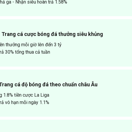
hả ga - Nhận siêu hoàn trả 1.58%
 Trang cá cược bóng đá thưởng siêu khủng
ền thưởng mỗi giờ lên đến 3 tỷ
rả 30% tổng thua cả tuần
Trang cá độ bóng đá theo chuẩn châu Âu
 1.8% tiền cược La Liga
rả vô hạn mỗi ngày 1.1%