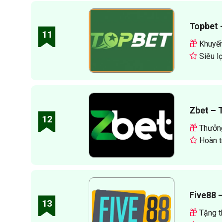
Topbet 
11
Khuyến
Siêu lợ
Zbet – 
12
Thưởng
Hoàn t
Five88 
13
Tặng t