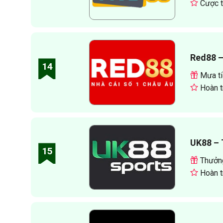
Cược t
Red88 –
14
Mưa ti
Hoàn t
UK88 – 
15
Thưởng
Hoàn t