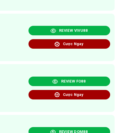
REVIEW VIVU88
Cược Ngay
REVIEW FO88
Cược Ngay
REVIEW DOM88