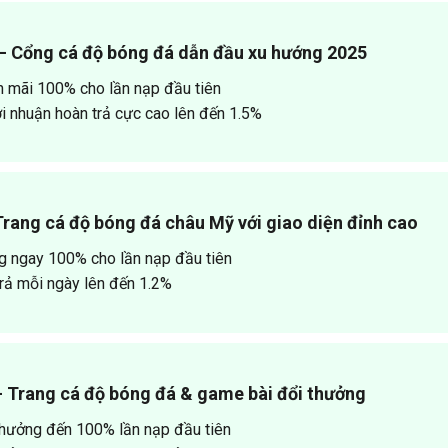
– Cổng cá độ bóng đá dẫn đầu xu hướng 2025
 mãi 100% cho lần nạp đầu tiên
i nhuận hoàn trả cực cao lên đến 1.5%
Trang cá độ bóng đá châu Mỹ với giao diện đỉnh cao
 ngay 100% cho lần nạp đầu tiên
rả mỗi ngày lên đến 1.2%
– Trang cá độ bóng đá & game bài đổi thưởng
hưởng đến 100% lần nạp đầu tiên