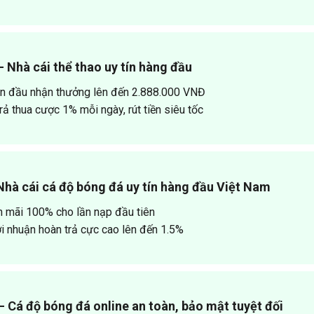
- Nhà cái thể thao uy tín hàng đầu
n đầu nhận thưởng lên đến 2.888.000 VNĐ
ả thua cược 1% mỗi ngày, rút tiền siêu tốc
Nhà cái cá độ bóng đá uy tín hàng đầu Việt Nam
 mãi 100% cho lần nạp đầu tiên
i nhuận hoàn trả cực cao lên đến 1.5%
 Cá độ bóng đá online an toàn, bảo mật tuyệt đối