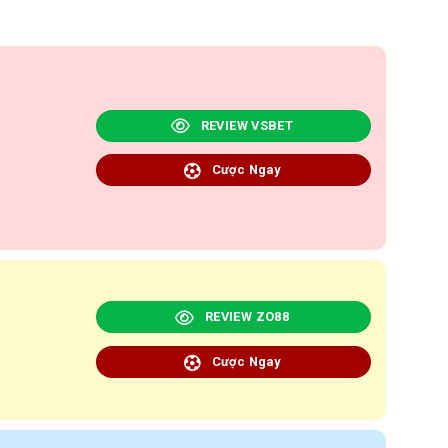
REVIEW VSBET
Cược Ngay
REVIEW ZO88
Cược Ngay