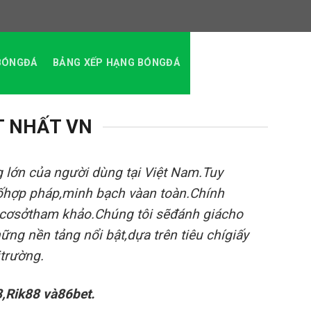
BÓNGĐÁ
BẢNG XẾP HẠNG BÓNGĐÁ
 NHẤT VN
lớn của người dùng tại Việt Nam.Tuy
tốhợp pháp,minh bạch vàan toàn.Chính
êm cơsởtham khảo.Chúng tôi sẽđánh giácho
ng nền tảng nổi bật,dựa trên tiêu chígiấy
trường.
,Rik88 và86bet.