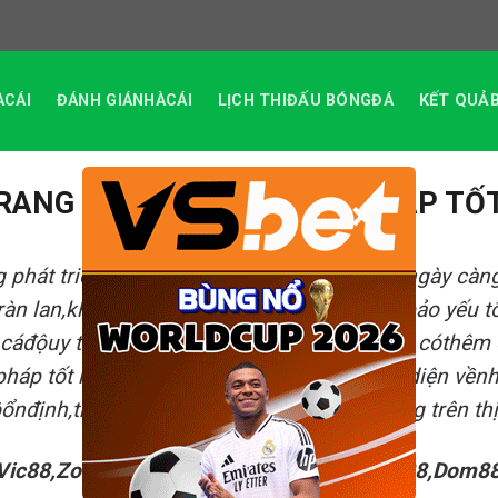
ÀCÁI
ĐÁNH GIÁNHÀCÁI
LỊCH THIĐẤU BÓNGĐÁ
KẾT QUẢ
TRANG CÁĐỘBÓNGĐÁHỢP PHÁP TỐT
×
 phát triển mạnh mẽcùng với sựquan tâm ngày càng 
tràn lan,không phải nền tảng nào cũngđảm bảo yếu 
ng cáđộuy tín làđiều cần thiếtđểgiúp ngườiđọc cóth
pháp tốt nhất VN sẽmangđến cái nhìn toàn diện vềnhữ
nđịnh,trải nghiệm người dùng vàdanh tiếng trên thị
ưVic88,Zo88,Vin88,Max79,Debet,Vivu88,Fo88,Dom88