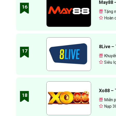
May88 –
16
Tặng n
Hoàn c
8Live –
17
Khuyến
Siêu lợ
Xo88 – 
18
Miễn p
Nạp 30