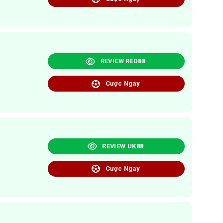
REVIEW RED88
Cược Ngay
REVIEW UK88
Cược Ngay