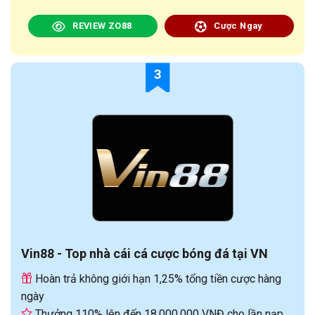
REVIEW ZO88
Cược Ngay
3
Vin88 - Top nhà cái cá cược bóng đá tại VN
Hoàn trả không giới hạn 1,25% tổng tiền cược hàng
ngày
Thưởng 110% lên đến 18.000.000 VNĐ cho lần nạp