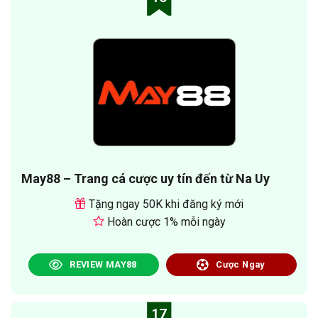
May88 – Trang cá cược uy tín đến từ Na Uy
Tặng ngay 50K khi đăng ký mới
Hoàn cược 1% mỗi ngày
REVIEW MAY88
Cược Ngay
17