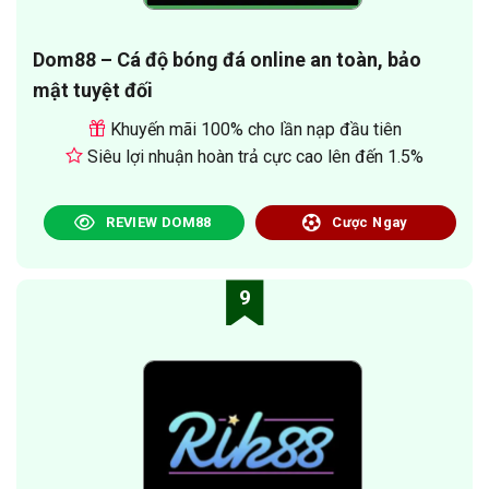
Dom88 – Cá độ bóng đá online an toàn, bảo
mật tuyệt đối
Khuyến mãi 100% cho lần nạp đầu tiên
Siêu lợi nhuận hoàn trả cực cao lên đến 1.5%
REVIEW DOM88
Cược Ngay
9