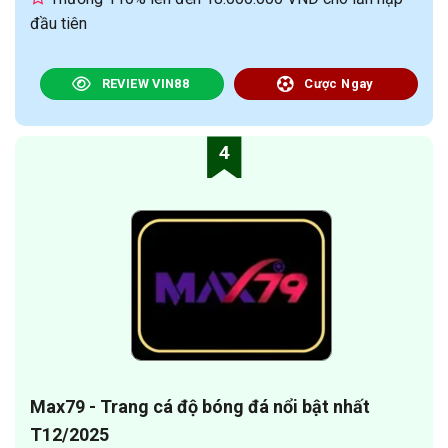
đầu tiên
REVIEW VIN88
Cược Ngay
4
Max79 - Trang cá độ bóng đá nổi bật nhất
T12/2025