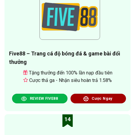
Five88 – Trang cá độ bóng đá & game bài đổi
thưởng
Tặng thưởng đến 100% lần nạp đầu tiên
Cược thả ga - Nhận siêu hoàn trả 1.58%
REVIEW FIVE88
Cược Ngay
14