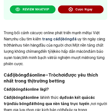
REVIEW NHATVIP
Cược Ngay
Trong bối cảnh cácược online phát triển mạnh mẽtại Việt
Nam,nhu cầu tìm kiếm
trang cáđộbóngđá
uy tín ngày càng
trởthànhưu tiên hàngđầu của người chơi.Một nền tảng chất
lượng không chỉmangđến tỷlệkèo hấp dẫn màcònđảm bảo
sựan toàn,tính minh bạch vàtrải nghiệm mượt màtrong từng
phiên cược.
Cáđộbóngđáonline–Tròchơiđược yêu thích
nhất trong thịtrường betting
Cáđộbóngđáonline làgì?
Cáđộbóngđáonline
làhình thức
dựđoán kết quảcác
trậnđấu bóngđáthông qua nền tảng trực tuyến
,nơi người
tham gia lựa chọn các kịch bản cóthểxảy ra trong