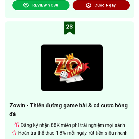
REVIEW YO88
Cược Ngay
23
Zowin - Thiên đường game bài & cá cược bóng
đá
Đăng ký nhận 88K miễn phí trải nghiệm mọi sảnh
Hoàn trả thể thao 1.8% mỗi ngày, rút tiền siêu nhanh