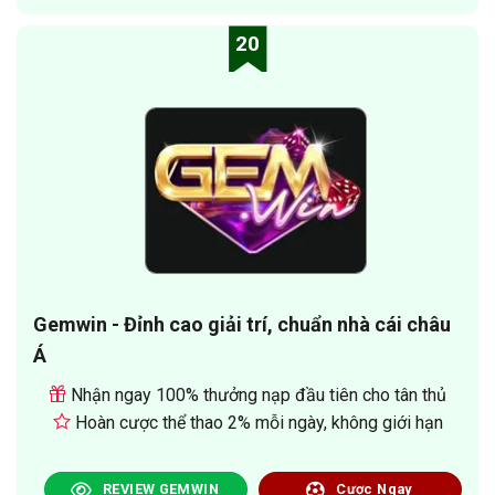
20
Gemwin - Đỉnh cao giải trí, chuẩn nhà cái châu
Á
Nhận ngay 100% thưởng nạp đầu tiên cho tân thủ
Hoàn cược thể thao 2% mỗi ngày, không giới hạn
REVIEW GEMWIN
Cược Ngay