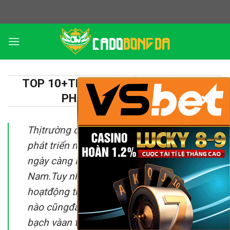
Skip
to
content
TOP 10+TRANG CÁĐỘBÓNGĐÁHỢP
×
PHÁP TỐT NHẤT VN
Thịtrường cácược bóngđátrực tuyếnđang
phát triển mạnh mẽcùng với sựquan tâm
ngày càng lớn của người dùng tại Việt
Nam.Tuy nhiên,giữa hàng loạt website
hoạtđộng tràn lan,không phải nền tảng
nào cũngđảm bảo yếu tốhợp pháp,minh
bạch vàan toàn.Chính vìvậy,việc tổng hợp