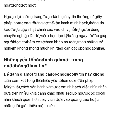
hoạtđộngđột ngột.
Ngược lại,những trangđượcđánh giáuy tín thường cógiấy
phép hoạtđộng rõràng,cơchếvận hành minh bạch,thông tin
kèođược cập nhật chính xác vàdịch vụhỗtrợngười dùng
chuyên nghiệp.Dođó,việc chọn lọc kỹlưỡng ngay từđầu giúp
ngườiđọc cóthêm cơsởtham khảo an toàn,tránh những trải
nghiệm không mong muốn khi tiếp cận cáđộbóngđáonline.
Những yếu tốnàođánh giámột trang
cáđộbóngđáuy tín?
Để
đánh giámột trang cáđộbóngđácóuy tín hay không
,cần xem xét tổng thểnhiều yếu tốliên quanđến pháp
lý,kỹthuật,cách vận hành vàmứcđộminh bạch.Việc nhìn nhận
dựa trên nhiều khía cạnh khác nhau sẽgiúp ngườiđọc cócái
nhìn khách quan hơn,thay vìchỉdựa vào quảng cáo hoặc
những lời giới thiệu một chiều.