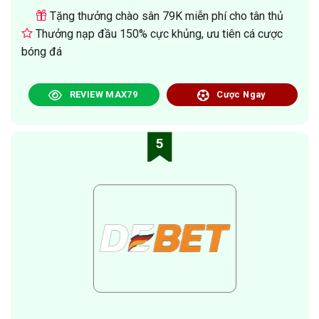
Tặng thưởng chào sân 79K miễn phí cho tân thủ
Thưởng nạp đầu 150% cực khủng, ưu tiên cá cược
bóng đá
REVIEW MAX79
Cược Ngay
5