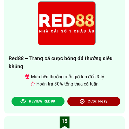
Red88 – Trang cá cược bóng đá thưởng siêu
khủng
Mưa tiền thưởng mỗi giờ lên đến 3 tỷ
Hoàn trả 30% tổng thua cả tuần
REVIEW RED88
Cược Ngay
15