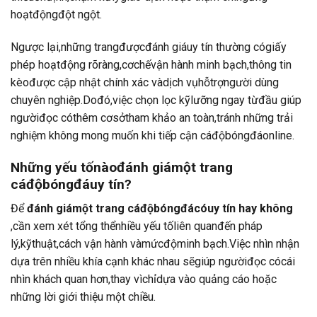
hoạtđộngđột ngột.
Ngược lại,những trangđượcđánh giáuy tín thường cógiấy
phép hoạtđộng rõràng,cơchếvận hành minh bạch,thông tin
kèođược cập nhật chính xác vàdịch vụhỗtrợngười dùng
chuyên nghiệp.Dođó,việc chọn lọc kỹlưỡng ngay từđầu giúp
ngườiđọc cóthêm cơsởtham khảo an toàn,tránh những trải
nghiệm không mong muốn khi tiếp cận cáđộbóngđáonline.
Những yếu tốnàođánh giámột trang
cáđộbóngđáuy tín?
Để
đánh giámột trang cáđộbóngđácóuy tín hay không
,cần xem xét tổng thểnhiều yếu tốliên quanđến pháp
lý,kỹthuật,cách vận hành vàmứcđộminh bạch.Việc nhìn nhận
dựa trên nhiều khía cạnh khác nhau sẽgiúp ngườiđọc cócái
nhìn khách quan hơn,thay vìchỉdựa vào quảng cáo hoặc
những lời giới thiệu một chiều.