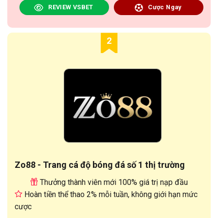
REVIEW VSBET
Cược Ngay
2
Zo88 - Trang cá độ bóng đá số 1 thị trường
Thưởng thành viên mới 100% giá trị nạp đầu
Hoàn tiền thể thao 2% mỗi tuần, không giới hạn mức
cược