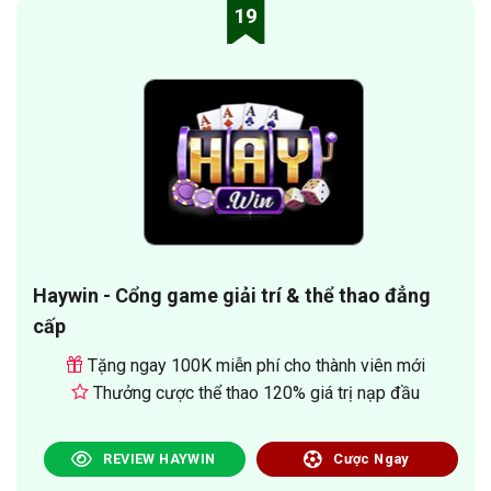
19
Haywin - Cổng game giải trí & thể thao đẳng
cấp
Tặng ngay 100K miễn phí cho thành viên mới
Thưởng cược thể thao 120% giá trị nạp đầu
REVIEW HAYWIN
Cược Ngay