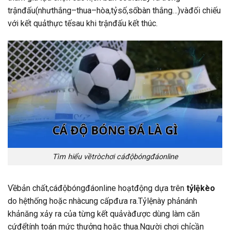
trậnđấu(nhưthắng–thua–hòa,tỷsố,sốbàn thắng…)vàđối chiếu
với kết quảthực tếsau khi trậnđấu kết thúc.
Tìm hiểu vềtròchơi cáđộbóngđáonline
Vềbản chất,cáđộbóngđáonline hoạtđộng dựa trên
tỷlệkèo
do hệthống hoặc nhàcung cấpđưa ra.Tỷlệnày phảnánh
khảnăng xảy ra của từng kết quảvàđược dùng làm căn
cứđểtính toán mức thưởng hoặc thua.Người chơi chỉcần