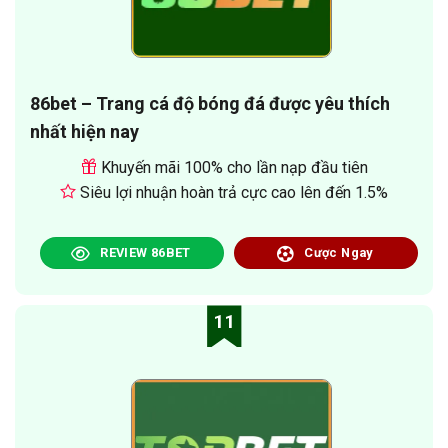
86bet – Trang cá độ bóng đá được yêu thích
nhất hiện nay
Khuyến mãi 100% cho lần nạp đầu tiên
Siêu lợi nhuận hoàn trả cực cao lên đến 1.5%
REVIEW 86BET
Cược Ngay
11