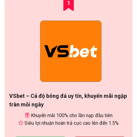
1
VSbet – Cá độ bóng đá uy tín, khuyến mãi ngập
tràn mỗi ngày
Khuyến mãi 100% cho lần nạp đầu tiên
Siêu lợi nhuận hoàn trả cực cao lên đến 1.5%