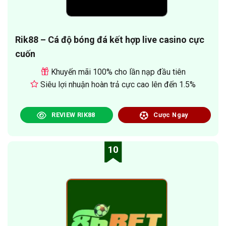
Rik88 – Cá độ bóng đá kết hợp live casino cực
cuốn
Khuyến mãi 100% cho lần nạp đầu tiên
Siêu lợi nhuận hoàn trả cực cao lên đến 1.5%
REVIEW RIK88
Cược Ngay
10