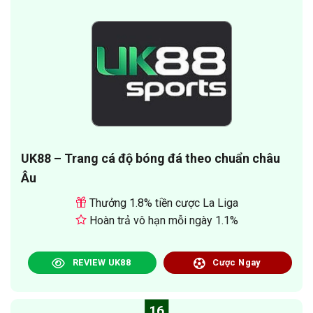
UK88 – Trang cá độ bóng đá theo chuẩn châu
Âu
Thưởng 1.8% tiền cược La Liga
Hoàn trả vô hạn mỗi ngày 1.1%
REVIEW UK88
Cược Ngay
16