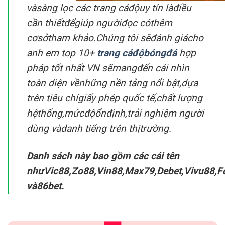
vàsàng lọc các trang cáđộuy tín làđiều
cần thiếtđểgiúp ngườiđọc cóthêm
cơsởtham khảo.Chúng tôi sẽđánh giácho
anh em top 10+
trang cáđộbóngđá
hợp
pháp tốt nhất VN sẽmangđến cái nhìn
toàn diện vềnhững nền tảng nổi bật,dựa
trên tiêu chígiấy phép quốc tế,chất lượng
hệthống,mứcđộổnđịnh,trải nghiệm người
dùng vàdanh tiếng trên thịtrường.
Danh sách này bao gồm các cái tên
nhưVic88,Zo88,Vin88,Max79,Debet,Vivu88,
và86bet.