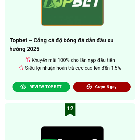
Topbet – Cổng cá độ bóng đá dẫn đầu xu
hướng 2025
Khuyến mãi 100% cho lần nạp đầu tiên
Siêu lợi nhuận hoàn trả cực cao lên đến 1.5%
REVIEW TOPBET
Cược Ngay
12