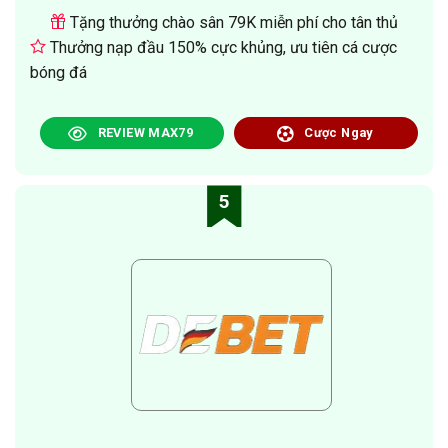
Tặng thưởng chào sân 79K miễn phí cho tân thủ
Thưởng nạp đầu 150% cực khủng, ưu tiên cá cược
bóng đá
REVIEW MAX79
Cược Ngay
5