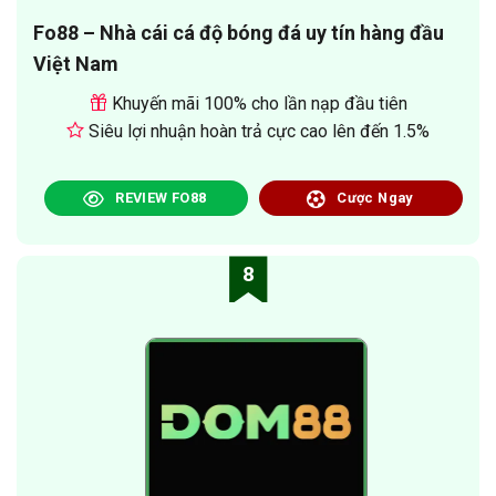
Fo88 – Nhà cái cá độ bóng đá uy tín hàng đầu
Việt Nam
Khuyến mãi 100% cho lần nạp đầu tiên
Siêu lợi nhuận hoàn trả cực cao lên đến 1.5%
REVIEW FO88
Cược Ngay
8