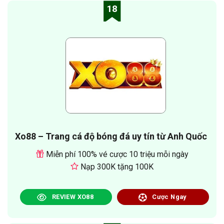
18
Xo88 – Trang cá độ bóng đá uy tín từ Anh Quốc
Miễn phí 100% vé cược 10 triệu mỗi ngày
Nạp 300K tặng 100K
REVIEW XO88
Cược Ngay