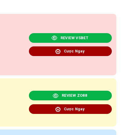
REVIEW VSBET
Cược Ngay
REVIEW ZO88
Cược Ngay