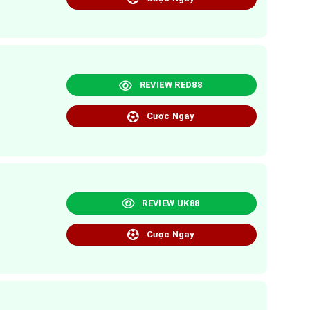
REVIEW RED88
Cược Ngay
REVIEW UK88
Cược Ngay