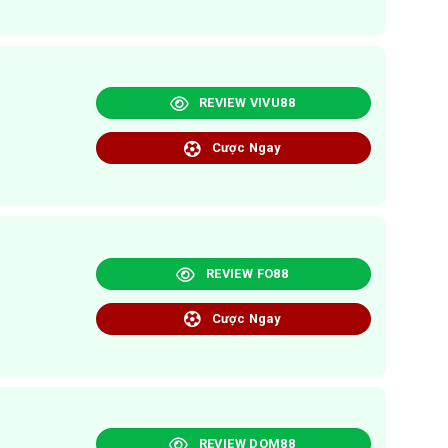
REVIEW VIVU88
Cược Ngay
REVIEW FO88
Cược Ngay
REVIEW DOM88