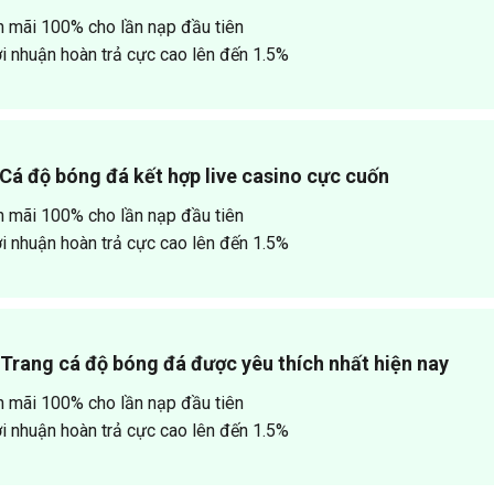
 mãi 100% cho lần nạp đầu tiên
i nhuận hoàn trả cực cao lên đến 1.5%
 Cá độ bóng đá kết hợp live casino cực cuốn
 mãi 100% cho lần nạp đầu tiên
i nhuận hoàn trả cực cao lên đến 1.5%
 Trang cá độ bóng đá được yêu thích nhất hiện nay
 mãi 100% cho lần nạp đầu tiên
i nhuận hoàn trả cực cao lên đến 1.5%