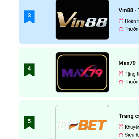
Vin88 -
3
Hoàn t
Thưởng
Max79 -
4
Tặng t
Thưởng
Trang c
5
Khuyến
Siêu lợ