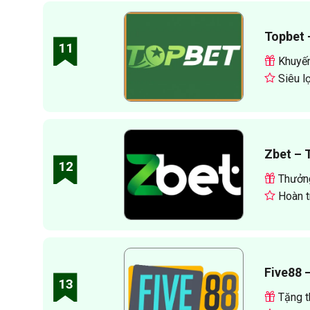
Topbet 
11
Khuyến
Siêu lợ
Zbet – 
12
Thưởng
Hoàn t
Five88 
13
Tặng t