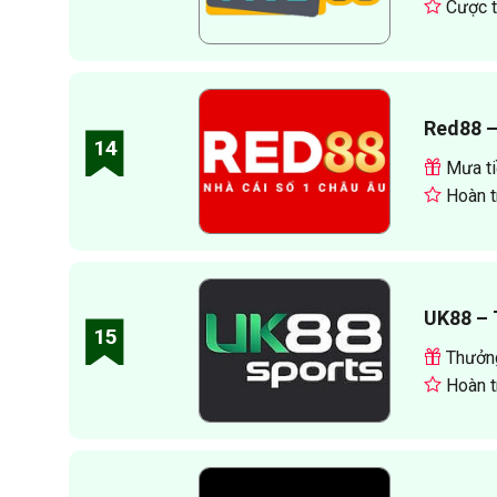
Cược t
Red88 –
14
Mưa ti
Hoàn t
UK88 – 
15
Thưởng
Hoàn t