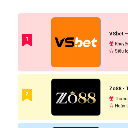
VSbet –
1
Khuyến
Siêu lợ
Zo88 - 
2
Thưởng
Hoàn t