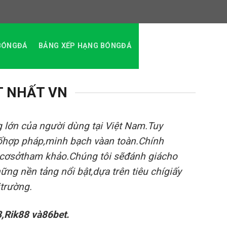
BÓNGĐÁ
BẢNG XẾP HẠNG BÓNGĐÁ
 NHẤT VN
lớn của người dùng tại Việt Nam.Tuy
tốhợp pháp,minh bạch vàan toàn.Chính
êm cơsởtham khảo.Chúng tôi sẽđánh giácho
ng nền tảng nổi bật,dựa trên tiêu chígiấy
trường.
,Rik88 và86bet.