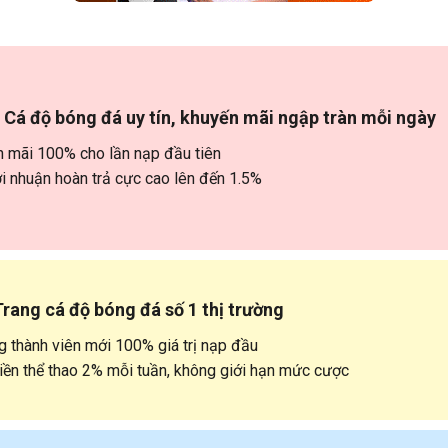
 Cá độ bóng đá uy tín, khuyến mãi ngập tràn mỗi ngày
 mãi 100% cho lần nạp đầu tiên
i nhuận hoàn trả cực cao lên đến 1.5%
Trang cá độ bóng đá số 1 thị trường
 thành viên mới 100% giá trị nạp đầu
iền thể thao 2% mỗi tuần, không giới hạn mức cược