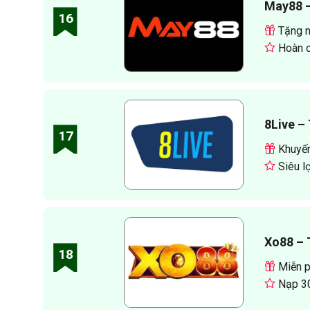
May88 –
16
Tặng n
Hoàn c
8Live –
17
Khuyến
Siêu lợ
Xo88 – 
18
Miễn p
Nạp 30