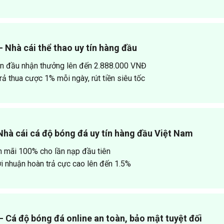
- Nhà cái thể thao uy tín hàng đầu
n đầu nhận thưởng lên đến 2.888.000 VNĐ
ả thua cược 1% mỗi ngày, rút tiền siêu tốc
Nhà cái cá độ bóng đá uy tín hàng đầu Việt Nam
 mãi 100% cho lần nạp đầu tiên
i nhuận hoàn trả cực cao lên đến 1.5%
 Cá độ bóng đá online an toàn, bảo mật tuyệt đối