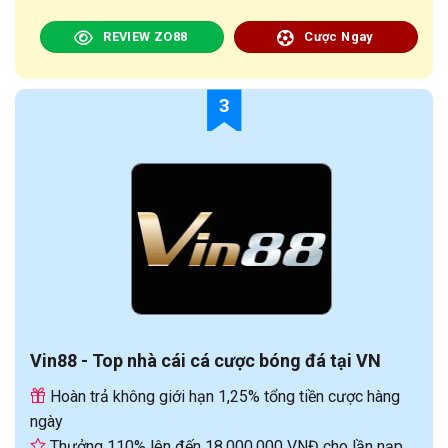
REVIEW ZO88
Cược Ngay
3
Vin88 - Top nhà cái cá cược bóng đá tại VN
Hoàn trả không giới hạn 1,25% tổng tiền cược hàng
ngày
Thưởng 110% lên đến 18.000.000 VNĐ cho lần nạp