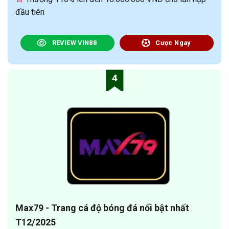
đầu tiên
REVIEW VIN88
Cược Ngay
4
Max79 - Trang cá độ bóng đá nổi bật nhất
T12/2025