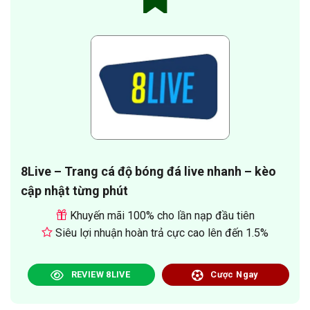
8Live – Trang cá độ bóng đá live nhanh – kèo
cập nhật từng phút
Khuyến mãi 100% cho lần nạp đầu tiên
Siêu lợi nhuận hoàn trả cực cao lên đến 1.5%
REVIEW 8LIVE
Cược Ngay