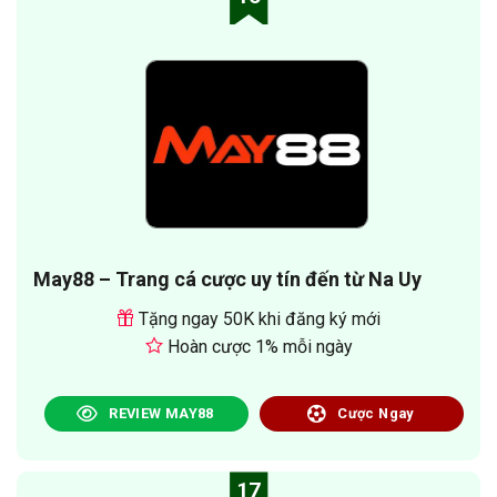
May88 – Trang cá cược uy tín đến từ Na Uy
Tặng ngay 50K khi đăng ký mới
Hoàn cược 1% mỗi ngày
REVIEW MAY88
Cược Ngay
17