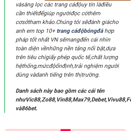
vàsàng lọc các trang cáđộuy tín làđiều
cần thiếtđểgiúp ngườiđọc cóthêm
cơsởtham khảo.Chúng tôi sẽđánh giácho
anh em top 10+
trang cáđộbóngđá
hợp
pháp tốt nhất VN sẽmangđến cái nhìn
toàn diện vềnhững nền tảng nổi bật,dựa
trên tiêu chígiấy phép quốc tế,chất lượng
hệthống,mứcđộổnđịnh,trải nghiệm người
dùng vàdanh tiếng trên thịtrường.
Danh sách này bao gồm các cái tên
nhưVic88,Zo88,Vin88,Max79,Debet,Vivu88,
và86bet.