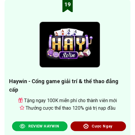
19
Haywin - Cổng game giải trí & thể thao đẳng
cấp
Tặng ngay 100K miễn phí cho thành viên mới
Thưởng cược thể thao 120% giá trị nạp đầu
REVIEW HAYWIN
Cược Ngay