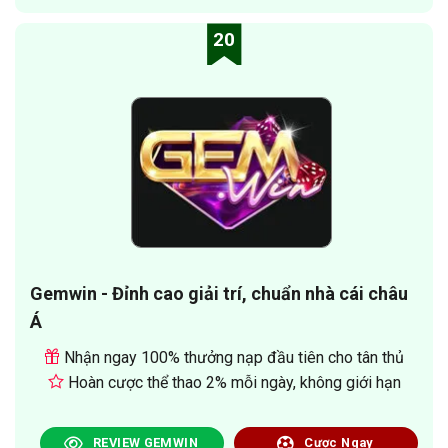
20
Gemwin - Đỉnh cao giải trí, chuẩn nhà cái châu
Á
Nhận ngay 100% thưởng nạp đầu tiên cho tân thủ
Hoàn cược thể thao 2% mỗi ngày, không giới hạn
REVIEW GEMWIN
Cược Ngay