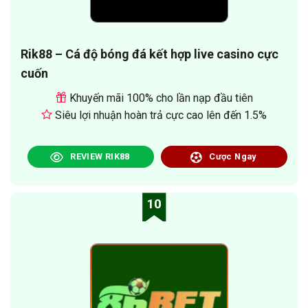
Rik88 – Cá độ bóng đá kết hợp live casino cực
cuốn
Khuyến mãi 100% cho lần nạp đầu tiên
Siêu lợi nhuận hoàn trả cực cao lên đến 1.5%
REVIEW RIK88
Cược Ngay
10