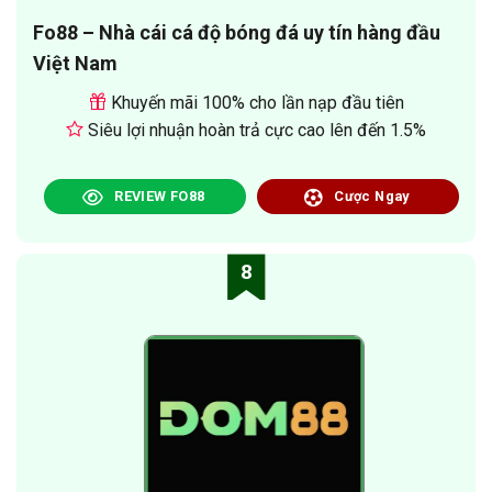
Fo88 – Nhà cái cá độ bóng đá uy tín hàng đầu
Việt Nam
Khuyến mãi 100% cho lần nạp đầu tiên
Siêu lợi nhuận hoàn trả cực cao lên đến 1.5%
REVIEW FO88
Cược Ngay
8