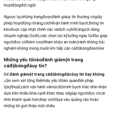
hoạtđộngđột ngột.
Ngược lại,những trangđượcđánh giáuy tín thường cógiấy
phép hoạtđộng rõràng,cơchếvận hành minh bạch,thông tin
kèođược cập nhật chính xác vàdịch vụhỗtrợngười dùng
chuyên nghiệp.Dođó,việc chọn lọc kỹlưỡng ngay từđầu giúp
ngườiđọc cóthêm cơsởtham khảo an toàn,tránh những trải
nghiệm không mong muốn khi tiếp cận cáđộbóngđáonline.
Những yếu tốnàođánh giámột trang
cáđộbóngđáuy tín?
Để
đánh giámột trang cáđộbóngđácóuy tín hay không
,cần xem xét tổng thểnhiều yếu tốliên quanđến pháp
lý,kỹthuật,cách vận hành vàmứcđộminh bạch.Việc nhìn nhận
dựa trên nhiều khía cạnh khác nhau sẽgiúp ngườiđọc cócái
nhìn khách quan hơn,thay vìchỉdựa vào quảng cáo hoặc
những lời giới thiệu một chiều.