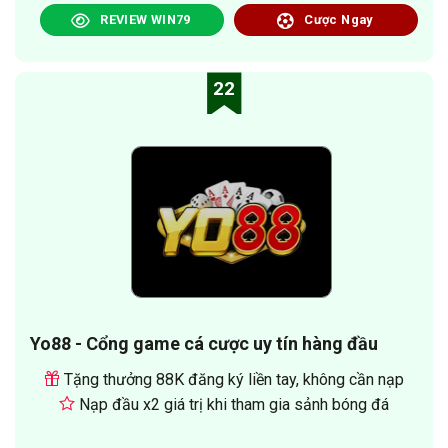
REVIEW WIN79
Cược Ngay
22
Yo88 - Cổng game cá cược uy tín hàng đầu
Tặng thưởng 88K đăng ký liền tay, không cần nạp
Nạp đầu x2 giá trị khi tham gia sảnh bóng đá