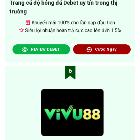
Trang cá độ bóng đá Debet uy tín trong thị
trường
Khuyến mãi 100% cho lần nạp đầu tiên
Siêu lợi nhuận hoàn trả cực cao lên đến 1.5%
REVIEW DEBET
Cược Ngay
6