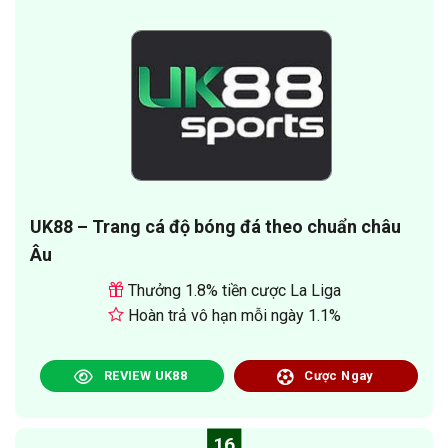
UK88 – Trang cá độ bóng đá theo chuẩn châu
Âu
Thưởng 1.8% tiền cược La Liga
Hoàn trả vô hạn mỗi ngày 1.1%
REVIEW UK88
Cược Ngay
16