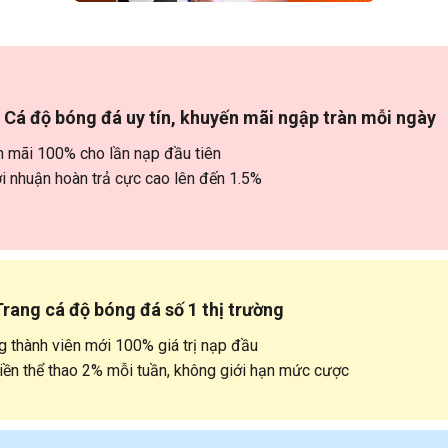
 Cá độ bóng đá uy tín, khuyến mãi ngập tràn mỗi ngày
 mãi 100% cho lần nạp đầu tiên
i nhuận hoàn trả cực cao lên đến 1.5%
Trang cá độ bóng đá số 1 thị trường
 thành viên mới 100% giá trị nạp đầu
iền thể thao 2% mỗi tuần, không giới hạn mức cược