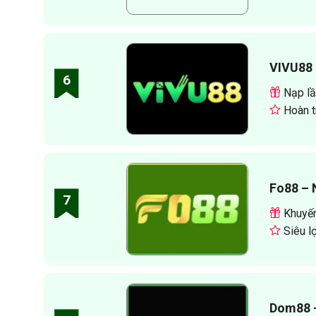
VIVU88 
6
Nạp lầ
Hoàn tr
Fo88 – 
7
Khuyến
Siêu lợ
Dom88 –