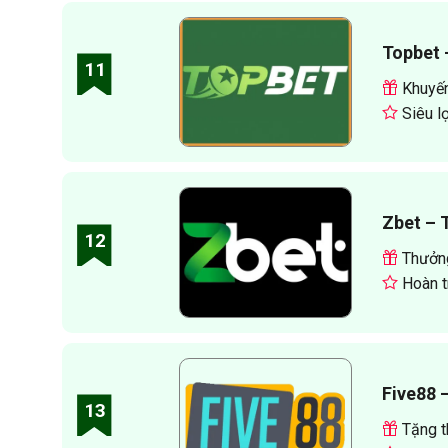
Topbet 
11
Khuyến
Siêu lợ
Zbet – 
12
Thưởng
Hoàn t
Five88 
13
Tặng t