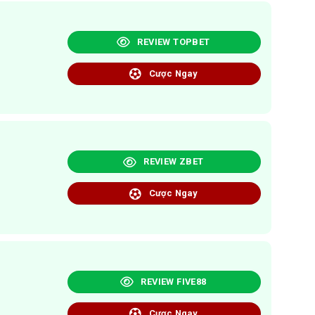
REVIEW TOPBET
Cược Ngay
REVIEW ZBET
Cược Ngay
REVIEW FIVE88
Cược Ngay