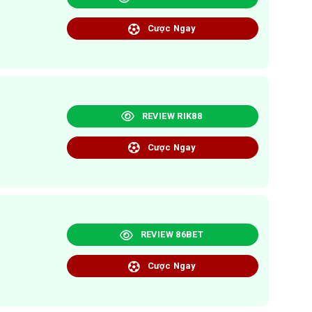
Cược Ngay
REVIEW RIK88
Cược Ngay
REVIEW 86BET
Cược Ngay