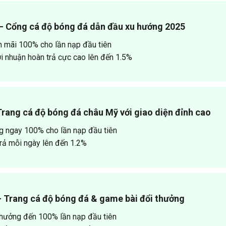
– Cổng cá độ bóng đá dẫn đầu xu hướng 2025
 mãi 100% cho lần nạp đầu tiên
i nhuận hoàn trả cực cao lên đến 1.5%
Trang cá độ bóng đá châu Mỹ với giao diện đỉnh cao
 ngay 100% cho lần nạp đầu tiên
rả mỗi ngày lên đến 1.2%
– Trang cá độ bóng đá & game bài đổi thưởng
hưởng đến 100% lần nạp đầu tiên