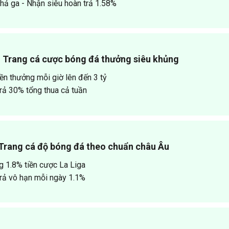
hả ga - Nhận siêu hoàn trả 1.58%
 Trang cá cược bóng đá thưởng siêu khủng
ền thưởng mỗi giờ lên đến 3 tỷ
rả 30% tổng thua cả tuần
Trang cá độ bóng đá theo chuẩn châu Âu
 1.8% tiền cược La Liga
rả vô hạn mỗi ngày 1.1%