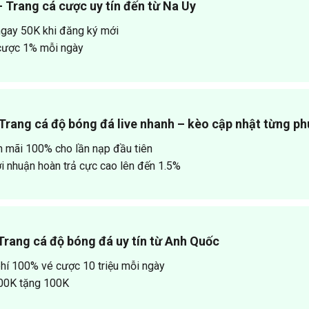
 Trang cá cược uy tín đến từ Na Uy
gay 50K khi đăng ký mới
ược 1% mỗi ngày
 Trang cá độ bóng đá live nhanh – kèo cập nhật từng ph
 mãi 100% cho lần nạp đầu tiên
i nhuận hoàn trả cực cao lên đến 1.5%
Trang cá độ bóng đá uy tín từ Anh Quốc
hí 100% vé cược 10 triệu mỗi ngày
0K tặng 100K