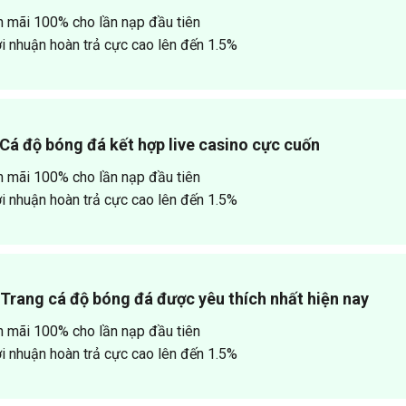
 mãi 100% cho lần nạp đầu tiên
i nhuận hoàn trả cực cao lên đến 1.5%
 Cá độ bóng đá kết hợp live casino cực cuốn
 mãi 100% cho lần nạp đầu tiên
i nhuận hoàn trả cực cao lên đến 1.5%
 Trang cá độ bóng đá được yêu thích nhất hiện nay
 mãi 100% cho lần nạp đầu tiên
i nhuận hoàn trả cực cao lên đến 1.5%