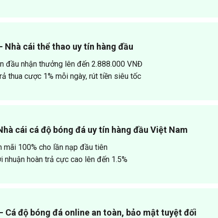
- Nhà cái thể thao uy tín hàng đầu
n đầu nhận thưởng lên đến 2.888.000 VNĐ
ả thua cược 1% mỗi ngày, rút tiền siêu tốc
Nhà cái cá độ bóng đá uy tín hàng đầu Việt Nam
 mãi 100% cho lần nạp đầu tiên
i nhuận hoàn trả cực cao lên đến 1.5%
 Cá độ bóng đá online an toàn, bảo mật tuyệt đối