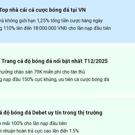
 Top nhà cái cá cược bóng đá tại VN
rả không giới hạn 1,25% tổng tiền cược hàng ngày
 110% lên đến 18.000.000 VNĐ cho lần nạp đầu tiên
 Trang cá độ bóng đá nổi bật nhất T12/2025
hưởng chào sân 79K miễn phí cho tân thủ
 nạp đầu 150% cực khủng, ưu tiên cá cược bóng đá
á độ bóng đá Debet uy tín trong thị trường
 mãi 100% cho lần nạp đầu tiên
i nhuận hoàn trả cực cao lên đến 1.5%