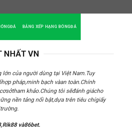
BÓNGĐÁ
BẢNG XẾP HẠNG BÓNGĐÁ
 NHẤT VN
lớn của người dùng tại Việt Nam.Tuy
tốhợp pháp,minh bạch vàan toàn.Chính
êm cơsởtham khảo.Chúng tôi sẽđánh giácho
ng nền tảng nổi bật,dựa trên tiêu chígiấy
trường.
,Rik88 và86bet.