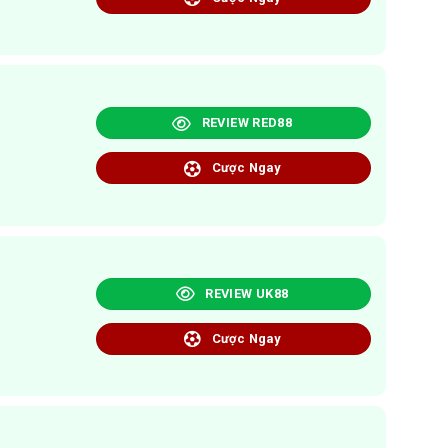
REVIEW RED88
Cược Ngay
REVIEW UK88
Cược Ngay