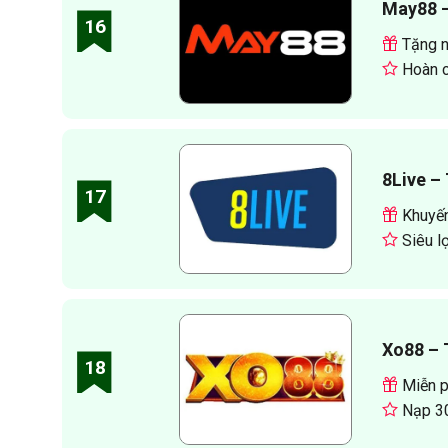
May88 –
16
Tặng n
Hoàn c
8Live –
17
Khuyến
Siêu lợ
Xo88 – 
18
Miễn p
Nạp 30