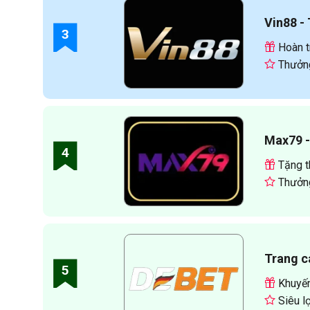
Vin88 -
3
Hoàn t
Thưởng
Max79 -
4
Tặng t
Thưởng
Trang c
5
Khuyến
Siêu lợ