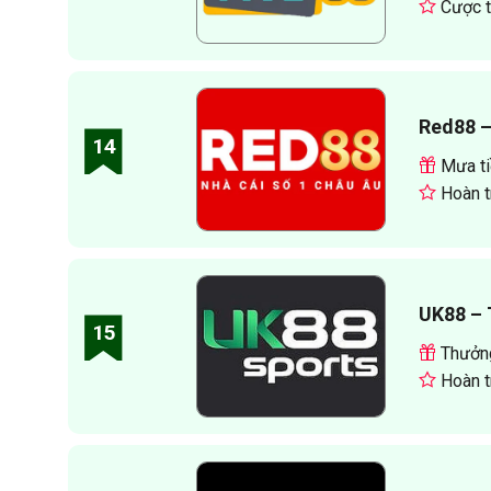
Cược t
Red88 –
14
Mưa ti
Hoàn t
UK88 – 
15
Thưởng
Hoàn t