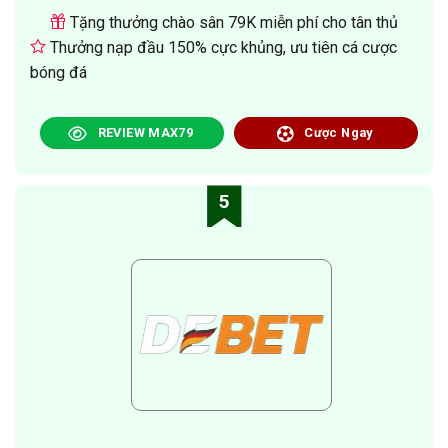
Tặng thưởng chào sân 79K miễn phí cho tân thủ
Thưởng nạp đầu 150% cực khủng, ưu tiên cá cược
bóng đá
REVIEW MAX79
Cược Ngay
5