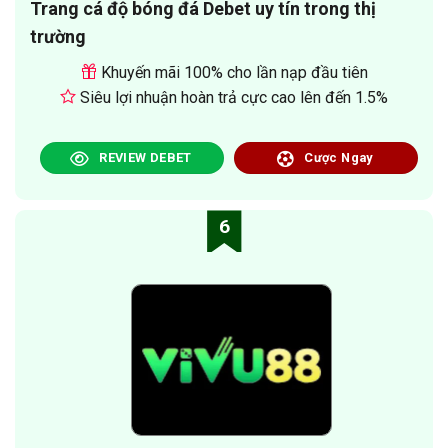
Trang cá độ bóng đá Debet uy tín trong thị
trường
Khuyến mãi 100% cho lần nạp đầu tiên
Siêu lợi nhuận hoàn trả cực cao lên đến 1.5%
REVIEW DEBET
Cược Ngay
6