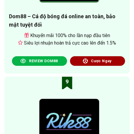
Dom88 – Cá độ bóng đá online an toàn, bảo
mật tuyệt đối
Khuyến mãi 100% cho lần nạp đầu tiên
Siêu lợi nhuận hoàn trả cực cao lên đến 1.5%
REVIEW DOM88
Cược Ngay
9