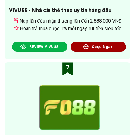
VIVU88 - Nhà cái thể thao uy tín hàng đầu
Nạp lần đầu nhận thưởng lên đến 2.888.000 VNĐ
Hoàn trả thua cược 1% mỗi ngày, rút tiền siêu tốc
REVIEW VIVU88
Cược Ngay
7