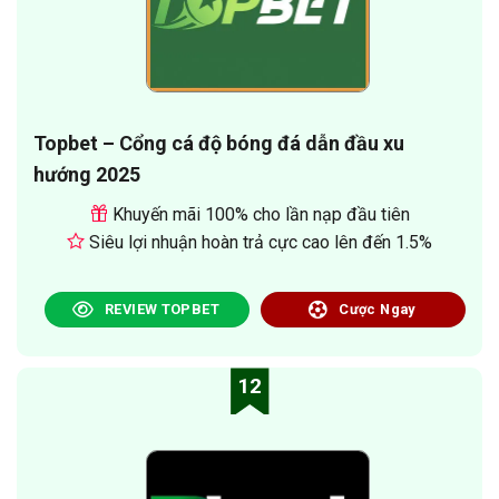
Topbet – Cổng cá độ bóng đá dẫn đầu xu
hướng 2025
Khuyến mãi 100% cho lần nạp đầu tiên
Siêu lợi nhuận hoàn trả cực cao lên đến 1.5%
REVIEW TOPBET
Cược Ngay
12