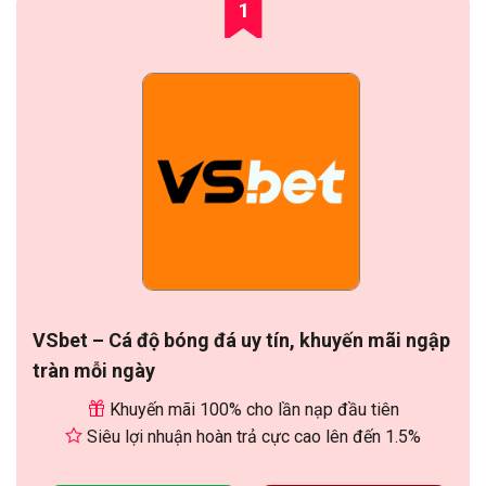
1
VSbet – Cá độ bóng đá uy tín, khuyến mãi ngập
tràn mỗi ngày
Khuyến mãi 100% cho lần nạp đầu tiên
Siêu lợi nhuận hoàn trả cực cao lên đến 1.5%