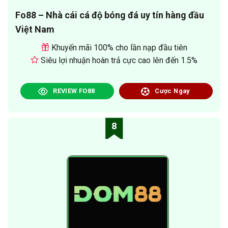
Fo88 – Nhà cái cá độ bóng đá uy tín hàng đầu
Việt Nam
Khuyến mãi 100% cho lần nạp đầu tiên
Siêu lợi nhuận hoàn trả cực cao lên đến 1.5%
REVIEW FO88
Cược Ngay
8