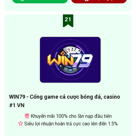
21
WIN79 - Cổng game cá cược bóng đá, casino
#1 VN
Khuyến mãi 100% cho lần nạp đầu tiên
Siêu lợi nhuận hoàn trả cực cao lên đến 1.5%