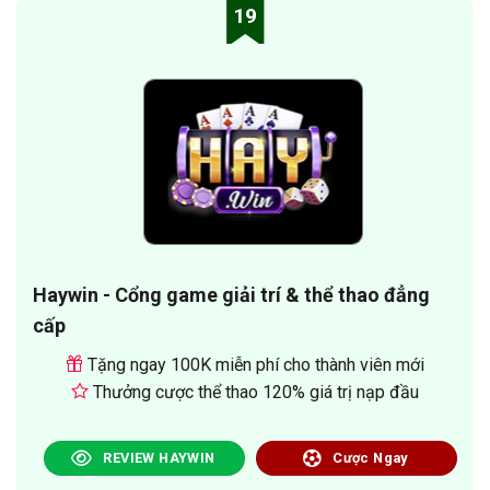
19
Haywin - Cổng game giải trí & thể thao đẳng
cấp
Tặng ngay 100K miễn phí cho thành viên mới
Thưởng cược thể thao 120% giá trị nạp đầu
REVIEW HAYWIN
Cược Ngay