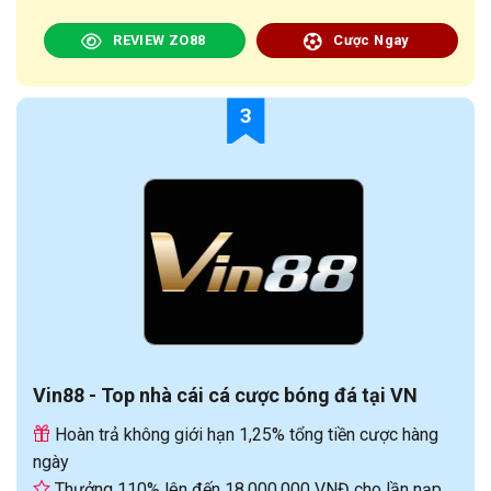
REVIEW ZO88
Cược Ngay
3
Vin88 - Top nhà cái cá cược bóng đá tại VN
Hoàn trả không giới hạn 1,25% tổng tiền cược hàng
ngày
Thưởng 110% lên đến 18.000.000 VNĐ cho lần nạp