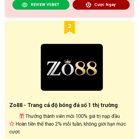
REVIEW VSBET
Cược Ngay
2
Zo88 - Trang cá độ bóng đá số 1 thị trường
Thưởng thành viên mới 100% giá trị nạp đầu
Hoàn tiền thể thao 2% mỗi tuần, không giới hạn mức
cược