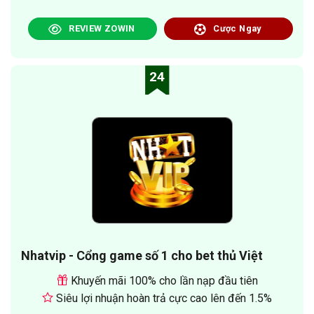
REVIEW ZOWIN
Cược Ngay
24
Nhatvip - Cổng game số 1 cho bet thủ Việt
Khuyến mãi 100% cho lần nạp đầu tiên
Siêu lợi nhuận hoàn trả cực cao lên đến 1.5%