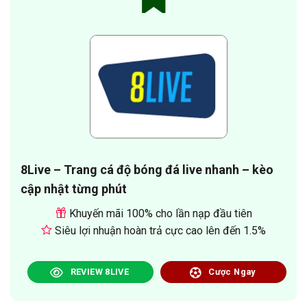
8Live – Trang cá độ bóng đá live nhanh – kèo
cập nhật từng phút
Khuyến mãi 100% cho lần nạp đầu tiên
Siêu lợi nhuận hoàn trả cực cao lên đến 1.5%
REVIEW 8LIVE
Cược Ngay