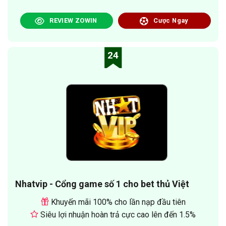
REVIEW ZOWIN
Cược Ngay
24
Nhatvip - Cổng game số 1 cho bet thủ Việt
Khuyến mãi 100% cho lần nạp đầu tiên
Siêu lợi nhuận hoàn trả cực cao lên đến 1.5%