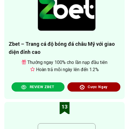
Zbet – Trang cá độ bóng đá châu Mỹ với giao
diện đỉnh cao
Thưởng ngay 100% cho lần nạp đầu tiên
Hoàn trả mỗi ngày lên đến 1.2%
REVIEW ZBET
Cược Ngay
13