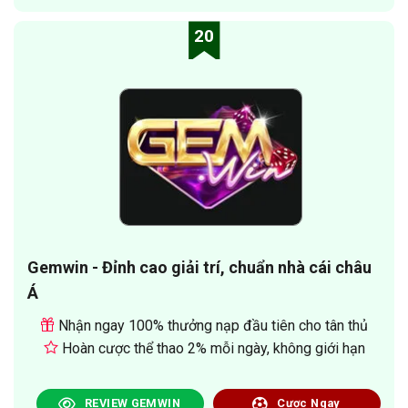
20
Gemwin - Đỉnh cao giải trí, chuẩn nhà cái châu
Á
Nhận ngay 100% thưởng nạp đầu tiên cho tân thủ
Hoàn cược thể thao 2% mỗi ngày, không giới hạn
REVIEW GEMWIN
Cược Ngay