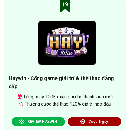
19
Haywin - Cổng game giải trí & thể thao đẳng
cấp
Tặng ngay 100K miễn phí cho thành viên mới
Thưởng cược thể thao 120% giá trị nạp đầu
REVIEW HAYWIN
Cược Ngay