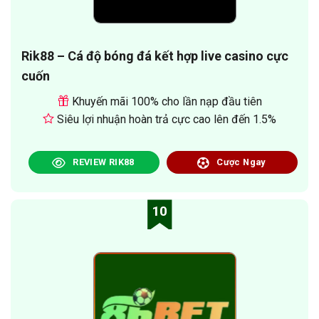
Rik88 – Cá độ bóng đá kết hợp live casino cực
cuốn
Khuyến mãi 100% cho lần nạp đầu tiên
Siêu lợi nhuận hoàn trả cực cao lên đến 1.5%
REVIEW RIK88
Cược Ngay
10