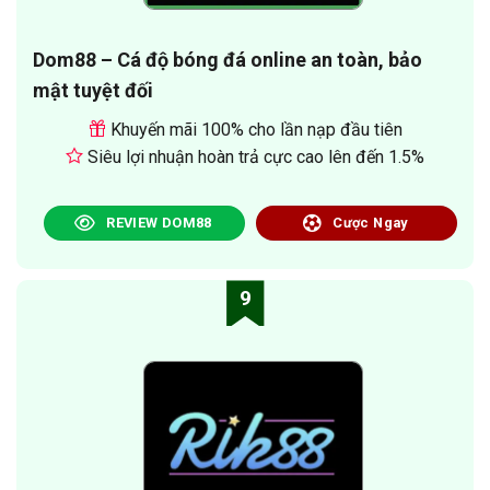
Dom88 – Cá độ bóng đá online an toàn, bảo
mật tuyệt đối
Khuyến mãi 100% cho lần nạp đầu tiên
Siêu lợi nhuận hoàn trả cực cao lên đến 1.5%
REVIEW DOM88
Cược Ngay
9