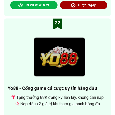
REVIEW WIN79
Cược Ngay
22
Yo88 - Cổng game cá cược uy tín hàng đầu
Tặng thưởng 88K đăng ký liền tay, không cần nạp
Nạp đầu x2 giá trị khi tham gia sảnh bóng đá