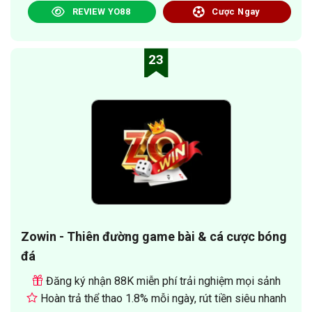
REVIEW YO88
Cược Ngay
23
Zowin - Thiên đường game bài & cá cược bóng
đá
Đăng ký nhận 88K miễn phí trải nghiệm mọi sảnh
Hoàn trả thể thao 1.8% mỗi ngày, rút tiền siêu nhanh