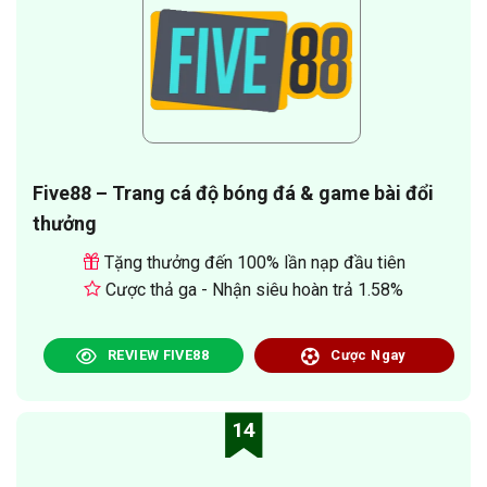
Five88 – Trang cá độ bóng đá & game bài đổi
thưởng
Tặng thưởng đến 100% lần nạp đầu tiên
Cược thả ga - Nhận siêu hoàn trả 1.58%
REVIEW FIVE88
Cược Ngay
14