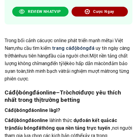
REVIEW NHATVIP
Cược Ngay
Trong bối cảnh cácược online phát triển mạnh mẽtại Việt
Nam,nhu cầu tìm kiếm
trang cáđộbóngđá
uy tín ngày càng
trởthànhưu tiên hàngđầu của người chơi.Một nền tảng chất
lượng không chỉmangđến tỷlệkèo hấp dẫn màcònđảm bảo
sựan toàn,tính minh bạch vàtrải nghiệm mượt màtrong từng
phiên cược.
Cáđộbóngđáonline–Tròchơiđược yêu thích
nhất trong thịtrường betting
Cáđộbóngđáonline làgì?
Cáđộbóngđáonline
làhình thức
dựđoán kết quảcác
trậnđấu bóngđáthông qua nền tảng trực tuyến
,nơi người
tham gia lựa chọn các kịch bản cóthểxảy ra trong