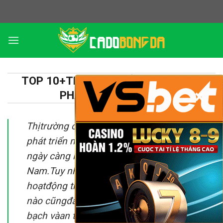
Skip
to
content
TOP 10+TRANG CÁĐỘBÓNGĐÁHỢP
×
PHÁP TỐT NHẤT VN
Thịtrường cácược bóngđátrực tuyếnđang
phát triển mạnh mẽcùng với sựquan tâm
ngày càng lớn của người dùng tại Việt
Nam.Tuy nhiên,giữa hàng loạt website
hoạtđộng tràn lan,không phải nền tảng
nào cũngđảm bảo yếu tốhợp pháp,minh
bạch vàan toàn.Chính vìvậy,việc tổng hợp