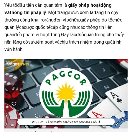
Yếu tốđầu tiên cần quan tâm là
giấy phép hoạtđộng
vàthông tin pháp lý
.Một trangđược xem làđáng tin cậy
thường công khai rõràngđơn vịsởhữu,giấy phép do tổchức
quản lýcácược quốc tếcấp cũng nhưcác thông tin liên
quanđến phạm vi hoạtđộng.Đây làcơsởquan trọng cho thấy
nền tảng cósựkiểm soát vàchịu trách nhiệm trong quátrình
vận hành.