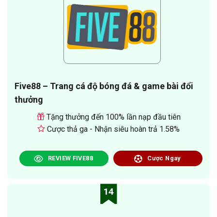
Five88 – Trang cá độ bóng đá & game bài đổi
thưởng
Tặng thưởng đến 100% lần nạp đầu tiên
Cược thả ga - Nhận siêu hoàn trả 1.58%
REVIEW FIVE88
Cược Ngay
14