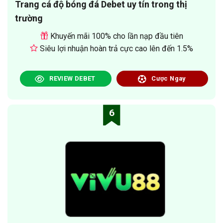
Trang cá độ bóng đá Debet uy tín trong thị
trường
Khuyến mãi 100% cho lần nạp đầu tiên
Siêu lợi nhuận hoàn trả cực cao lên đến 1.5%
REVIEW DEBET
Cược Ngay
6