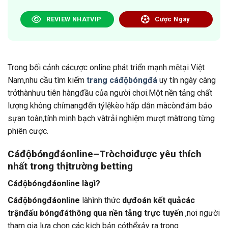
REVIEW NHATVIP
Cược Ngay
Trong bối cảnh cácược online phát triển mạnh mẽtại Việt
Nam,nhu cầu tìm kiếm
trang cáđộbóngđá
uy tín ngày càng
trởthànhưu tiên hàngđầu của người chơi.Một nền tảng chất
lượng không chỉmangđến tỷlệkèo hấp dẫn màcònđảm bảo
sựan toàn,tính minh bạch vàtrải nghiệm mượt màtrong từng
phiên cược.
Cáđộbóngđáonline–Tròchơiđược yêu thích
nhất trong thịtrường betting
Cáđộbóngđáonline làgì?
Cáđộbóngđáonline
làhình thức
dựđoán kết quảcác
trậnđấu bóngđáthông qua nền tảng trực tuyến
,nơi người
tham gia lựa chọn các kịch bản cóthểxảy ra trong