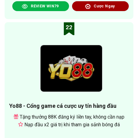
REVIEW WIN79
Cược Ngay
22
Yo88 - Cổng game cá cược uy tín hàng đầu
Tặng thưởng 88K đăng ký liền tay, không cần nạp
Nạp đầu x2 giá trị khi tham gia sảnh bóng đá