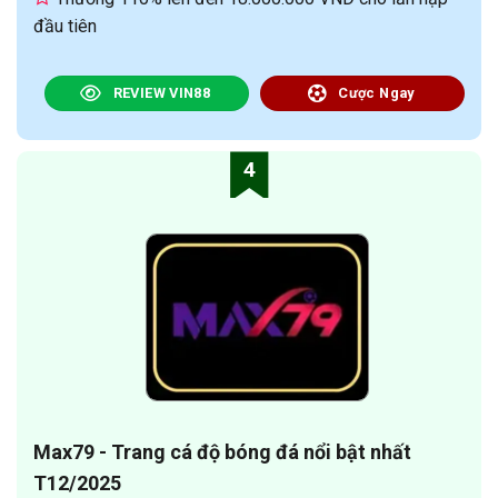
đầu tiên
REVIEW VIN88
Cược Ngay
4
Max79 - Trang cá độ bóng đá nổi bật nhất
T12/2025