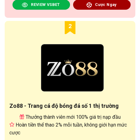
REVIEW VSBET
Cược Ngay
2
Zo88 - Trang cá độ bóng đá số 1 thị trường
Thưởng thành viên mới 100% giá trị nạp đầu
Hoàn tiền thể thao 2% mỗi tuần, không giới hạn mức
cược