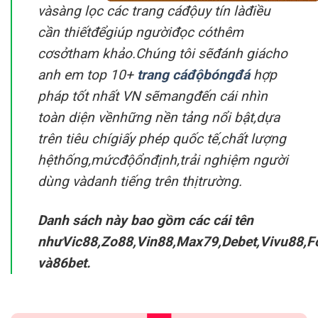
vàsàng lọc các trang cáđộuy tín làđiều
cần thiếtđểgiúp ngườiđọc cóthêm
cơsởtham khảo.Chúng tôi sẽđánh giácho
anh em top 10+
trang cáđộbóngđá
hợp
pháp tốt nhất VN sẽmangđến cái nhìn
toàn diện vềnhững nền tảng nổi bật,dựa
trên tiêu chígiấy phép quốc tế,chất lượng
hệthống,mứcđộổnđịnh,trải nghiệm người
dùng vàdanh tiếng trên thịtrường.
Danh sách này bao gồm các cái tên
nhưVic88,Zo88,Vin88,Max79,Debet,Vivu88,
và86bet.