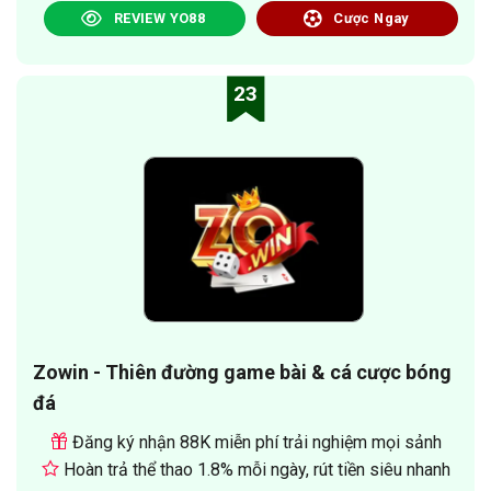
REVIEW YO88
Cược Ngay
23
Zowin - Thiên đường game bài & cá cược bóng
đá
Đăng ký nhận 88K miễn phí trải nghiệm mọi sảnh
Hoàn trả thể thao 1.8% mỗi ngày, rút tiền siêu nhanh