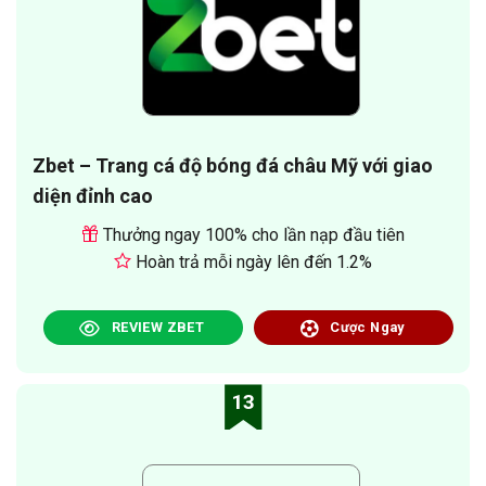
Zbet – Trang cá độ bóng đá châu Mỹ với giao
diện đỉnh cao
Thưởng ngay 100% cho lần nạp đầu tiên
Hoàn trả mỗi ngày lên đến 1.2%
REVIEW ZBET
Cược Ngay
13