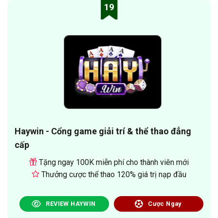
19
Haywin - Cổng game giải trí & thể thao đẳng
cấp
Tặng ngay 100K miễn phí cho thành viên mới
Thưởng cược thể thao 120% giá trị nạp đầu
REVIEW HAYWIN
Cược Ngay