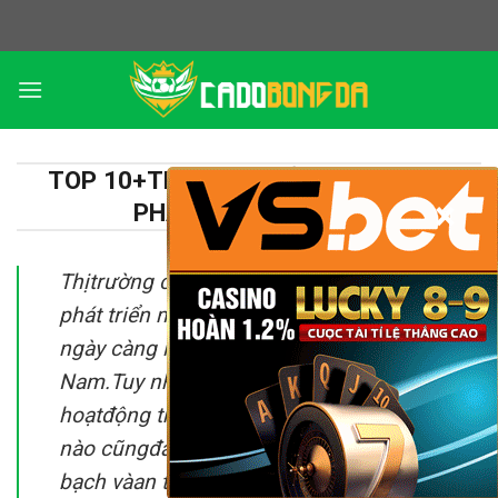
Skip
to
content
TOP 10+TRANG CÁĐỘBÓNGĐÁHỢP
×
PHÁP TỐT NHẤT VN
Thịtrường cácược bóngđátrực tuyếnđang
phát triển mạnh mẽcùng với sựquan tâm
ngày càng lớn của người dùng tại Việt
Nam.Tuy nhiên,giữa hàng loạt website
hoạtđộng tràn lan,không phải nền tảng
nào cũngđảm bảo yếu tốhợp pháp,minh
bạch vàan toàn.Chính vìvậy,việc tổng hợp