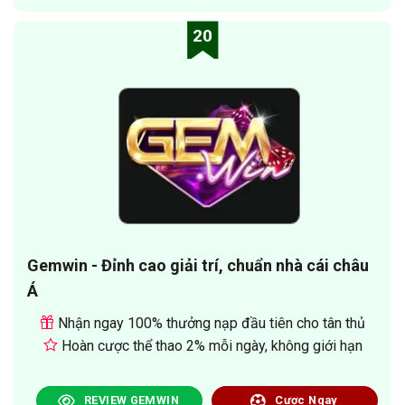
20
Gemwin - Đỉnh cao giải trí, chuẩn nhà cái châu
Á
Nhận ngay 100% thưởng nạp đầu tiên cho tân thủ
Hoàn cược thể thao 2% mỗi ngày, không giới hạn
REVIEW GEMWIN
Cược Ngay