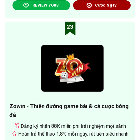
REVIEW YO88
Cược Ngay
23
Zowin - Thiên đường game bài & cá cược bóng
đá
Đăng ký nhận 88K miễn phí trải nghiệm mọi sảnh
Hoàn trả thể thao 1.8% mỗi ngày, rút tiền siêu nhanh