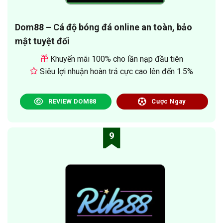
Dom88 – Cá độ bóng đá online an toàn, bảo
mật tuyệt đối
Khuyến mãi 100% cho lần nạp đầu tiên
Siêu lợi nhuận hoàn trả cực cao lên đến 1.5%
REVIEW DOM88
Cược Ngay
9