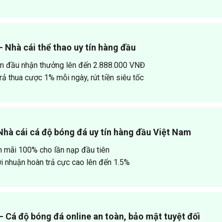
- Nhà cái thể thao uy tín hàng đầu
n đầu nhận thưởng lên đến 2.888.000 VNĐ
ả thua cược 1% mỗi ngày, rút tiền siêu tốc
Nhà cái cá độ bóng đá uy tín hàng đầu Việt Nam
 mãi 100% cho lần nạp đầu tiên
i nhuận hoàn trả cực cao lên đến 1.5%
 Cá độ bóng đá online an toàn, bảo mật tuyệt đối