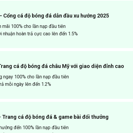
– Cổng cá độ bóng đá dẫn đầu xu hướng 2025
 mãi 100% cho lần nạp đầu tiên
i nhuận hoàn trả cực cao lên đến 1.5%
Trang cá độ bóng đá châu Mỹ với giao diện đỉnh cao
 ngay 100% cho lần nạp đầu tiên
rả mỗi ngày lên đến 1.2%
– Trang cá độ bóng đá & game bài đổi thưởng
hưởng đến 100% lần nạp đầu tiên