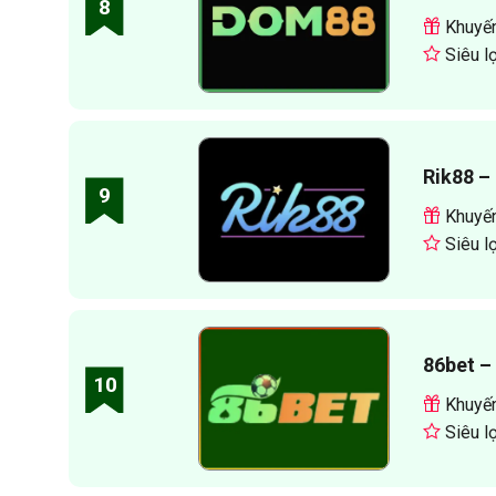
8
Khuyến
Siêu lợ
Rik88 –
9
Khuyến
Siêu lợ
86bet –
10
Khuyến
Siêu lợ