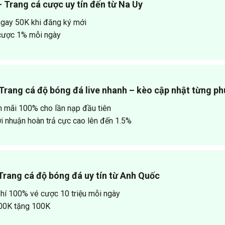
 Trang cá cược uy tín đến từ Na Uy
gay 50K khi đăng ký mới
ược 1% mỗi ngày
 Trang cá độ bóng đá live nhanh – kèo cập nhật từng ph
 mãi 100% cho lần nạp đầu tiên
i nhuận hoàn trả cực cao lên đến 1.5%
Trang cá độ bóng đá uy tín từ Anh Quốc
hí 100% vé cược 10 triệu mỗi ngày
0K tặng 100K