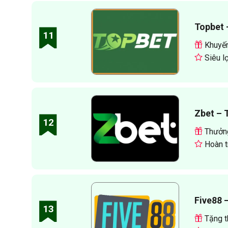
Topbet 
11
Khuyến
Siêu lợ
Zbet – 
12
Thưởng
Hoàn t
Five88 
13
Tặng t