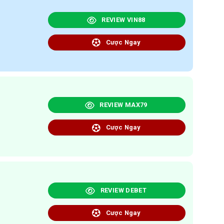
REVIEW VIN88
Cược Ngay
REVIEW MAX79
Cược Ngay
REVIEW DEBET
Cược Ngay