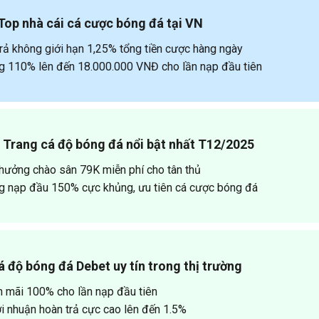
 Top nhà cái cá cược bóng đá tại VN
rả không giới hạn 1,25% tổng tiền cược hàng ngày
 110% lên đến 18.000.000 VNĐ cho lần nạp đầu tiên
 Trang cá độ bóng đá nổi bật nhất T12/2025
hưởng chào sân 79K miễn phí cho tân thủ
 nạp đầu 150% cực khủng, ưu tiên cá cược bóng đá
á độ bóng đá Debet uy tín trong thị trường
 mãi 100% cho lần nạp đầu tiên
i nhuận hoàn trả cực cao lên đến 1.5%