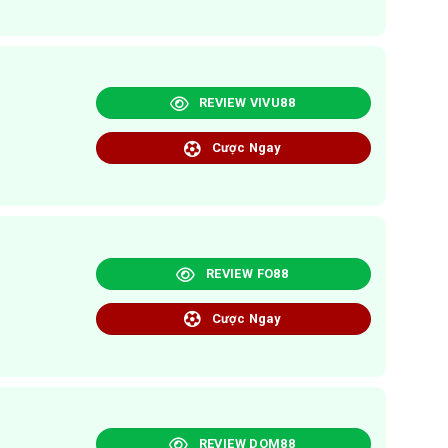
REVIEW VIVU88
Cược Ngay
REVIEW FO88
Cược Ngay
REVIEW DOM88