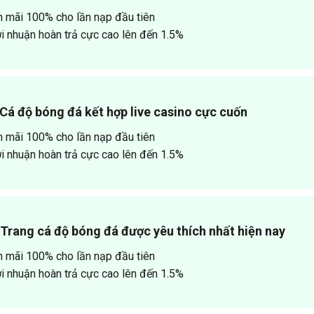
 mãi 100% cho lần nạp đầu tiên
i nhuận hoàn trả cực cao lên đến 1.5%
 Cá độ bóng đá kết hợp live casino cực cuốn
 mãi 100% cho lần nạp đầu tiên
i nhuận hoàn trả cực cao lên đến 1.5%
 Trang cá độ bóng đá được yêu thích nhất hiện nay
 mãi 100% cho lần nạp đầu tiên
i nhuận hoàn trả cực cao lên đến 1.5%