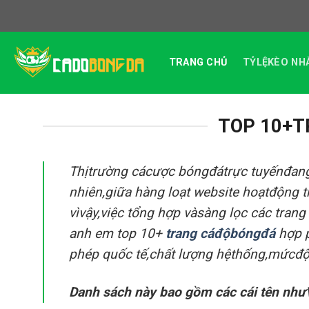
Skip
to
TRANG CHỦ
TỶLỆKÈO NH
content
TOP 10+
Thịtrường cácược bóngđátrực tuyếnđang
nhiên,giữa hàng loạt website hoạtđộng 
vìvậy,việc tổng hợp vàsàng lọc các tra
anh em top 10+
trang cáđộbóngđá
hợp 
phép quốc tế,chất lượng hệthống,mứcđộổ
Danh sách này bao gồm các cái tên nh