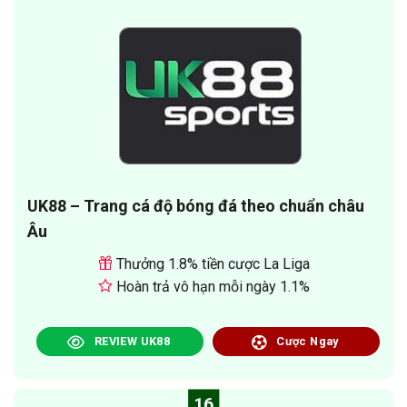
UK88 – Trang cá độ bóng đá theo chuẩn châu
Âu
Thưởng 1.8% tiền cược La Liga
Hoàn trả vô hạn mỗi ngày 1.1%
REVIEW UK88
Cược Ngay
16