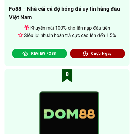
Fo88 – Nhà cái cá độ bóng đá uy tín hàng đầu
Việt Nam
Khuyến mãi 100% cho lần nạp đầu tiên
Siêu lợi nhuận hoàn trả cực cao lên đến 1.5%
REVIEW FO88
Cược Ngay
8