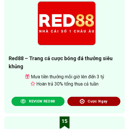
Red88 – Trang cá cược bóng đá thưởng siêu
khủng
Mưa tiền thưởng mỗi giờ lên đến 3 tỷ
Hoàn trả 30% tổng thua cả tuần
REVIEW RED88
Cược Ngay
15