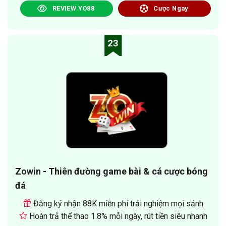
REVIEW YO88
Cược Ngay
23
Zowin - Thiên đường game bài & cá cược bóng
đá
Đăng ký nhận 88K miễn phí trải nghiệm mọi sảnh
Hoàn trả thể thao 1.8% mỗi ngày, rút tiền siêu nhanh