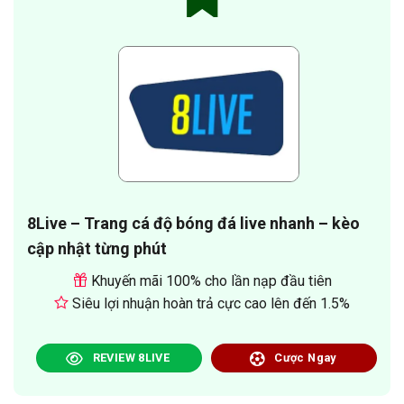
8Live – Trang cá độ bóng đá live nhanh – kèo
cập nhật từng phút
Khuyến mãi 100% cho lần nạp đầu tiên
Siêu lợi nhuận hoàn trả cực cao lên đến 1.5%
REVIEW 8LIVE
Cược Ngay