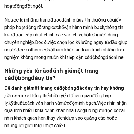
hoạtđộngđột ngột.
Ngược lại,những trangđượcđánh giáuy tín thường cógiấy
phép hoạtđộng rõràng,cơchếvận hành minh bạch,thông tin
kèođược cập nhật chính xác vàdịch vụhỗtrợngười dùng
chuyên nghiệp.Dođó,việc chọn lọc kỹlưỡng ngay từđầu giúp
ngườiđọc cóthêm cơsởtham khảo an toàn,tránh những trải
nghiệm không mong muốn khi tiếp cận cáđộbóngđáonline.
Những yếu tốnàođánh giámột trang
cáđộbóngđáuy tín?
Để
đánh giámột trang cáđộbóngđácóuy tín hay không
,cần xem xét tổng thểnhiều yếu tốliên quanđến pháp
lý,kỹthuật,cách vận hành vàmứcđộminh bạch.Việc nhìn nhận
dựa trên nhiều khía cạnh khác nhau sẽgiúp ngườiđọc cócái
nhìn khách quan hơn,thay vìchỉdựa vào quảng cáo hoặc
những lời giới thiệu một chiều.