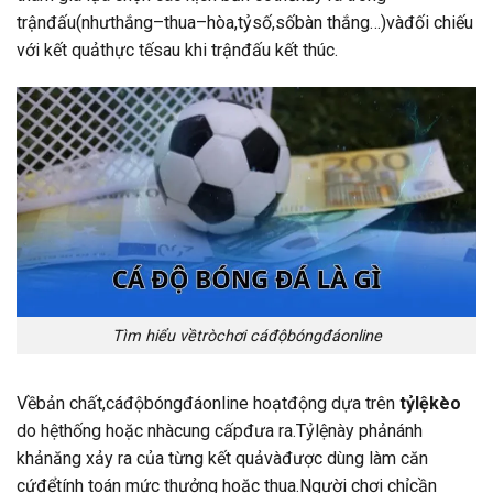
trậnđấu(nhưthắng–thua–hòa,tỷsố,sốbàn thắng…)vàđối chiếu
với kết quảthực tếsau khi trậnđấu kết thúc.
Tìm hiểu vềtròchơi cáđộbóngđáonline
Vềbản chất,cáđộbóngđáonline hoạtđộng dựa trên
tỷlệkèo
do hệthống hoặc nhàcung cấpđưa ra.Tỷlệnày phảnánh
khảnăng xảy ra của từng kết quảvàđược dùng làm căn
cứđểtính toán mức thưởng hoặc thua.Người chơi chỉcần