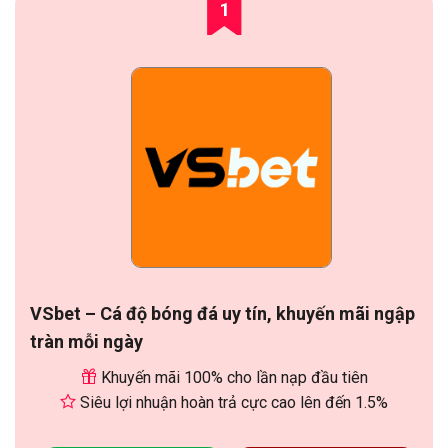
1
VSbet – Cá độ bóng đá uy tín, khuyến mãi ngập
tràn mỗi ngày
Khuyến mãi 100% cho lần nạp đầu tiên
Siêu lợi nhuận hoàn trả cực cao lên đến 1.5%