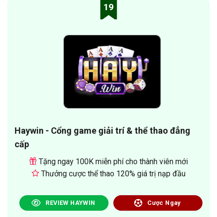
19
Haywin - Cổng game giải trí & thể thao đẳng
cấp
Tặng ngay 100K miễn phí cho thành viên mới
Thưởng cược thể thao 120% giá trị nạp đầu
REVIEW HAYWIN
Cược Ngay