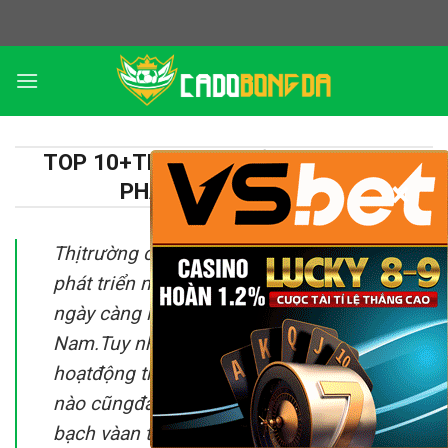
Skip
to
content
TOP 10+TRANG CÁĐỘBÓNGĐÁHỢP
×
PHÁP TỐT NHẤT VN
Thịtrường cácược bóngđátrực tuyếnđang
phát triển mạnh mẽcùng với sựquan tâm
ngày càng lớn của người dùng tại Việt
Nam.Tuy nhiên,giữa hàng loạt website
hoạtđộng tràn lan,không phải nền tảng
nào cũngđảm bảo yếu tốhợp pháp,minh
bạch vàan toàn.Chính vìvậy,việc tổng hợp