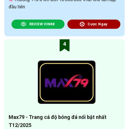
đầu tiên
REVIEW VIN88
Cược Ngay
4
Max79 - Trang cá độ bóng đá nổi bật nhất
T12/2025