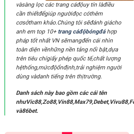
vàsàng lọc các trang cáđộuy tín làđiều
cần thiếtđểgiúp ngườiđọc cóthêm
cơsởtham khảo.Chúng tôi sẽđánh giácho
anh em top 10+
trang cáđộbóngđá
hợp
pháp tốt nhất VN sẽmangđến cái nhìn
toàn diện vềnhững nền tảng nổi bật,dựa
trên tiêu chígiấy phép quốc tế,chất lượng
hệthống,mứcđộổnđịnh,trải nghiệm người
dùng vàdanh tiếng trên thịtrường.
Danh sách này bao gồm các cái tên
nhưVic88,Zo88,Vin88,Max79,Debet,Vivu88,
và86bet.