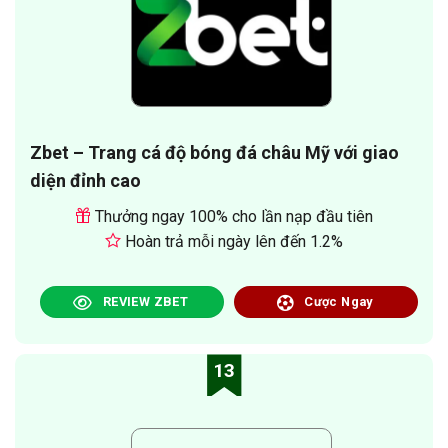
Zbet – Trang cá độ bóng đá châu Mỹ với giao
diện đỉnh cao
Thưởng ngay 100% cho lần nạp đầu tiên
Hoàn trả mỗi ngày lên đến 1.2%
REVIEW ZBET
Cược Ngay
13