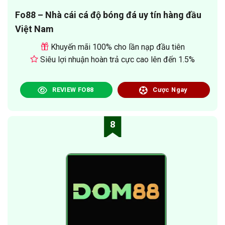
Fo88 – Nhà cái cá độ bóng đá uy tín hàng đầu
Việt Nam
Khuyến mãi 100% cho lần nạp đầu tiên
Siêu lợi nhuận hoàn trả cực cao lên đến 1.5%
REVIEW FO88
Cược Ngay
8