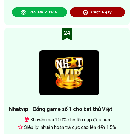
REVIEW ZOWIN
Cược Ngay
24
Nhatvip - Cổng game số 1 cho bet thủ Việt
Khuyến mãi 100% cho lần nạp đầu tiên
Siêu lợi nhuận hoàn trả cực cao lên đến 1.5%