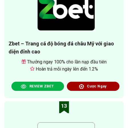
Zbet – Trang cá độ bóng đá châu Mỹ với giao
diện đỉnh cao
Thưởng ngay 100% cho lần nạp đầu tiên
Hoàn trả mỗi ngày lên đến 1.2%
REVIEW ZBET
Cược Ngay
13