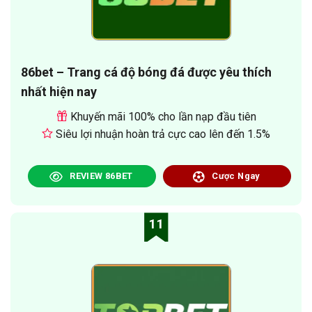
86bet – Trang cá độ bóng đá được yêu thích
nhất hiện nay
Khuyến mãi 100% cho lần nạp đầu tiên
Siêu lợi nhuận hoàn trả cực cao lên đến 1.5%
REVIEW 86BET
Cược Ngay
11