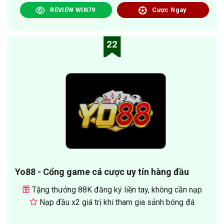
REVIEW WIN79
Cược Ngay
22
Yo88 - Cổng game cá cược uy tín hàng đầu
Tặng thưởng 88K đăng ký liền tay, không cần nạp
Nạp đầu x2 giá trị khi tham gia sảnh bóng đá