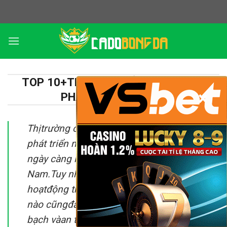
Skip
to
content
TOP 10+TRANG CÁĐỘBÓNGĐÁHỢP
×
PHÁP TỐT NHẤT VN
Thịtrường cácược bóngđátrực tuyếnđang
phát triển mạnh mẽcùng với sựquan tâm
ngày càng lớn của người dùng tại Việt
Nam.Tuy nhiên,giữa hàng loạt website
hoạtđộng tràn lan,không phải nền tảng
nào cũngđảm bảo yếu tốhợp pháp,minh
bạch vàan toàn.Chính vìvậy,việc tổng hợp