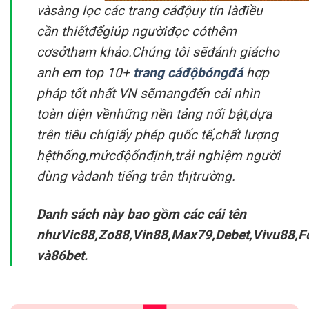
vàsàng lọc các trang cáđộuy tín làđiều
cần thiếtđểgiúp ngườiđọc cóthêm
cơsởtham khảo.Chúng tôi sẽđánh giácho
anh em top 10+
trang cáđộbóngđá
hợp
pháp tốt nhất VN sẽmangđến cái nhìn
toàn diện vềnhững nền tảng nổi bật,dựa
trên tiêu chígiấy phép quốc tế,chất lượng
hệthống,mứcđộổnđịnh,trải nghiệm người
dùng vàdanh tiếng trên thịtrường.
Danh sách này bao gồm các cái tên
nhưVic88,Zo88,Vin88,Max79,Debet,Vivu88,
và86bet.