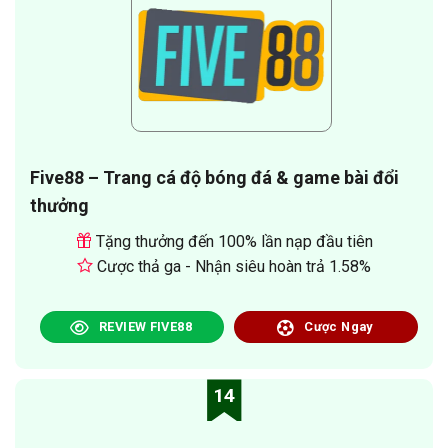
Five88 – Trang cá độ bóng đá & game bài đổi
thưởng
Tặng thưởng đến 100% lần nạp đầu tiên
Cược thả ga - Nhận siêu hoàn trả 1.58%
REVIEW FIVE88
Cược Ngay
14