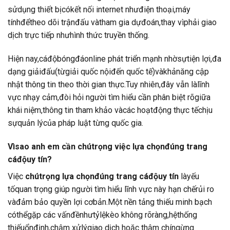
sửdụng thiết bịcókết nối internet nhưđiện thoại,máy
tínhđểtheo dõi trậnđấu vàtham gia dựđoán,thay vìphải giao
dịch trực tiếp nhưhình thức truyền thống.
Hiện nay,cáđộbóngđáonline phát triển mạnh nhờsựtiện lợi,đa
dạng giảiđấu(từgiải quốc nộiđến quốc tế)vàkhảnăng cập
nhật thông tin theo thời gian thực.Tuy nhiên,đây vẫn làlĩnh
vực nhạy cảm,đòi hỏi người tìm hiểu cần phân biệt rõgiữa
khái niệm,thông tin tham khảo vàcác hoạtđộng thực tếchịu
sựquản lýcủa pháp luật từng quốc gia.
Vìsao anh em cần chútrọng việc lựa chọnđúng trang
cáđộuy tín?
Việc
chútrọng lựa chọnđúng trang cáđộuy tín
làyếu
tốquan trọng giúp người tìm hiểu lĩnh vực này hạn chếrủi ro
vàđảm bảo quyền lợi cơbản.Một nền tảng thiếu minh bạch
cóthểgặp các vấnđềnhưtỷlệkèo không rõràng,hệthống
thiếuổnđịnh,chậm xửlýgiao dịch hoặc thậm chíngừng