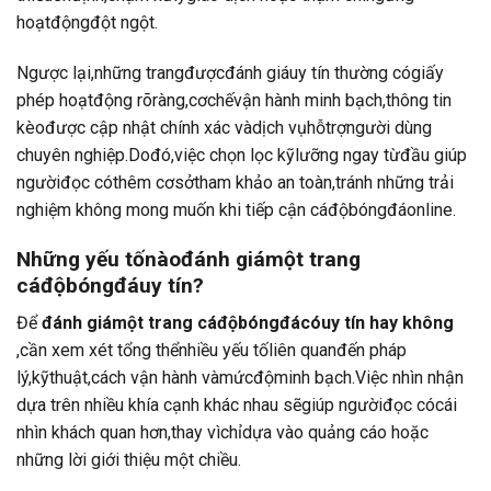
hoạtđộngđột ngột.
Ngược lại,những trangđượcđánh giáuy tín thường cógiấy
phép hoạtđộng rõràng,cơchếvận hành minh bạch,thông tin
kèođược cập nhật chính xác vàdịch vụhỗtrợngười dùng
chuyên nghiệp.Dođó,việc chọn lọc kỹlưỡng ngay từđầu giúp
ngườiđọc cóthêm cơsởtham khảo an toàn,tránh những trải
nghiệm không mong muốn khi tiếp cận cáđộbóngđáonline.
Những yếu tốnàođánh giámột trang
cáđộbóngđáuy tín?
Để
đánh giámột trang cáđộbóngđácóuy tín hay không
,cần xem xét tổng thểnhiều yếu tốliên quanđến pháp
lý,kỹthuật,cách vận hành vàmứcđộminh bạch.Việc nhìn nhận
dựa trên nhiều khía cạnh khác nhau sẽgiúp ngườiđọc cócái
nhìn khách quan hơn,thay vìchỉdựa vào quảng cáo hoặc
những lời giới thiệu một chiều.