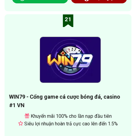
21
WIN79 - Cổng game cá cược bóng đá, casino
#1 VN
Khuyến mãi 100% cho lần nạp đầu tiên
Siêu lợi nhuận hoàn trả cực cao lên đến 1.5%