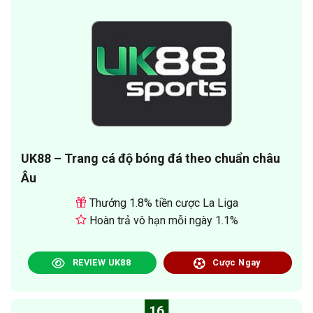
UK88 – Trang cá độ bóng đá theo chuẩn châu
Âu
Thưởng 1.8% tiền cược La Liga
Hoàn trả vô hạn mỗi ngày 1.1%
REVIEW UK88
Cược Ngay
16