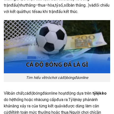
trậnđấu(nhưthắng–thua–hòa,tỷsố,sốbàn thắng…)vàđối chiếu
với kết quảthực tếsau khi trậnđấu kết thúc.
Tìm hiểu vềtròchơi cáđộbóngđáonline
Vềbản chất,cáđộbóngđáonline hoạtđộng dựa trên
tỷlệkèo
do hệthống hoặc nhàcung cấpđưa ra.Tỷlệnày phảnánh
khảnăng xảy ra của từng kết quảvàđược dùng làm căn
cứđểtính toán mức thưởng hoặc thua.Người chơi chỉcần