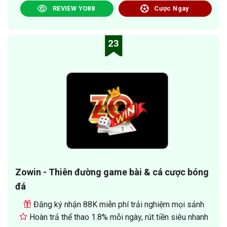
REVIEW YO88
Cược Ngay
23
Zowin - Thiên đường game bài & cá cược bóng
đá
Đăng ký nhận 88K miễn phí trải nghiệm mọi sảnh
Hoàn trả thể thao 1.8% mỗi ngày, rút tiền siêu nhanh