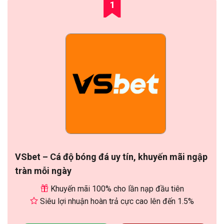
1
VSbet – Cá độ bóng đá uy tín, khuyến mãi ngập
tràn mỗi ngày
Khuyến mãi 100% cho lần nạp đầu tiên
Siêu lợi nhuận hoàn trả cực cao lên đến 1.5%