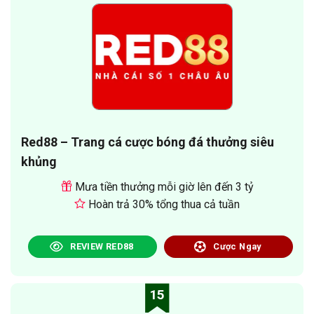
Red88 – Trang cá cược bóng đá thưởng siêu
khủng
Mưa tiền thưởng mỗi giờ lên đến 3 tỷ
Hoàn trả 30% tổng thua cả tuần
REVIEW RED88
Cược Ngay
15