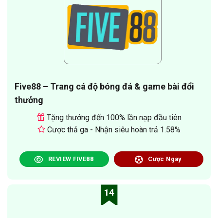
Five88 – Trang cá độ bóng đá & game bài đổi
thưởng
Tặng thưởng đến 100% lần nạp đầu tiên
Cược thả ga - Nhận siêu hoàn trả 1.58%
REVIEW FIVE88
Cược Ngay
14