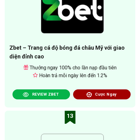
Zbet – Trang cá độ bóng đá châu Mỹ với giao
diện đỉnh cao
Thưởng ngay 100% cho lần nạp đầu tiên
Hoàn trả mỗi ngày lên đến 1.2%
REVIEW ZBET
Cược Ngay
13