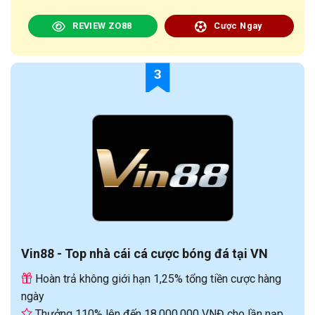
REVIEW ZO88
Cược Ngay
3
Vin88 - Top nhà cái cá cược bóng đá tại VN
Hoàn trả không giới hạn 1,25% tổng tiền cược hàng
ngày
Thưởng 110% lên đến 18.000.000 VNĐ cho lần nạp