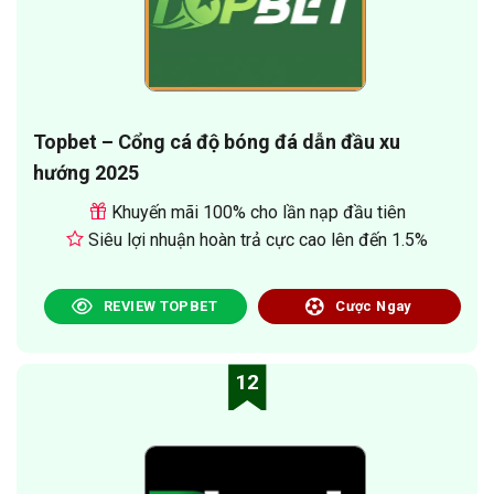
Topbet – Cổng cá độ bóng đá dẫn đầu xu
hướng 2025
Khuyến mãi 100% cho lần nạp đầu tiên
Siêu lợi nhuận hoàn trả cực cao lên đến 1.5%
REVIEW TOPBET
Cược Ngay
12