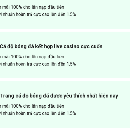
 mãi 100% cho lần nạp đầu tiên
i nhuận hoàn trả cực cao lên đến 1.5%
 Cá độ bóng đá kết hợp live casino cực cuốn
 mãi 100% cho lần nạp đầu tiên
i nhuận hoàn trả cực cao lên đến 1.5%
 Trang cá độ bóng đá được yêu thích nhất hiện nay
 mãi 100% cho lần nạp đầu tiên
i nhuận hoàn trả cực cao lên đến 1.5%