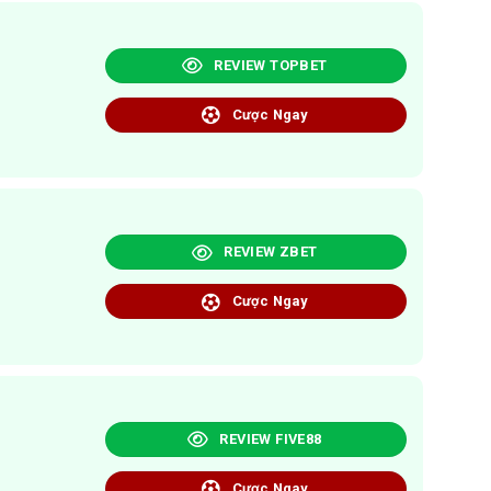
REVIEW TOPBET
Cược Ngay
REVIEW ZBET
Cược Ngay
REVIEW FIVE88
Cược Ngay