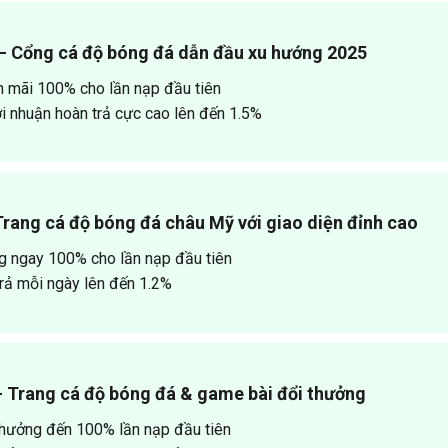
– Cổng cá độ bóng đá dẫn đầu xu hướng 2025
 mãi 100% cho lần nạp đầu tiên
i nhuận hoàn trả cực cao lên đến 1.5%
Trang cá độ bóng đá châu Mỹ với giao diện đỉnh cao
 ngay 100% cho lần nạp đầu tiên
rả mỗi ngày lên đến 1.2%
– Trang cá độ bóng đá & game bài đổi thưởng
hưởng đến 100% lần nạp đầu tiên