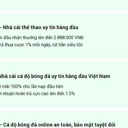
- Nhà cái thể thao uy tín hàng đầu
n đầu nhận thưởng lên đến 2.888.000 VNĐ
ả thua cược 1% mỗi ngày, rút tiền siêu tốc
Nhà cái cá độ bóng đá uy tín hàng đầu Việt Nam
 mãi 100% cho lần nạp đầu tiên
i nhuận hoàn trả cực cao lên đến 1.5%
 Cá độ bóng đá online an toàn, bảo mật tuyệt đối