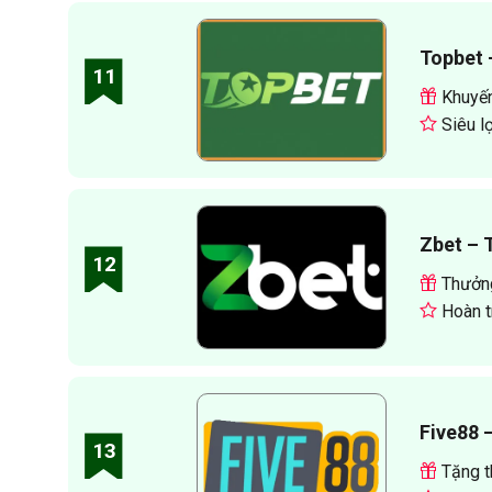
Topbet 
11
Khuyến
Siêu lợ
Zbet – 
12
Thưởng
Hoàn t
Five88 
13
Tặng t