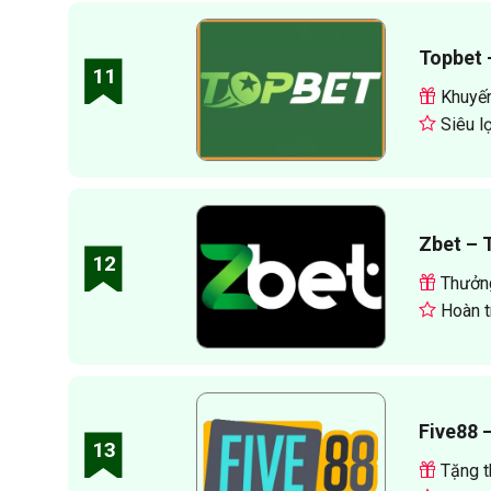
Topbet 
11
Khuyến
Siêu lợ
Zbet – 
12
Thưởng
Hoàn t
Five88 
13
Tặng t