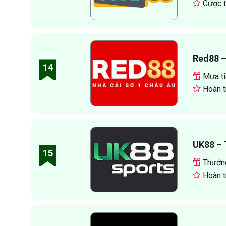
Cược t
Red88 –
14
Mưa ti
Hoàn t
UK88 – 
15
Thưởng
Hoàn t