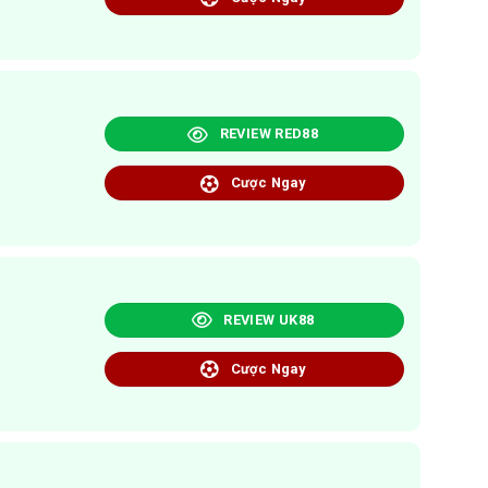
REVIEW RED88
Cược Ngay
REVIEW UK88
Cược Ngay