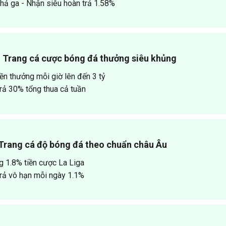
hả ga - Nhận siêu hoàn trả 1.58%
 Trang cá cược bóng đá thưởng siêu khủng
ền thưởng mỗi giờ lên đến 3 tỷ
rả 30% tổng thua cả tuần
Trang cá độ bóng đá theo chuẩn châu Âu
 1.8% tiền cược La Liga
rả vô hạn mỗi ngày 1.1%