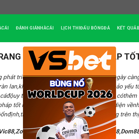
ÀCÁI
ĐÁNH GIÁNHÀCÁI
LỊCH THIĐẤU BÓNGĐÁ
KẾT QUẢ
TRANG CÁĐỘBÓNGĐÁHỢP PHÁP TỐT
×
 phát triển mạnh mẽcùng với sựquan tâm ngày càng 
tràn lan,không phải nền tảng nào cũngđảm bảo yếu 
ng cáđộuy tín làđiều cần thiếtđểgiúp ngườiđọc cóth
pháp tốt nhất VN sẽmangđến cái nhìn toàn diện vềnhữ
nđịnh,trải nghiệm người dùng vàdanh tiếng trên thị
ưVic88,Zo88,Vin88,Max79,Debet,Vivu88,Fo88,Dom88