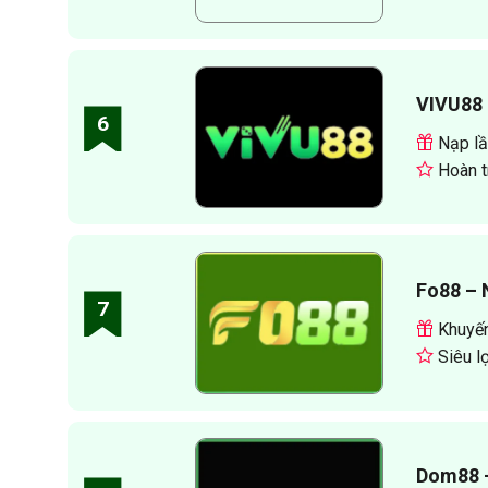
VIVU88 
6
Nạp lầ
Hoàn tr
Fo88 – 
7
Khuyến
Siêu lợ
Dom88 –