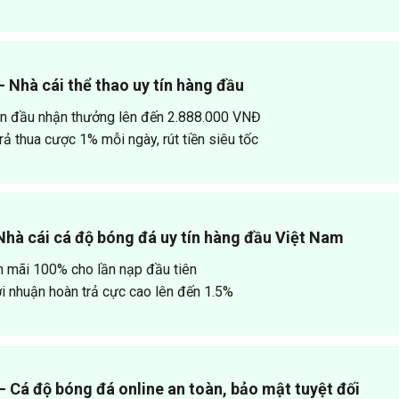
- Nhà cái thể thao uy tín hàng đầu
n đầu nhận thưởng lên đến 2.888.000 VNĐ
ả thua cược 1% mỗi ngày, rút tiền siêu tốc
Nhà cái cá độ bóng đá uy tín hàng đầu Việt Nam
 mãi 100% cho lần nạp đầu tiên
i nhuận hoàn trả cực cao lên đến 1.5%
 Cá độ bóng đá online an toàn, bảo mật tuyệt đối