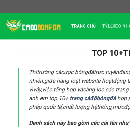
Skip
to
TRANG CHỦ
TỶLỆKÈO NH
content
TOP 10+
Thịtrường cácược bóngđátrực tuyếnđang
nhiên,giữa hàng loạt website hoạtđộng 
vìvậy,việc tổng hợp vàsàng lọc các tra
anh em top 10+
trang cáđộbóngđá
hợp 
phép quốc tế,chất lượng hệthống,mứcđộổ
Danh sách này bao gồm các cái tên nh