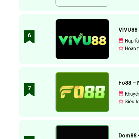
VIVU88 
6
Nạp lầ
Hoàn tr
Fo88 – 
7
Khuyến
Siêu lợ
Dom88 –