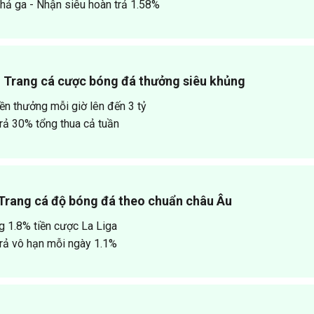
hả ga - Nhận siêu hoàn trả 1.58%
 Trang cá cược bóng đá thưởng siêu khủng
ền thưởng mỗi giờ lên đến 3 tỷ
rả 30% tổng thua cả tuần
Trang cá độ bóng đá theo chuẩn châu Âu
 1.8% tiền cược La Liga
rả vô hạn mỗi ngày 1.1%