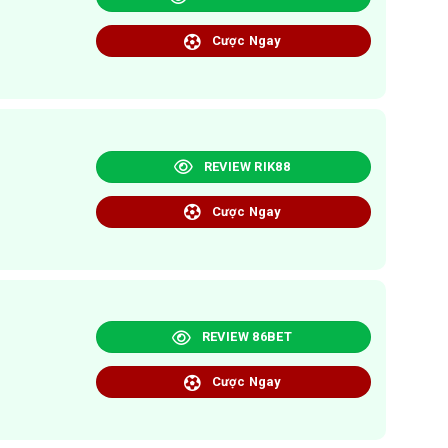
Cược Ngay
REVIEW RIK88
Cược Ngay
REVIEW 86BET
Cược Ngay