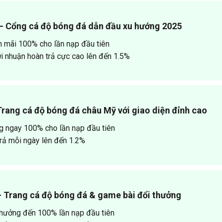
– Cổng cá độ bóng đá dẫn đầu xu hướng 2025
 mãi 100% cho lần nạp đầu tiên
i nhuận hoàn trả cực cao lên đến 1.5%
Trang cá độ bóng đá châu Mỹ với giao diện đỉnh cao
 ngay 100% cho lần nạp đầu tiên
rả mỗi ngày lên đến 1.2%
– Trang cá độ bóng đá & game bài đổi thưởng
hưởng đến 100% lần nạp đầu tiên