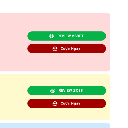
REVIEW VSBET
Cược Ngay
REVIEW ZO88
Cược Ngay