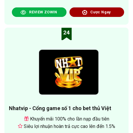
REVIEW ZOWIN
Cược Ngay
24
Nhatvip - Cổng game số 1 cho bet thủ Việt
Khuyến mãi 100% cho lần nạp đầu tiên
Siêu lợi nhuận hoàn trả cực cao lên đến 1.5%