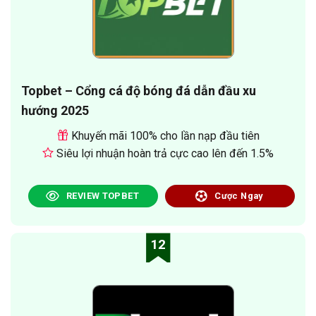
Topbet – Cổng cá độ bóng đá dẫn đầu xu
hướng 2025
Khuyến mãi 100% cho lần nạp đầu tiên
Siêu lợi nhuận hoàn trả cực cao lên đến 1.5%
REVIEW TOPBET
Cược Ngay
12