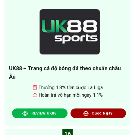
UK88 – Trang cá độ bóng đá theo chuẩn châu
Âu
Thưởng 1.8% tiền cược La Liga
Hoàn trả vô hạn mỗi ngày 1.1%
REVIEW UK88
Cược Ngay
16