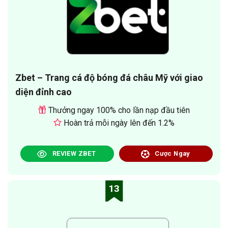
Zbet – Trang cá độ bóng đá châu Mỹ với giao
diện đỉnh cao
Thưởng ngay 100% cho lần nạp đầu tiên
Hoàn trả mỗi ngày lên đến 1.2%
REVIEW ZBET
Cược Ngay
13