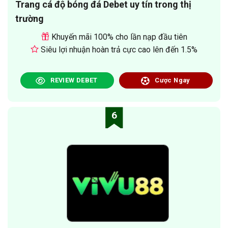
Trang cá độ bóng đá Debet uy tín trong thị
trường
Khuyến mãi 100% cho lần nạp đầu tiên
Siêu lợi nhuận hoàn trả cực cao lên đến 1.5%
REVIEW DEBET
Cược Ngay
6