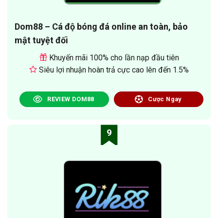
Dom88 – Cá độ bóng đá online an toàn, bảo
mật tuyệt đối
Khuyến mãi 100% cho lần nạp đầu tiên
Siêu lợi nhuận hoàn trả cực cao lên đến 1.5%
REVIEW DOM88
Cược Ngay
9