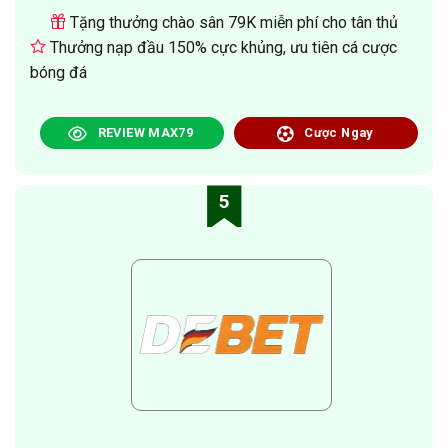
Tặng thưởng chào sân 79K miễn phí cho tân thủ
Thưởng nạp đầu 150% cực khủng, ưu tiên cá cược
bóng đá
REVIEW MAX79
Cược Ngay
5