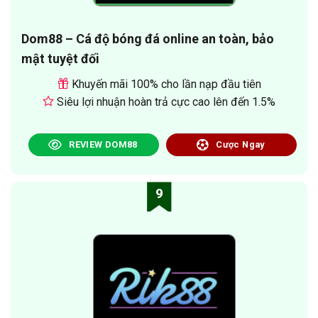
Dom88 – Cá độ bóng đá online an toàn, bảo
mật tuyệt đối
Khuyến mãi 100% cho lần nạp đầu tiên
Siêu lợi nhuận hoàn trả cực cao lên đến 1.5%
REVIEW DOM88
Cược Ngay
9