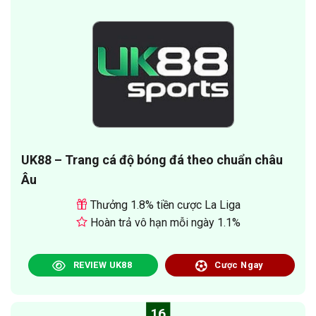
UK88 – Trang cá độ bóng đá theo chuẩn châu
Âu
Thưởng 1.8% tiền cược La Liga
Hoàn trả vô hạn mỗi ngày 1.1%
REVIEW UK88
Cược Ngay
16