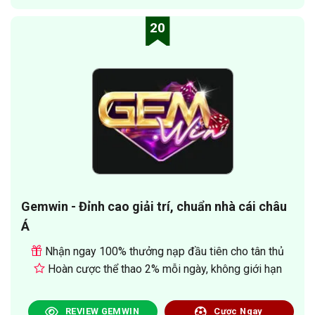
20
Gemwin - Đỉnh cao giải trí, chuẩn nhà cái châu
Á
Nhận ngay 100% thưởng nạp đầu tiên cho tân thủ
Hoàn cược thể thao 2% mỗi ngày, không giới hạn
REVIEW GEMWIN
Cược Ngay