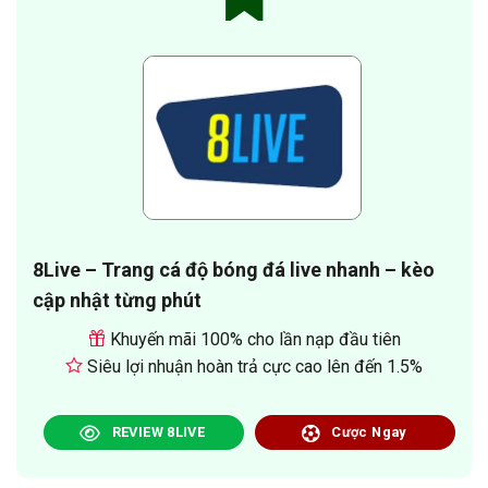
8Live – Trang cá độ bóng đá live nhanh – kèo
cập nhật từng phút
Khuyến mãi 100% cho lần nạp đầu tiên
Siêu lợi nhuận hoàn trả cực cao lên đến 1.5%
REVIEW 8LIVE
Cược Ngay