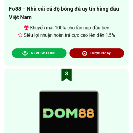
Fo88 – Nhà cái cá độ bóng đá uy tín hàng đầu
Việt Nam
Khuyến mãi 100% cho lần nạp đầu tiên
Siêu lợi nhuận hoàn trả cực cao lên đến 1.5%
REVIEW FO88
Cược Ngay
8