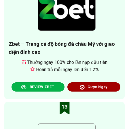
Zbet – Trang cá độ bóng đá châu Mỹ với giao
diện đỉnh cao
Thưởng ngay 100% cho lần nạp đầu tiên
Hoàn trả mỗi ngày lên đến 1.2%
REVIEW ZBET
Cược Ngay
13