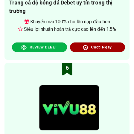
Trang cá độ bóng đá Debet uy tín trong thị
trường
Khuyến mãi 100% cho lần nạp đầu tiên
Siêu lợi nhuận hoàn trả cực cao lên đến 1.5%
REVIEW DEBET
Cược Ngay
6