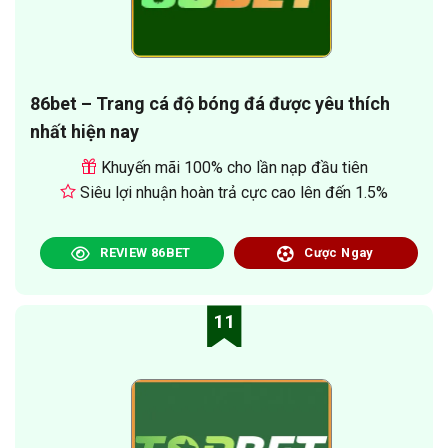
86bet – Trang cá độ bóng đá được yêu thích
nhất hiện nay
Khuyến mãi 100% cho lần nạp đầu tiên
Siêu lợi nhuận hoàn trả cực cao lên đến 1.5%
REVIEW 86BET
Cược Ngay
11