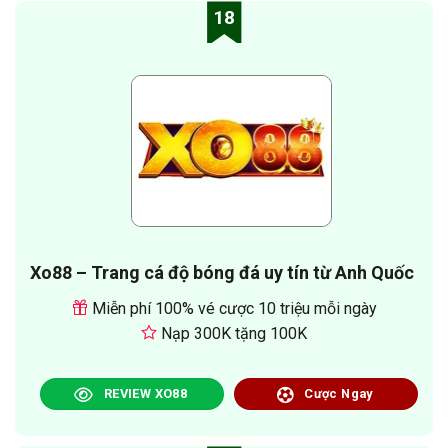
18
Xo88 – Trang cá độ bóng đá uy tín từ Anh Quốc
Miễn phí 100% vé cược 10 triệu mỗi ngày
Nạp 300K tặng 100K
REVIEW XO88
Cược Ngay