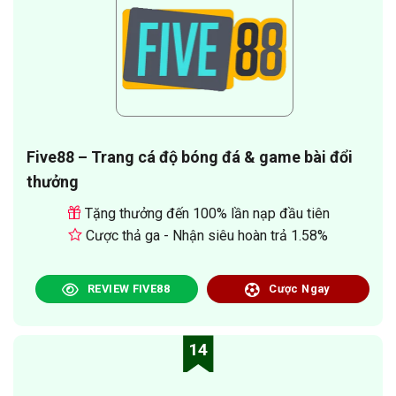
Five88 – Trang cá độ bóng đá & game bài đổi
thưởng
Tặng thưởng đến 100% lần nạp đầu tiên
Cược thả ga - Nhận siêu hoàn trả 1.58%
REVIEW FIVE88
Cược Ngay
14