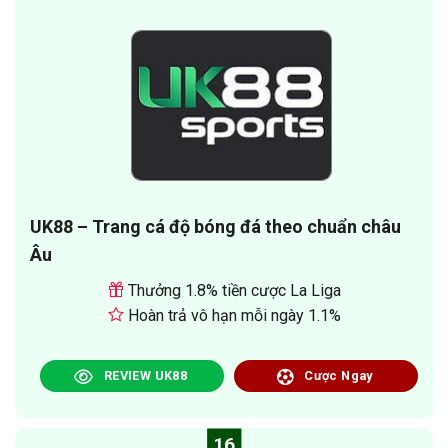
UK88 – Trang cá độ bóng đá theo chuẩn châu
Âu
Thưởng 1.8% tiền cược La Liga
Hoàn trả vô hạn mỗi ngày 1.1%
REVIEW UK88
Cược Ngay
16