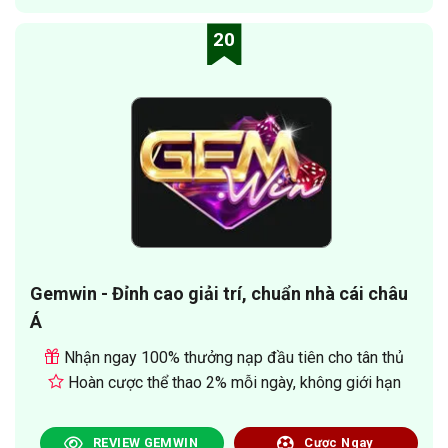
20
Gemwin - Đỉnh cao giải trí, chuẩn nhà cái châu
Á
Nhận ngay 100% thưởng nạp đầu tiên cho tân thủ
Hoàn cược thể thao 2% mỗi ngày, không giới hạn
REVIEW GEMWIN
Cược Ngay