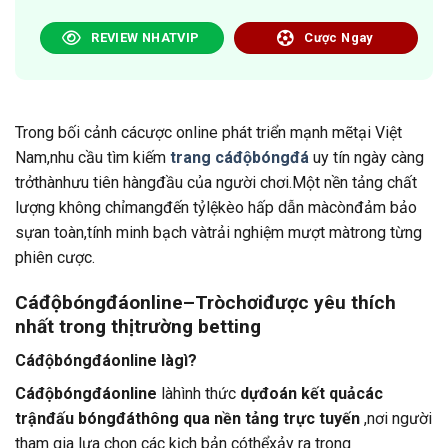
REVIEW NHATVIP
Cược Ngay
Trong bối cảnh cácược online phát triển mạnh mẽtại Việt
Nam,nhu cầu tìm kiếm
trang cáđộbóngđá
uy tín ngày càng
trởthànhưu tiên hàngđầu của người chơi.Một nền tảng chất
lượng không chỉmangđến tỷlệkèo hấp dẫn màcònđảm bảo
sựan toàn,tính minh bạch vàtrải nghiệm mượt màtrong từng
phiên cược.
Cáđộbóngđáonline–Tròchơiđược yêu thích
nhất trong thịtrường betting
Cáđộbóngđáonline làgì?
Cáđộbóngđáonline
làhình thức
dựđoán kết quảcác
trậnđấu bóngđáthông qua nền tảng trực tuyến
,nơi người
tham gia lựa chọn các kịch bản cóthểxảy ra trong