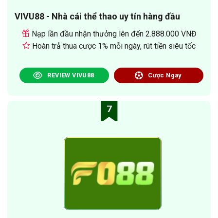
VIVU88 - Nhà cái thể thao uy tín hàng đầu
Nạp lần đầu nhận thưởng lên đến 2.888.000 VNĐ
Hoàn trả thua cược 1% mỗi ngày, rút tiền siêu tốc
REVIEW VIVU88
Cược Ngay
7