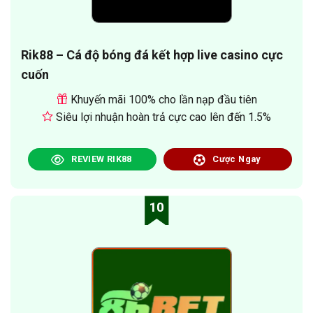
Rik88 – Cá độ bóng đá kết hợp live casino cực
cuốn
Khuyến mãi 100% cho lần nạp đầu tiên
Siêu lợi nhuận hoàn trả cực cao lên đến 1.5%
REVIEW RIK88
Cược Ngay
10