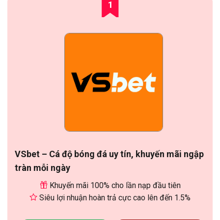
1
VSbet – Cá độ bóng đá uy tín, khuyến mãi ngập
tràn mỗi ngày
Khuyến mãi 100% cho lần nạp đầu tiên
Siêu lợi nhuận hoàn trả cực cao lên đến 1.5%