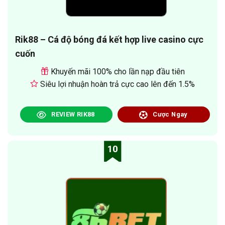
Rik88 – Cá độ bóng đá kết hợp live casino cực
cuốn
Khuyến mãi 100% cho lần nạp đầu tiên
Siêu lợi nhuận hoàn trả cực cao lên đến 1.5%
REVIEW RIK88
Cược Ngay
10