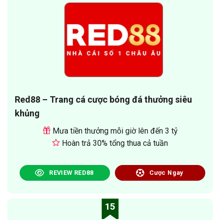
Red88 – Trang cá cược bóng đá thưởng siêu
khủng
Mưa tiền thưởng mỗi giờ lên đến 3 tỷ
Hoàn trả 30% tổng thua cả tuần
REVIEW RED88
Cược Ngay
15