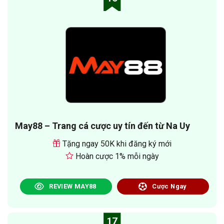
May88 – Trang cá cược uy tín đến từ Na Uy
Tặng ngay 50K khi đăng ký mới
Hoàn cược 1% mỗi ngày
REVIEW MAY88
Cược Ngay
17