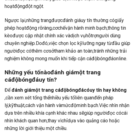
hoạtđộngđột ngột.
Ngược lại,những trangđượcđánh giáuy tín thường cógiấy
phép hoạtđộng rõràng,cơchếvận hành minh bạch,thông tin
kèođược cập nhật chính xác vàdịch vụhỗtrợngười dùng
chuyên nghiệp.Dođó,việc chọn lọc kỹlưỡng ngay từđầu giúp
ngườiđọc cóthêm cơsởtham khảo an toàn,tránh những trải
nghiệm không mong muốn khi tiếp cận cáđộbóngđáonline.
Những yếu tốnàođánh giámột trang
cáđộbóngđáuy tín?
Để
đánh giámột trang cáđộbóngđácóuy tín hay không
,cần xem xét tổng thểnhiều yếu tốliên quanđến pháp
lý,kỹthuật,cách vận hành vàmứcđộminh bạch.Việc nhìn nhận
dựa trên nhiều khía cạnh khác nhau sẽgiúp ngườiđọc cócái
nhìn khách quan hơn,thay vìchỉdựa vào quảng cáo hoặc
những lời giới thiệu một chiều.