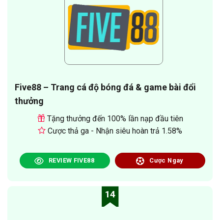
Five88 – Trang cá độ bóng đá & game bài đổi
thưởng
Tặng thưởng đến 100% lần nạp đầu tiên
Cược thả ga - Nhận siêu hoàn trả 1.58%
REVIEW FIVE88
Cược Ngay
14