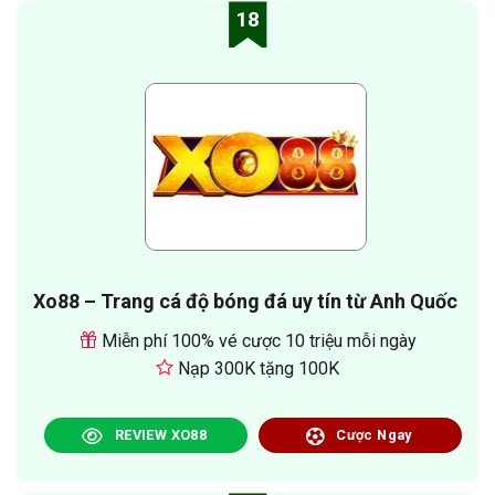
18
Xo88 – Trang cá độ bóng đá uy tín từ Anh Quốc
Miễn phí 100% vé cược 10 triệu mỗi ngày
Nạp 300K tặng 100K
REVIEW XO88
Cược Ngay