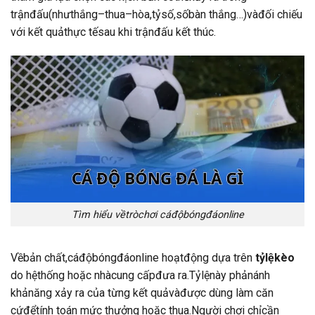
trậnđấu(nhưthắng–thua–hòa,tỷsố,sốbàn thắng…)vàđối chiếu
với kết quảthực tếsau khi trậnđấu kết thúc.
Tìm hiểu vềtròchơi cáđộbóngđáonline
Vềbản chất,cáđộbóngđáonline hoạtđộng dựa trên
tỷlệkèo
do hệthống hoặc nhàcung cấpđưa ra.Tỷlệnày phảnánh
khảnăng xảy ra của từng kết quảvàđược dùng làm căn
cứđểtính toán mức thưởng hoặc thua.Người chơi chỉcần