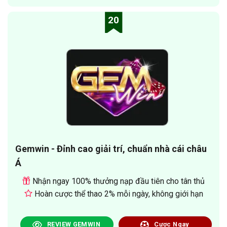
20
Gemwin - Đỉnh cao giải trí, chuẩn nhà cái châu
Á
Nhận ngay 100% thưởng nạp đầu tiên cho tân thủ
Hoàn cược thể thao 2% mỗi ngày, không giới hạn
REVIEW GEMWIN
Cược Ngay