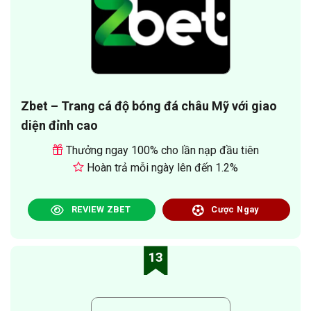
Zbet – Trang cá độ bóng đá châu Mỹ với giao
diện đỉnh cao
Thưởng ngay 100% cho lần nạp đầu tiên
Hoàn trả mỗi ngày lên đến 1.2%
REVIEW ZBET
Cược Ngay
13