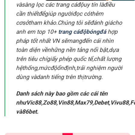
vàsàng lọc các trang cáđộuy tín làđiều
cần thiếtđểgiúp ngườiđọc cóthêm
cơsởtham khảo.Chúng tôi sẽđánh giácho
anh em top 10+
trang cáđộbóngđá
hợp
pháp tốt nhất VN sẽmangđến cái nhìn
toàn diện vềnhững nền tảng nổi bật,dựa
trên tiêu chígiấy phép quốc tế,chất lượng
hệthống,mứcđộổnđịnh,trải nghiệm người
dùng vàdanh tiếng trên thịtrường.
Danh sách này bao gồm các cái tên
nhưVic88,Zo88,Vin88,Max79,Debet,Vivu88,
và86bet.