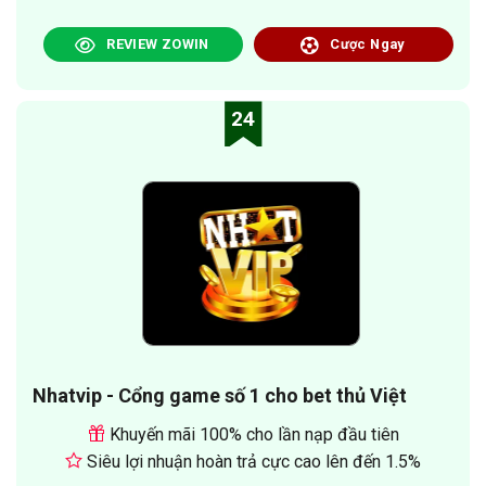
REVIEW ZOWIN
Cược Ngay
24
Nhatvip - Cổng game số 1 cho bet thủ Việt
Khuyến mãi 100% cho lần nạp đầu tiên
Siêu lợi nhuận hoàn trả cực cao lên đến 1.5%