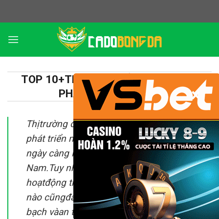
Skip
to
content
TOP 10+TRANG CÁĐỘBÓNGĐÁHỢP
×
PHÁP TỐT NHẤT VN
Thịtrường cácược bóngđátrực tuyếnđang
phát triển mạnh mẽcùng với sựquan tâm
ngày càng lớn của người dùng tại Việt
Nam.Tuy nhiên,giữa hàng loạt website
hoạtđộng tràn lan,không phải nền tảng
nào cũngđảm bảo yếu tốhợp pháp,minh
bạch vàan toàn.Chính vìvậy,việc tổng hợp