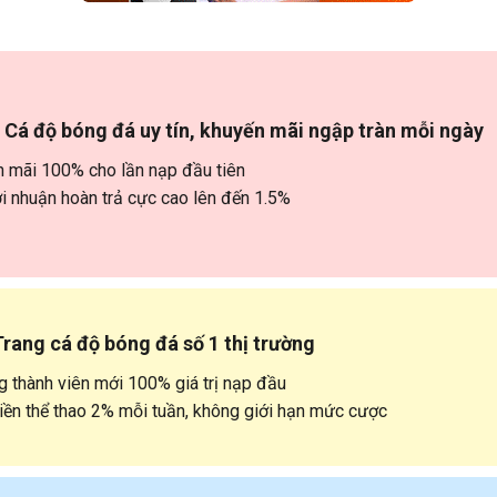
 Cá độ bóng đá uy tín, khuyến mãi ngập tràn mỗi ngày
 mãi 100% cho lần nạp đầu tiên
i nhuận hoàn trả cực cao lên đến 1.5%
Trang cá độ bóng đá số 1 thị trường
 thành viên mới 100% giá trị nạp đầu
iền thể thao 2% mỗi tuần, không giới hạn mức cược