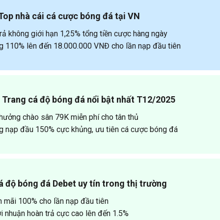
 Top nhà cái cá cược bóng đá tại VN
rả không giới hạn 1,25% tổng tiền cược hàng ngày
 110% lên đến 18.000.000 VNĐ cho lần nạp đầu tiên
 Trang cá độ bóng đá nổi bật nhất T12/2025
hưởng chào sân 79K miễn phí cho tân thủ
 nạp đầu 150% cực khủng, ưu tiên cá cược bóng đá
á độ bóng đá Debet uy tín trong thị trường
 mãi 100% cho lần nạp đầu tiên
i nhuận hoàn trả cực cao lên đến 1.5%