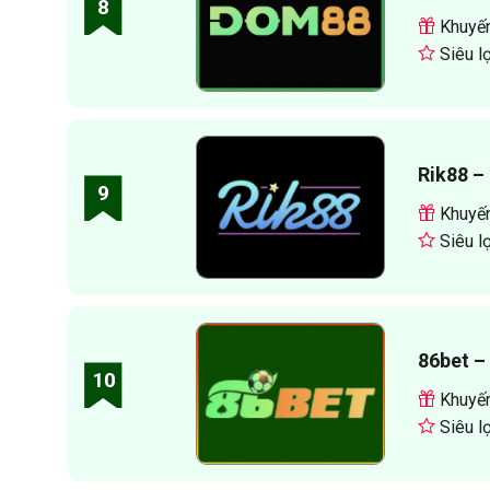
8
Khuyến
Siêu lợ
Rik88 –
9
Khuyến
Siêu lợ
86bet –
10
Khuyến
Siêu lợ