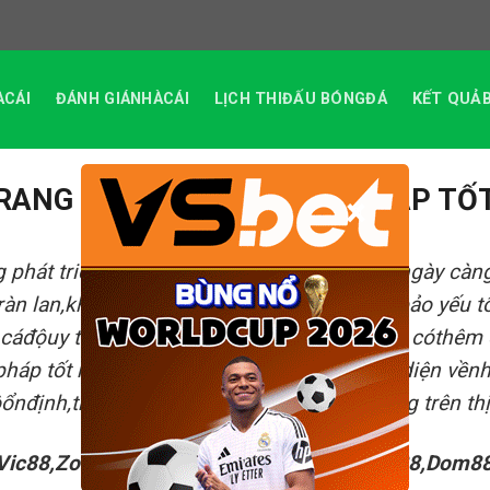
ÀCÁI
ĐÁNH GIÁNHÀCÁI
LỊCH THIĐẤU BÓNGĐÁ
KẾT QUẢ
TRANG CÁĐỘBÓNGĐÁHỢP PHÁP TỐT
×
 phát triển mạnh mẽcùng với sựquan tâm ngày càng 
tràn lan,không phải nền tảng nào cũngđảm bảo yếu 
ng cáđộuy tín làđiều cần thiếtđểgiúp ngườiđọc cóth
pháp tốt nhất VN sẽmangđến cái nhìn toàn diện vềnhữ
nđịnh,trải nghiệm người dùng vàdanh tiếng trên thị
ưVic88,Zo88,Vin88,Max79,Debet,Vivu88,Fo88,Dom88