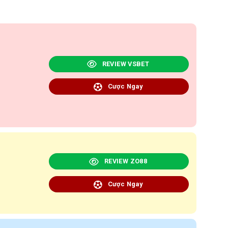
REVIEW VSBET
Cược Ngay
REVIEW ZO88
Cược Ngay