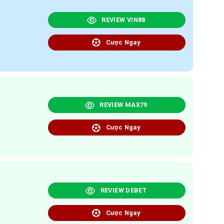
REVIEW VIN88
Cược Ngay
REVIEW MAX79
Cược Ngay
REVIEW DEBET
Cược Ngay