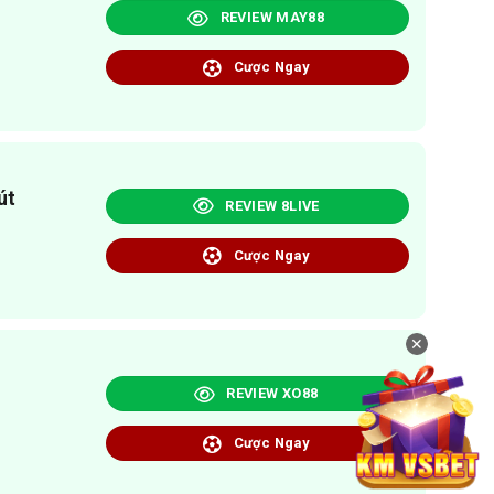
REVIEW MAY88
Cược Ngay
út
REVIEW 8LIVE
Cược Ngay
✕
REVIEW XO88
Cược Ngay