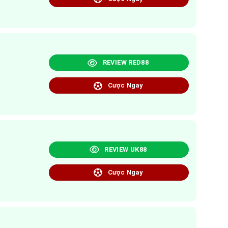
REVIEW RED88
Cược Ngay
REVIEW UK88
Cược Ngay