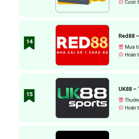
Cược t
Red88 –
14
Mưa ti
Hoàn t
UK88 – 
15
Thưởng
Hoàn t