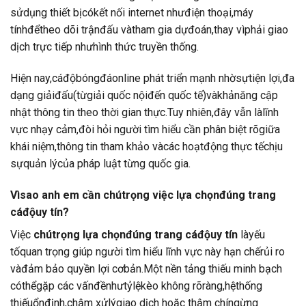
sửdụng thiết bịcókết nối internet nhưđiện thoại,máy
tínhđểtheo dõi trậnđấu vàtham gia dựđoán,thay vìphải giao
dịch trực tiếp nhưhình thức truyền thống.
Hiện nay,cáđộbóngđáonline phát triển mạnh nhờsựtiện lợi,đa
dạng giảiđấu(từgiải quốc nộiđến quốc tế)vàkhảnăng cập
nhật thông tin theo thời gian thực.Tuy nhiên,đây vẫn làlĩnh
vực nhạy cảm,đòi hỏi người tìm hiểu cần phân biệt rõgiữa
khái niệm,thông tin tham khảo vàcác hoạtđộng thực tếchịu
sựquản lýcủa pháp luật từng quốc gia.
Vìsao anh em cần chútrọng việc lựa chọnđúng trang
cáđộuy tín?
Việc
chútrọng lựa chọnđúng trang cáđộuy tín
làyếu
tốquan trọng giúp người tìm hiểu lĩnh vực này hạn chếrủi ro
vàđảm bảo quyền lợi cơbản.Một nền tảng thiếu minh bạch
cóthểgặp các vấnđềnhưtỷlệkèo không rõràng,hệthống
thiếuổnđịnh,chậm xửlýgiao dịch hoặc thậm chíngừng