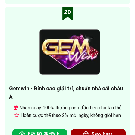
20
Gemwin - Đỉnh cao giải trí, chuẩn nhà cái châu
Á
Nhận ngay 100% thưởng nạp đầu tiên cho tân thủ
Hoàn cược thể thao 2% mỗi ngày, không giới hạn
REVIEW GEMWIN
Cược Ngay