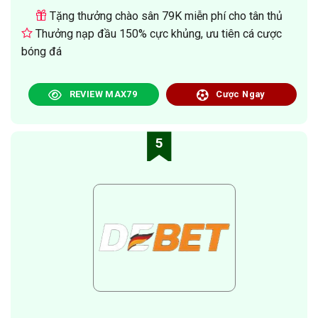
Tặng thưởng chào sân 79K miễn phí cho tân thủ
Thưởng nạp đầu 150% cực khủng, ưu tiên cá cược
bóng đá
REVIEW MAX79
Cược Ngay
5