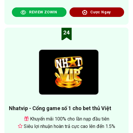
REVIEW ZOWIN
Cược Ngay
24
Nhatvip - Cổng game số 1 cho bet thủ Việt
Khuyến mãi 100% cho lần nạp đầu tiên
Siêu lợi nhuận hoàn trả cực cao lên đến 1.5%