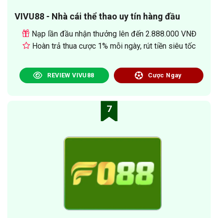
VIVU88 - Nhà cái thể thao uy tín hàng đầu
Nạp lần đầu nhận thưởng lên đến 2.888.000 VNĐ
Hoàn trả thua cược 1% mỗi ngày, rút tiền siêu tốc
REVIEW VIVU88
Cược Ngay
7