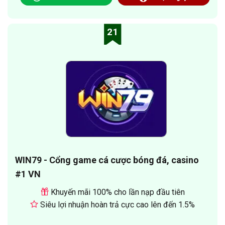
21
WIN79 - Cổng game cá cược bóng đá, casino
#1 VN
Khuyến mãi 100% cho lần nạp đầu tiên
Siêu lợi nhuận hoàn trả cực cao lên đến 1.5%