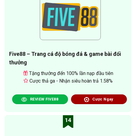
Five88 – Trang cá độ bóng đá & game bài đổi
thưởng
Tặng thưởng đến 100% lần nạp đầu tiên
Cược thả ga - Nhận siêu hoàn trả 1.58%
REVIEW FIVE88
Cược Ngay
14