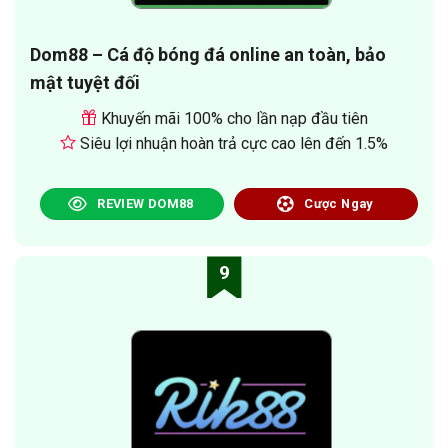
Dom88 – Cá độ bóng đá online an toàn, bảo
mật tuyệt đối
Khuyến mãi 100% cho lần nạp đầu tiên
Siêu lợi nhuận hoàn trả cực cao lên đến 1.5%
REVIEW DOM88
Cược Ngay
9