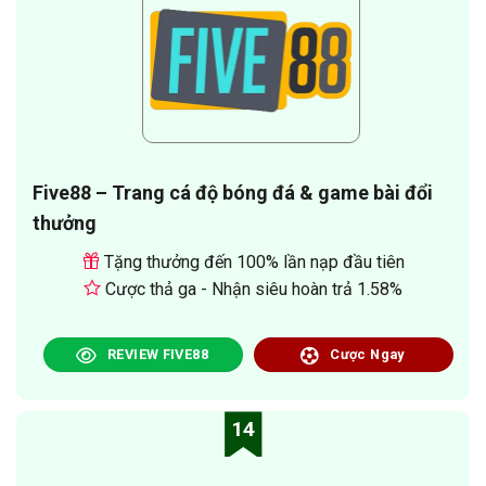
Five88 – Trang cá độ bóng đá & game bài đổi
thưởng
Tặng thưởng đến 100% lần nạp đầu tiên
Cược thả ga - Nhận siêu hoàn trả 1.58%
REVIEW FIVE88
Cược Ngay
14