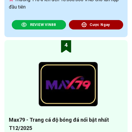
đầu tiên
REVIEW VIN88
Cược Ngay
4
Max79 - Trang cá độ bóng đá nổi bật nhất
T12/2025