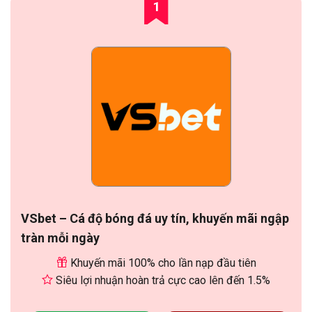
1
VSbet – Cá độ bóng đá uy tín, khuyến mãi ngập
tràn mỗi ngày
Khuyến mãi 100% cho lần nạp đầu tiên
Siêu lợi nhuận hoàn trả cực cao lên đến 1.5%