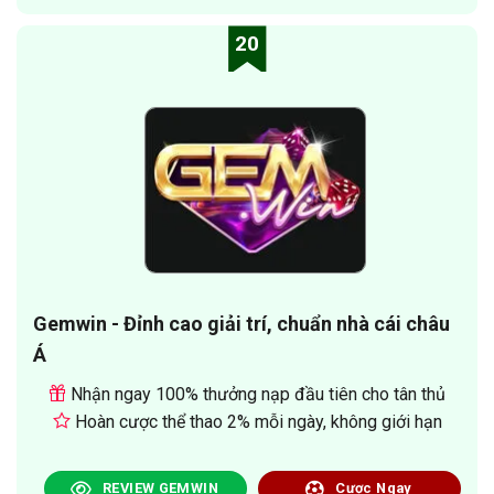
20
Gemwin - Đỉnh cao giải trí, chuẩn nhà cái châu
Á
Nhận ngay 100% thưởng nạp đầu tiên cho tân thủ
Hoàn cược thể thao 2% mỗi ngày, không giới hạn
REVIEW GEMWIN
Cược Ngay