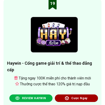
19
Haywin - Cổng game giải trí & thể thao đẳng
cấp
Tặng ngay 100K miễn phí cho thành viên mới
Thưởng cược thể thao 120% giá trị nạp đầu
REVIEW HAYWIN
Cược Ngay