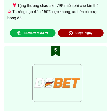
Tặng thưởng chào sân 79K miễn phí cho tân thủ
Thưởng nạp đầu 150% cực khủng, ưu tiên cá cược
bóng đá
REVIEW MAX79
Cược Ngay
5