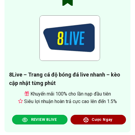
8Live – Trang cá độ bóng đá live nhanh – kèo
cập nhật từng phút
Khuyến mãi 100% cho lần nạp đầu tiên
Siêu lợi nhuận hoàn trả cực cao lên đến 1.5%
REVIEW 8LIVE
Cược Ngay