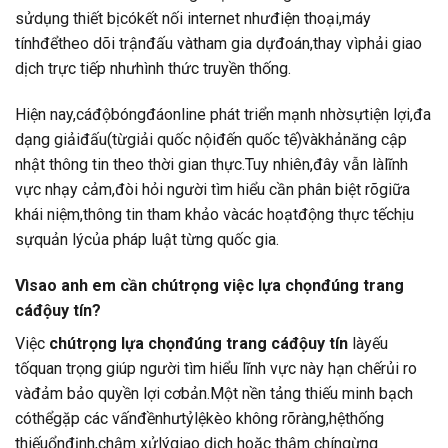
sửdụng thiết bịcókết nối internet nhưđiện thoại,máy
tínhđểtheo dõi trậnđấu vàtham gia dựđoán,thay vìphải giao
dịch trực tiếp nhưhình thức truyền thống.
Hiện nay,cáđộbóngđáonline phát triển mạnh nhờsựtiện lợi,đa
dạng giảiđấu(từgiải quốc nộiđến quốc tế)vàkhảnăng cập
nhật thông tin theo thời gian thực.Tuy nhiên,đây vẫn làlĩnh
vực nhạy cảm,đòi hỏi người tìm hiểu cần phân biệt rõgiữa
khái niệm,thông tin tham khảo vàcác hoạtđộng thực tếchịu
sựquản lýcủa pháp luật từng quốc gia.
Vìsao anh em cần chútrọng việc lựa chọnđúng trang
cáđộuy tín?
Việc
chútrọng lựa chọnđúng trang cáđộuy tín
làyếu
tốquan trọng giúp người tìm hiểu lĩnh vực này hạn chếrủi ro
vàđảm bảo quyền lợi cơbản.Một nền tảng thiếu minh bạch
cóthểgặp các vấnđềnhưtỷlệkèo không rõràng,hệthống
thiếuổnđịnh,chậm xửlýgiao dịch hoặc thậm chíngừng