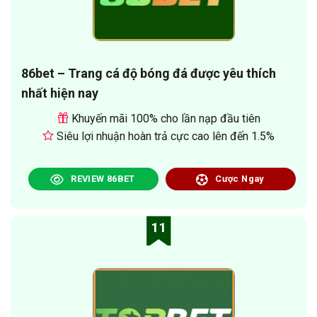
86bet – Trang cá độ bóng đá được yêu thích
nhất hiện nay
Khuyến mãi 100% cho lần nạp đầu tiên
Siêu lợi nhuận hoàn trả cực cao lên đến 1.5%
REVIEW 86BET
Cược Ngay
11