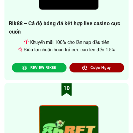
Rik88 – Cá độ bóng đá kết hợp live casino cực
cuốn
Khuyến mãi 100% cho lần nạp đầu tiên
Siêu lợi nhuận hoàn trả cực cao lên đến 1.5%
REVIEW RIK88
Cược Ngay
10