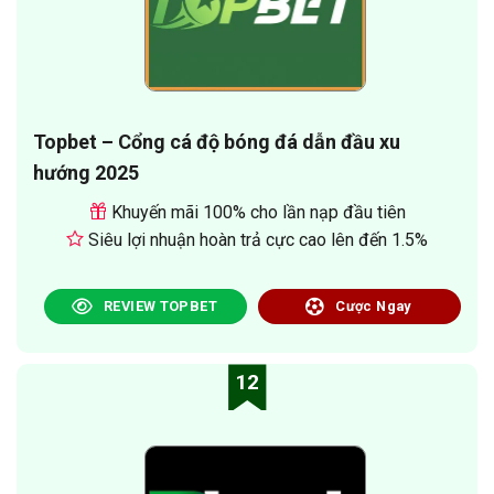
Topbet – Cổng cá độ bóng đá dẫn đầu xu
hướng 2025
Khuyến mãi 100% cho lần nạp đầu tiên
Siêu lợi nhuận hoàn trả cực cao lên đến 1.5%
REVIEW TOPBET
Cược Ngay
12