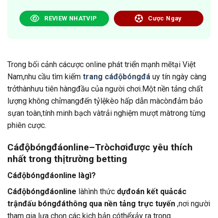
REVIEW NHATVIP
Cược Ngay
Trong bối cảnh cácược online phát triển mạnh mẽtại Việt
Nam,nhu cầu tìm kiếm
trang cáđộbóngđá
uy tín ngày càng
trởthànhưu tiên hàngđầu của người chơi.Một nền tảng chất
lượng không chỉmangđến tỷlệkèo hấp dẫn màcònđảm bảo
sựan toàn,tính minh bạch vàtrải nghiệm mượt màtrong từng
phiên cược.
Cáđộbóngđáonline–Tròchơiđược yêu thích
nhất trong thịtrường betting
Cáđộbóngđáonline làgì?
Cáđộbóngđáonline
làhình thức
dựđoán kết quảcác
trậnđấu bóngđáthông qua nền tảng trực tuyến
,nơi người
tham gia lựa chọn các kịch bản cóthểxảy ra trong