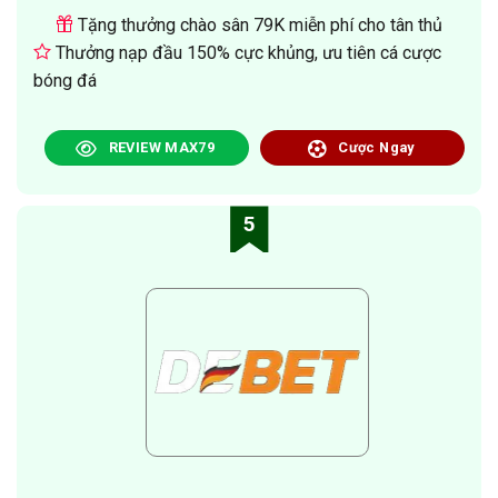
Tặng thưởng chào sân 79K miễn phí cho tân thủ
Thưởng nạp đầu 150% cực khủng, ưu tiên cá cược
bóng đá
REVIEW MAX79
Cược Ngay
5