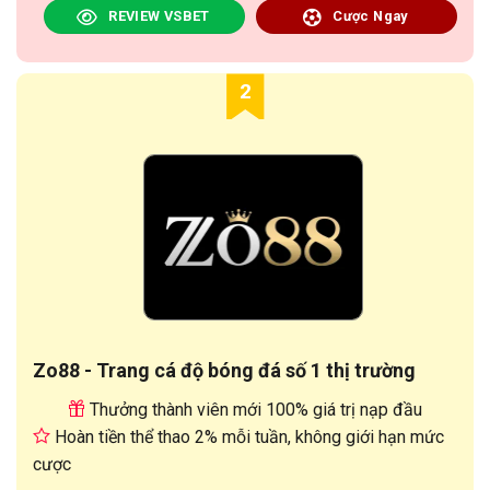
REVIEW VSBET
Cược Ngay
2
Zo88 - Trang cá độ bóng đá số 1 thị trường
Thưởng thành viên mới 100% giá trị nạp đầu
Hoàn tiền thể thao 2% mỗi tuần, không giới hạn mức
cược