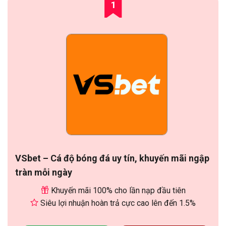
1
VSbet – Cá độ bóng đá uy tín, khuyến mãi ngập
tràn mỗi ngày
Khuyến mãi 100% cho lần nạp đầu tiên
Siêu lợi nhuận hoàn trả cực cao lên đến 1.5%