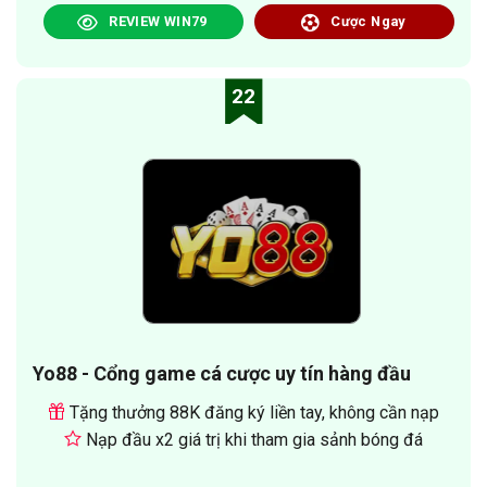
REVIEW WIN79
Cược Ngay
22
Yo88 - Cổng game cá cược uy tín hàng đầu
Tặng thưởng 88K đăng ký liền tay, không cần nạp
Nạp đầu x2 giá trị khi tham gia sảnh bóng đá