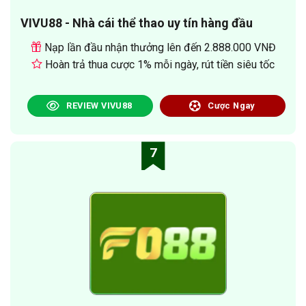
VIVU88 - Nhà cái thể thao uy tín hàng đầu
Nạp lần đầu nhận thưởng lên đến 2.888.000 VNĐ
Hoàn trả thua cược 1% mỗi ngày, rút tiền siêu tốc
REVIEW VIVU88
Cược Ngay
7