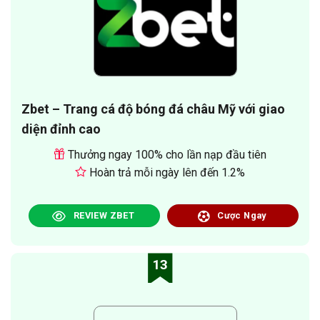
Zbet – Trang cá độ bóng đá châu Mỹ với giao
diện đỉnh cao
Thưởng ngay 100% cho lần nạp đầu tiên
Hoàn trả mỗi ngày lên đến 1.2%
REVIEW ZBET
Cược Ngay
13