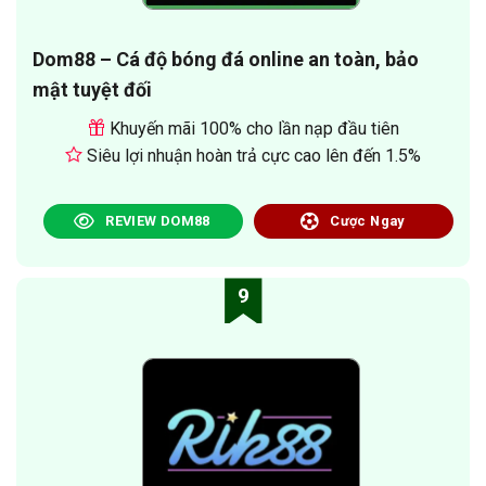
Dom88 – Cá độ bóng đá online an toàn, bảo
mật tuyệt đối
Khuyến mãi 100% cho lần nạp đầu tiên
Siêu lợi nhuận hoàn trả cực cao lên đến 1.5%
REVIEW DOM88
Cược Ngay
9