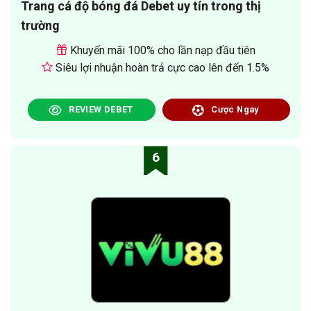
Trang cá độ bóng đá Debet uy tín trong thị
trường
Khuyến mãi 100% cho lần nạp đầu tiên
Siêu lợi nhuận hoàn trả cực cao lên đến 1.5%
REVIEW DEBET
Cược Ngay
6