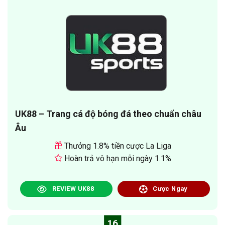
UK88 – Trang cá độ bóng đá theo chuẩn châu
Âu
Thưởng 1.8% tiền cược La Liga
Hoàn trả vô hạn mỗi ngày 1.1%
REVIEW UK88
Cược Ngay
16