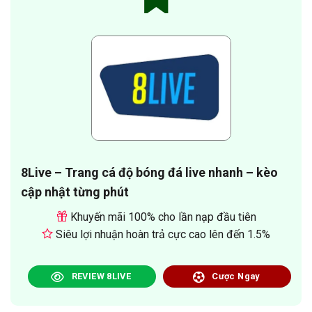
8Live – Trang cá độ bóng đá live nhanh – kèo
cập nhật từng phút
Khuyến mãi 100% cho lần nạp đầu tiên
Siêu lợi nhuận hoàn trả cực cao lên đến 1.5%
REVIEW 8LIVE
Cược Ngay