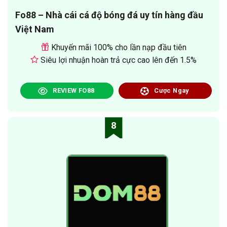
Fo88 – Nhà cái cá độ bóng đá uy tín hàng đầu
Việt Nam
Khuyến mãi 100% cho lần nạp đầu tiên
Siêu lợi nhuận hoàn trả cực cao lên đến 1.5%
REVIEW FO88
Cược Ngay
8