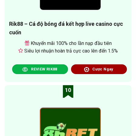
Rik88 – Cá độ bóng đá kết hợp live casino cực
cuốn
Khuyến mãi 100% cho lần nạp đầu tiên
Siêu lợi nhuận hoàn trả cực cao lên đến 1.5%
REVIEW RIK88
Cược Ngay
10