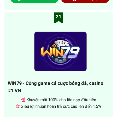
21
WIN79 - Cổng game cá cược bóng đá, casino
#1 VN
Khuyến mãi 100% cho lần nạp đầu tiên
Siêu lợi nhuận hoàn trả cực cao lên đến 1.5%