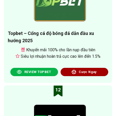
Topbet – Cổng cá độ bóng đá dẫn đầu xu
hướng 2025
Khuyến mãi 100% cho lần nạp đầu tiên
Siêu lợi nhuận hoàn trả cực cao lên đến 1.5%
REVIEW TOPBET
Cược Ngay
12