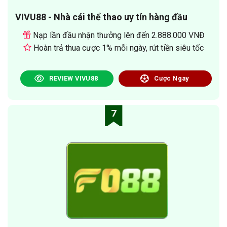
VIVU88 - Nhà cái thể thao uy tín hàng đầu
Nạp lần đầu nhận thưởng lên đến 2.888.000 VNĐ
Hoàn trả thua cược 1% mỗi ngày, rút tiền siêu tốc
REVIEW VIVU88
Cược Ngay
7