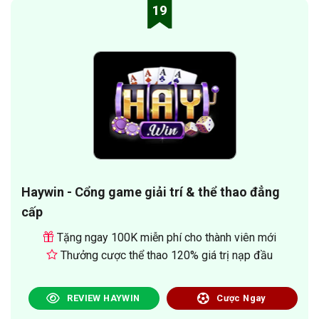
19
Haywin - Cổng game giải trí & thể thao đẳng
cấp
Tặng ngay 100K miễn phí cho thành viên mới
Thưởng cược thể thao 120% giá trị nạp đầu
REVIEW HAYWIN
Cược Ngay