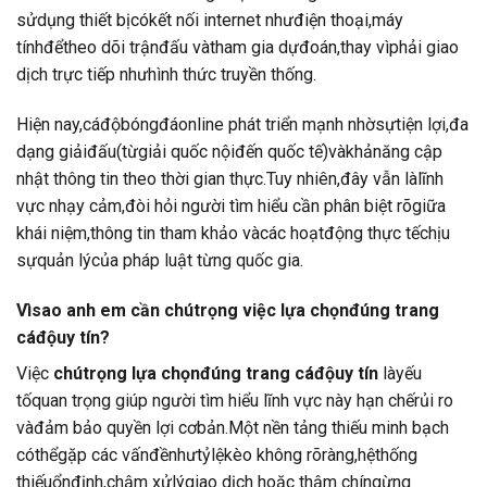
sửdụng thiết bịcókết nối internet nhưđiện thoại,máy
tínhđểtheo dõi trậnđấu vàtham gia dựđoán,thay vìphải giao
dịch trực tiếp nhưhình thức truyền thống.
Hiện nay,cáđộbóngđáonline phát triển mạnh nhờsựtiện lợi,đa
dạng giảiđấu(từgiải quốc nộiđến quốc tế)vàkhảnăng cập
nhật thông tin theo thời gian thực.Tuy nhiên,đây vẫn làlĩnh
vực nhạy cảm,đòi hỏi người tìm hiểu cần phân biệt rõgiữa
khái niệm,thông tin tham khảo vàcác hoạtđộng thực tếchịu
sựquản lýcủa pháp luật từng quốc gia.
Vìsao anh em cần chútrọng việc lựa chọnđúng trang
cáđộuy tín?
Việc
chútrọng lựa chọnđúng trang cáđộuy tín
làyếu
tốquan trọng giúp người tìm hiểu lĩnh vực này hạn chếrủi ro
vàđảm bảo quyền lợi cơbản.Một nền tảng thiếu minh bạch
cóthểgặp các vấnđềnhưtỷlệkèo không rõràng,hệthống
thiếuổnđịnh,chậm xửlýgiao dịch hoặc thậm chíngừng