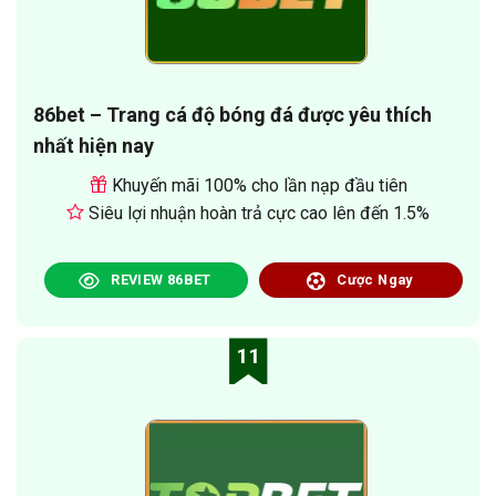
86bet – Trang cá độ bóng đá được yêu thích
nhất hiện nay
Khuyến mãi 100% cho lần nạp đầu tiên
Siêu lợi nhuận hoàn trả cực cao lên đến 1.5%
REVIEW 86BET
Cược Ngay
11