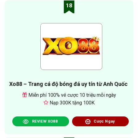
18
Xo88 – Trang cá độ bóng đá uy tín từ Anh Quốc
Miễn phí 100% vé cược 10 triệu mỗi ngày
Nạp 300K tặng 100K
REVIEW XO88
Cược Ngay