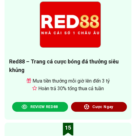
Red88 – Trang cá cược bóng đá thưởng siêu
khủng
Mưa tiền thưởng mỗi giờ lên đến 3 tỷ
Hoàn trả 30% tổng thua cả tuần
REVIEW RED88
Cược Ngay
15