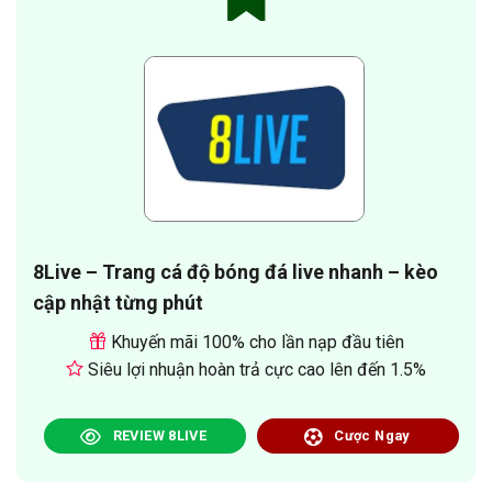
8Live – Trang cá độ bóng đá live nhanh – kèo
cập nhật từng phút
Khuyến mãi 100% cho lần nạp đầu tiên
Siêu lợi nhuận hoàn trả cực cao lên đến 1.5%
REVIEW 8LIVE
Cược Ngay