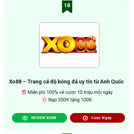
18
Xo88 – Trang cá độ bóng đá uy tín từ Anh Quốc
Miễn phí 100% vé cược 10 triệu mỗi ngày
Nạp 300K tặng 100K
REVIEW XO88
Cược Ngay