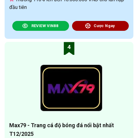
đầu tiên
REVIEW VIN88
Cược Ngay
4
Max79 - Trang cá độ bóng đá nổi bật nhất
T12/2025