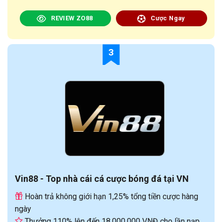
REVIEW ZO88
Cược Ngay
3
Vin88 - Top nhà cái cá cược bóng đá tại VN
Hoàn trả không giới hạn 1,25% tổng tiền cược hàng
ngày
Thưởng 110% lên đến 18.000.000 VNĐ cho lần nạp