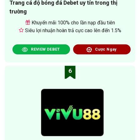
Trang cá độ bóng đá Debet uy tín trong thị
trường
Khuyến mãi 100% cho lần nạp đầu tiên
Siêu lợi nhuận hoàn trả cực cao lên đến 1.5%
REVIEW DEBET
Cược Ngay
6