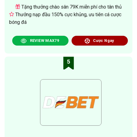
Tặng thưởng chào sân 79K miễn phí cho tân thủ
Thưởng nạp đầu 150% cực khủng, ưu tiên cá cược
bóng đá
REVIEW MAX79
Cược Ngay
5