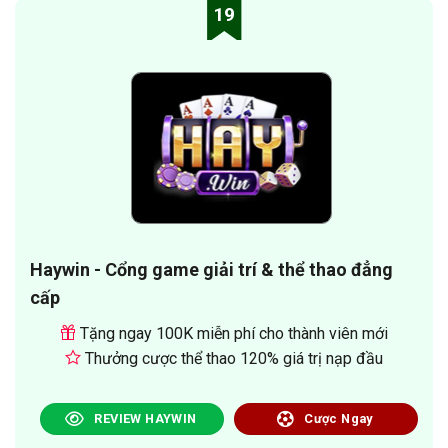
19
Haywin - Cổng game giải trí & thể thao đẳng
cấp
Tặng ngay 100K miễn phí cho thành viên mới
Thưởng cược thể thao 120% giá trị nạp đầu
REVIEW HAYWIN
Cược Ngay