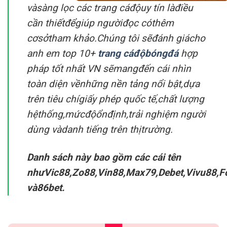
vàsàng lọc các trang cáđộuy tín làđiều
cần thiếtđểgiúp ngườiđọc cóthêm
cơsởtham khảo.Chúng tôi sẽđánh giácho
anh em top 10+
trang cáđộbóngđá
hợp
pháp tốt nhất VN sẽmangđến cái nhìn
toàn diện vềnhững nền tảng nổi bật,dựa
trên tiêu chígiấy phép quốc tế,chất lượng
hệthống,mứcđộổnđịnh,trải nghiệm người
dùng vàdanh tiếng trên thịtrường.
Danh sách này bao gồm các cái tên
nhưVic88,Zo88,Vin88,Max79,Debet,Vivu88,
và86bet.