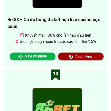
Rik88 – Cá độ bóng đá kết hợp live casino cực
cuốn
Khuyến mãi 100% cho lần nạp đầu tiên
Siêu lợi nhuận hoàn trả cực cao lên đến 1.5%
REVIEW RIK88
Cược Ngay
10