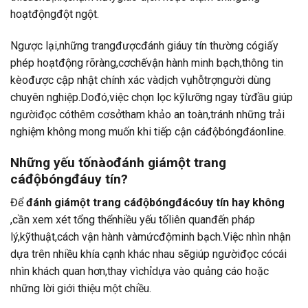
hoạtđộngđột ngột.
Ngược lại,những trangđượcđánh giáuy tín thường cógiấy
phép hoạtđộng rõràng,cơchếvận hành minh bạch,thông tin
kèođược cập nhật chính xác vàdịch vụhỗtrợngười dùng
chuyên nghiệp.Dođó,việc chọn lọc kỹlưỡng ngay từđầu giúp
ngườiđọc cóthêm cơsởtham khảo an toàn,tránh những trải
nghiệm không mong muốn khi tiếp cận cáđộbóngđáonline.
Những yếu tốnàođánh giámột trang
cáđộbóngđáuy tín?
Để
đánh giámột trang cáđộbóngđácóuy tín hay không
,cần xem xét tổng thểnhiều yếu tốliên quanđến pháp
lý,kỹthuật,cách vận hành vàmứcđộminh bạch.Việc nhìn nhận
dựa trên nhiều khía cạnh khác nhau sẽgiúp ngườiđọc cócái
nhìn khách quan hơn,thay vìchỉdựa vào quảng cáo hoặc
những lời giới thiệu một chiều.