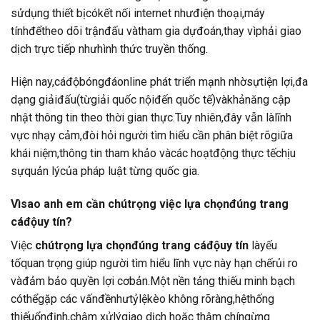
sửdụng thiết bịcókết nối internet nhưđiện thoại,máy
tínhđểtheo dõi trậnđấu vàtham gia dựđoán,thay vìphải giao
dịch trực tiếp nhưhình thức truyền thống.
Hiện nay,cáđộbóngđáonline phát triển mạnh nhờsựtiện lợi,đa
dạng giảiđấu(từgiải quốc nộiđến quốc tế)vàkhảnăng cập
nhật thông tin theo thời gian thực.Tuy nhiên,đây vẫn làlĩnh
vực nhạy cảm,đòi hỏi người tìm hiểu cần phân biệt rõgiữa
khái niệm,thông tin tham khảo vàcác hoạtđộng thực tếchịu
sựquản lýcủa pháp luật từng quốc gia.
Vìsao anh em cần chútrọng việc lựa chọnđúng trang
cáđộuy tín?
Việc
chútrọng lựa chọnđúng trang cáđộuy tín
làyếu
tốquan trọng giúp người tìm hiểu lĩnh vực này hạn chếrủi ro
vàđảm bảo quyền lợi cơbản.Một nền tảng thiếu minh bạch
cóthểgặp các vấnđềnhưtỷlệkèo không rõràng,hệthống
thiếuổnđịnh,chậm xửlýgiao dịch hoặc thậm chíngừng