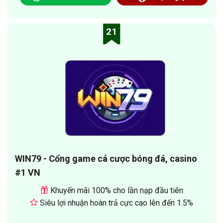
21
WIN79 - Cổng game cá cược bóng đá, casino
#1 VN
Khuyến mãi 100% cho lần nạp đầu tiên
Siêu lợi nhuận hoàn trả cực cao lên đến 1.5%