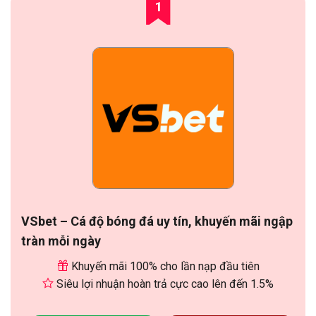
1
VSbet – Cá độ bóng đá uy tín, khuyến mãi ngập
tràn mỗi ngày
Khuyến mãi 100% cho lần nạp đầu tiên
Siêu lợi nhuận hoàn trả cực cao lên đến 1.5%