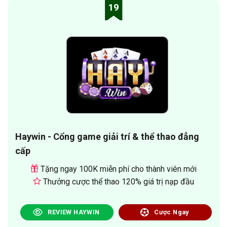
19
Haywin - Cổng game giải trí & thể thao đẳng
cấp
Tặng ngay 100K miễn phí cho thành viên mới
Thưởng cược thể thao 120% giá trị nạp đầu
REVIEW HAYWIN
Cược Ngay