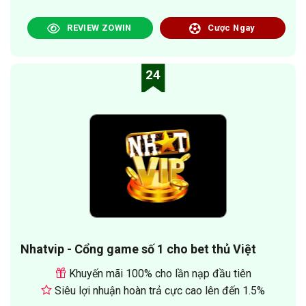
REVIEW ZOWIN
Cược Ngay
24
Nhatvip - Cổng game số 1 cho bet thủ Việt
Khuyến mãi 100% cho lần nạp đầu tiên
Siêu lợi nhuận hoàn trả cực cao lên đến 1.5%