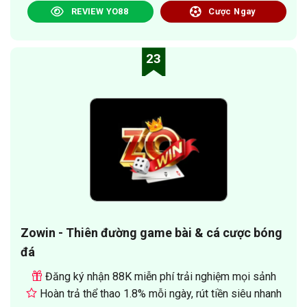
REVIEW YO88
Cược Ngay
23
Zowin - Thiên đường game bài & cá cược bóng
đá
Đăng ký nhận 88K miễn phí trải nghiệm mọi sảnh
Hoàn trả thể thao 1.8% mỗi ngày, rút tiền siêu nhanh