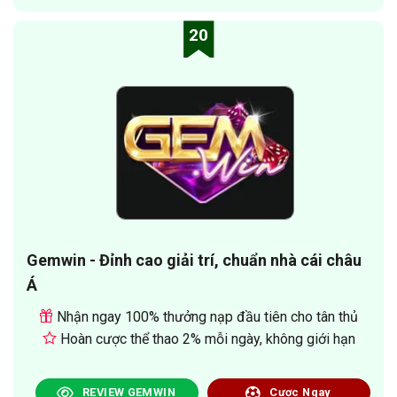
20
Gemwin - Đỉnh cao giải trí, chuẩn nhà cái châu
Á
Nhận ngay 100% thưởng nạp đầu tiên cho tân thủ
Hoàn cược thể thao 2% mỗi ngày, không giới hạn
REVIEW GEMWIN
Cược Ngay