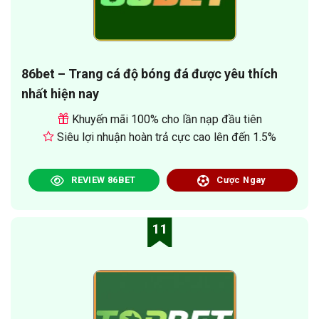
86bet – Trang cá độ bóng đá được yêu thích
nhất hiện nay
Khuyến mãi 100% cho lần nạp đầu tiên
Siêu lợi nhuận hoàn trả cực cao lên đến 1.5%
REVIEW 86BET
Cược Ngay
11