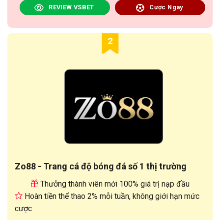
REVIEW VSBET
Cược Ngay
2
Zo88 - Trang cá độ bóng đá số 1 thị trường
Thưởng thành viên mới 100% giá trị nạp đầu
Hoàn tiền thể thao 2% mỗi tuần, không giới hạn mức
cược