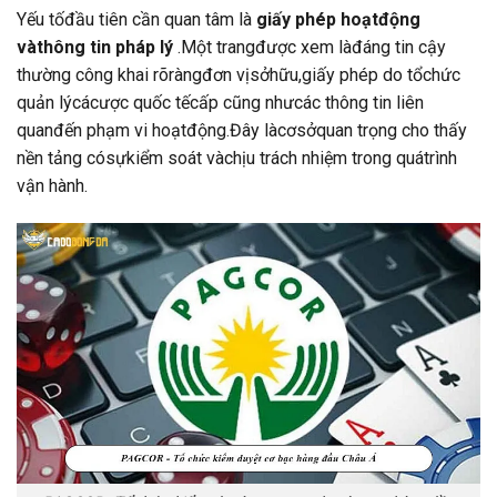
Yếu tốđầu tiên cần quan tâm là
giấy phép hoạtđộng
vàthông tin pháp lý
.Một trangđược xem làđáng tin cậy
thường công khai rõràngđơn vịsởhữu,giấy phép do tổchức
quản lýcácược quốc tếcấp cũng nhưcác thông tin liên
quanđến phạm vi hoạtđộng.Đây làcơsởquan trọng cho thấy
nền tảng cósựkiểm soát vàchịu trách nhiệm trong quátrình
vận hành.