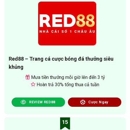
Red88 – Trang cá cược bóng đá thưởng siêu
khủng
Mưa tiền thưởng mỗi giờ lên đến 3 tỷ
Hoàn trả 30% tổng thua cả tuần
REVIEW RED88
Cược Ngay
15