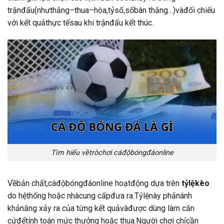
trậnđấu(nhưthắng–thua–hòa,tỷsố,sốbàn thắng…)vàđối chiếu
với kết quảthực tếsau khi trậnđấu kết thúc.
Tìm hiểu vềtròchơi cáđộbóngđáonline
Vềbản chất,cáđộbóngđáonline hoạtđộng dựa trên
tỷlệkèo
do hệthống hoặc nhàcung cấpđưa ra.Tỷlệnày phảnánh
khảnăng xảy ra của từng kết quảvàđược dùng làm căn
cứđểtính toán mức thưởng hoặc thua.Người chơi chỉcần