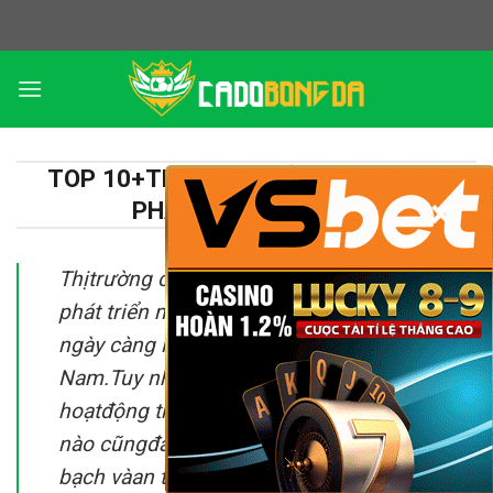
Skip
to
content
TOP 10+TRANG CÁĐỘBÓNGĐÁHỢP
×
PHÁP TỐT NHẤT VN
Thịtrường cácược bóngđátrực tuyếnđang
phát triển mạnh mẽcùng với sựquan tâm
ngày càng lớn của người dùng tại Việt
Nam.Tuy nhiên,giữa hàng loạt website
hoạtđộng tràn lan,không phải nền tảng
nào cũngđảm bảo yếu tốhợp pháp,minh
bạch vàan toàn.Chính vìvậy,việc tổng hợp