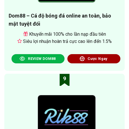
Dom88 – Cá độ bóng đá online an toàn, bảo
mật tuyệt đối
Khuyến mãi 100% cho lần nạp đầu tiên
Siêu lợi nhuận hoàn trả cực cao lên đến 1.5%
REVIEW DOM88
Cược Ngay
9