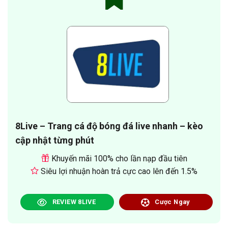
8Live – Trang cá độ bóng đá live nhanh – kèo
cập nhật từng phút
Khuyến mãi 100% cho lần nạp đầu tiên
Siêu lợi nhuận hoàn trả cực cao lên đến 1.5%
REVIEW 8LIVE
Cược Ngay