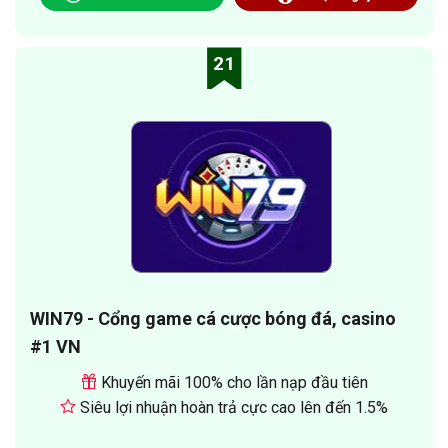
21
WIN79 - Cổng game cá cược bóng đá, casino
#1 VN
Khuyến mãi 100% cho lần nạp đầu tiên
Siêu lợi nhuận hoàn trả cực cao lên đến 1.5%