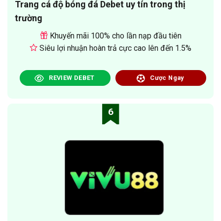
Trang cá độ bóng đá Debet uy tín trong thị
trường
Khuyến mãi 100% cho lần nạp đầu tiên
Siêu lợi nhuận hoàn trả cực cao lên đến 1.5%
REVIEW DEBET
Cược Ngay
6