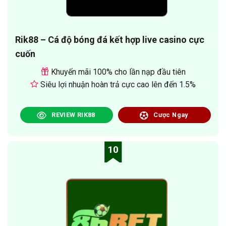
Rik88 – Cá độ bóng đá kết hợp live casino cực
cuốn
Khuyến mãi 100% cho lần nạp đầu tiên
Siêu lợi nhuận hoàn trả cực cao lên đến 1.5%
REVIEW RIK88
Cược Ngay
10