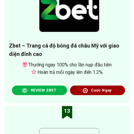
Zbet – Trang cá độ bóng đá châu Mỹ với giao
diện đỉnh cao
Thưởng ngay 100% cho lần nạp đầu tiên
Hoàn trả mỗi ngày lên đến 1.2%
REVIEW ZBET
Cược Ngay
13