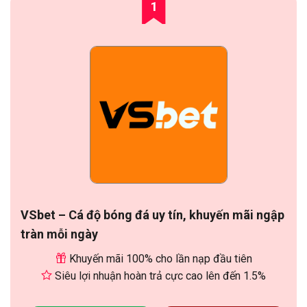
1
VSbet – Cá độ bóng đá uy tín, khuyến mãi ngập
tràn mỗi ngày
Khuyến mãi 100% cho lần nạp đầu tiên
Siêu lợi nhuận hoàn trả cực cao lên đến 1.5%