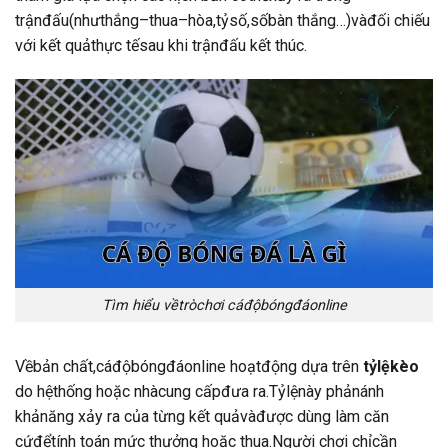
trậnđấu(nhưthắng–thua–hòa,tỷsố,sốbàn thắng…)vàđối chiếu
với kết quảthực tếsau khi trậnđấu kết thúc.
Tìm hiểu vềtròchơi cáđộbóngđáonline
Vềbản chất,cáđộbóngđáonline hoạtđộng dựa trên
tỷlệkèo
do hệthống hoặc nhàcung cấpđưa ra.Tỷlệnày phảnánh
khảnăng xảy ra của từng kết quảvàđược dùng làm căn
cứđểtính toán mức thưởng hoặc thua.Người chơi chỉcần