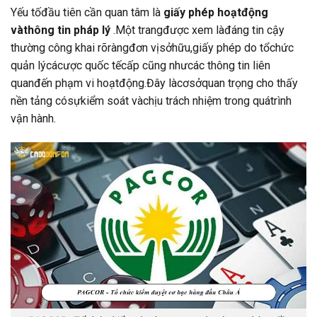
Yếu tốđầu tiên cần quan tâm là
giấy phép hoạtđộng
vàthông tin pháp lý
.Một trangđược xem làđáng tin cậy
thường công khai rõràngđơn vịsởhữu,giấy phép do tổchức
quản lýcácược quốc tếcấp cũng nhưcác thông tin liên
quanđến phạm vi hoạtđộng.Đây làcơsởquan trọng cho thấy
nền tảng cósựkiểm soát vàchịu trách nhiệm trong quátrình
vận hành.