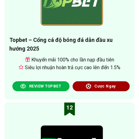
Topbet – Cổng cá độ bóng đá dẫn đầu xu
hướng 2025
Khuyến mãi 100% cho lần nạp đầu tiên
Siêu lợi nhuận hoàn trả cực cao lên đến 1.5%
REVIEW TOPBET
Cược Ngay
12