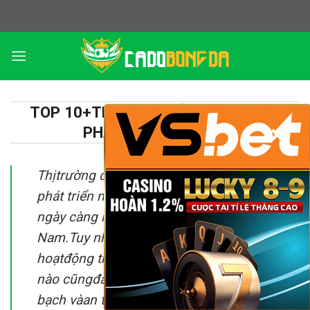
Skip
to
content
TOP 10+TRANG CÁĐỘBÓNGĐÁHỢP
×
PHÁP TỐT NHẤT VN
Thịtrường cácược bóngđátrực tuyếnđang
phát triển mạnh mẽcùng với sựquan tâm
ngày càng lớn của người dùng tại Việt
Nam.Tuy nhiên,giữa hàng loạt website
hoạtđộng tràn lan,không phải nền tảng
nào cũngđảm bảo yếu tốhợp pháp,minh
bạch vàan toàn.Chính vìvậy,việc tổng hợp