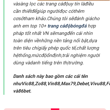
vàsàng lọc các trang cáđộuy tín làđiều
cần thiếtđểgiúp ngườiđọc cóthêm
cơsởtham khảo.Chúng tôi sẽđánh giácho
anh em top 10+
trang cáđộbóngđá
hợp
pháp tốt nhất VN sẽmangđến cái nhìn
toàn diện vềnhững nền tảng nổi bật,dựa
trên tiêu chígiấy phép quốc tế,chất lượng
hệthống,mứcđộổnđịnh,trải nghiệm người
dùng vàdanh tiếng trên thịtrường.
Danh sách này bao gồm các cái tên
nhưVic88,Zo88,Vin88,Max79,Debet,Vivu88,
và86bet.