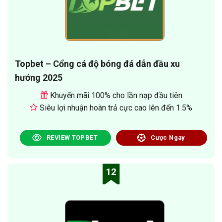
Topbet – Cổng cá độ bóng đá dẫn đầu xu
hướng 2025
Khuyến mãi 100% cho lần nạp đầu tiên
Siêu lợi nhuận hoàn trả cực cao lên đến 1.5%
REVIEW TOPBET
Cược Ngay
12