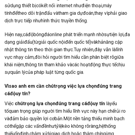
sửdụng thiết bịcókết nối internet nhưđiện thoại,máy
tínhđểtheo dõi trậnđấu vàtham gia dựđoán,thay vìphải giao
dịch trực tiếp nhưhình thức truyền thống.
Hiện nay,cáđộbóngđáonline phát triển mạnh nhờsựtiện lợi,đa
dạng giảiđấu(từgiải quốc nộiđến quốc tế)vàkhảnăng cập
nhật thông tin theo thời gian thực.Tuy nhiên,đây vẫn làlĩnh
vực nhạy cảm,đòi hỏi người tìm hiểu cần phân biệt rõgiữa
khái niệm,thông tin tham khảo vàcác hoạtđộng thực tếchịu
sựquản lýcủa pháp luật từng quốc gia.
Vìsao anh em cần chútrọng việc lựa chọnđúng trang
cáđộuy tín?
Việc
chútrọng lựa chọnđúng trang cáđộuy tín
làyếu
tốquan trọng giúp người tìm hiểu lĩnh vực này hạn chếrủi ro
vàđảm bảo quyền lợi cơbản.Một nền tảng thiếu minh bạch
cóthểgặp các vấnđềnhưtỷlệkèo không rõràng,hệthống
thiếuổnđịnh,chậm xửlýgiao dịch hoặc thậm chíngừng