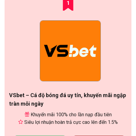
1
VSbet – Cá độ bóng đá uy tín, khuyến mãi ngập
tràn mỗi ngày
Khuyến mãi 100% cho lần nạp đầu tiên
Siêu lợi nhuận hoàn trả cực cao lên đến 1.5%