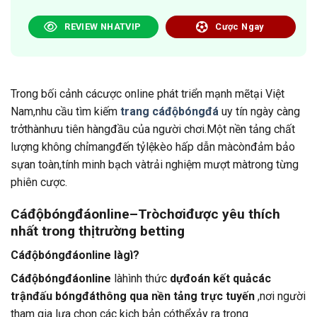
REVIEW NHATVIP
Cược Ngay
Trong bối cảnh cácược online phát triển mạnh mẽtại Việt
Nam,nhu cầu tìm kiếm
trang cáđộbóngđá
uy tín ngày càng
trởthànhưu tiên hàngđầu của người chơi.Một nền tảng chất
lượng không chỉmangđến tỷlệkèo hấp dẫn màcònđảm bảo
sựan toàn,tính minh bạch vàtrải nghiệm mượt màtrong từng
phiên cược.
Cáđộbóngđáonline–Tròchơiđược yêu thích
nhất trong thịtrường betting
Cáđộbóngđáonline làgì?
Cáđộbóngđáonline
làhình thức
dựđoán kết quảcác
trậnđấu bóngđáthông qua nền tảng trực tuyến
,nơi người
tham gia lựa chọn các kịch bản cóthểxảy ra trong