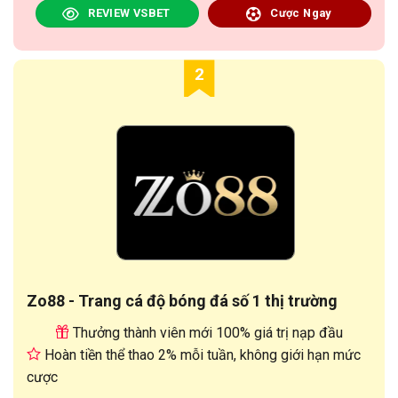
REVIEW VSBET
Cược Ngay
2
Zo88 - Trang cá độ bóng đá số 1 thị trường
Thưởng thành viên mới 100% giá trị nạp đầu
Hoàn tiền thể thao 2% mỗi tuần, không giới hạn mức
cược