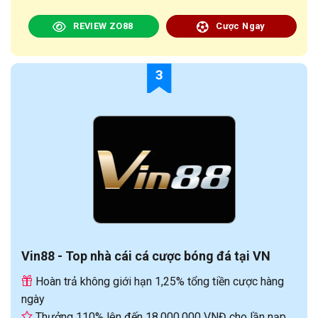
REVIEW ZO88
Cược Ngay
3
Vin88 - Top nhà cái cá cược bóng đá tại VN
Hoàn trả không giới hạn 1,25% tổng tiền cược hàng
ngày
Thưởng 110% lên đến 18.000.000 VNĐ cho lần nạp