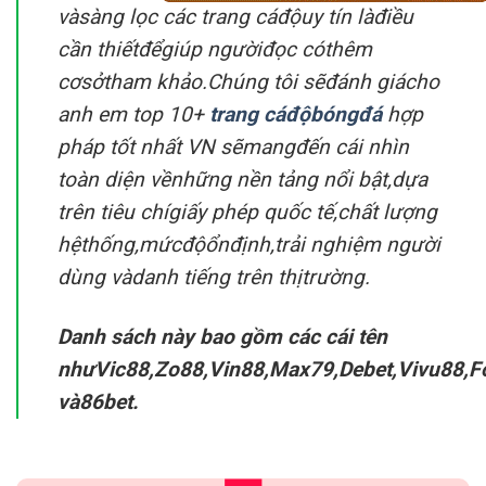
vàsàng lọc các trang cáđộuy tín làđiều
cần thiếtđểgiúp ngườiđọc cóthêm
cơsởtham khảo.Chúng tôi sẽđánh giácho
anh em top 10+
trang cáđộbóngđá
hợp
pháp tốt nhất VN sẽmangđến cái nhìn
toàn diện vềnhững nền tảng nổi bật,dựa
trên tiêu chígiấy phép quốc tế,chất lượng
hệthống,mứcđộổnđịnh,trải nghiệm người
dùng vàdanh tiếng trên thịtrường.
Danh sách này bao gồm các cái tên
nhưVic88,Zo88,Vin88,Max79,Debet,Vivu88,
và86bet.