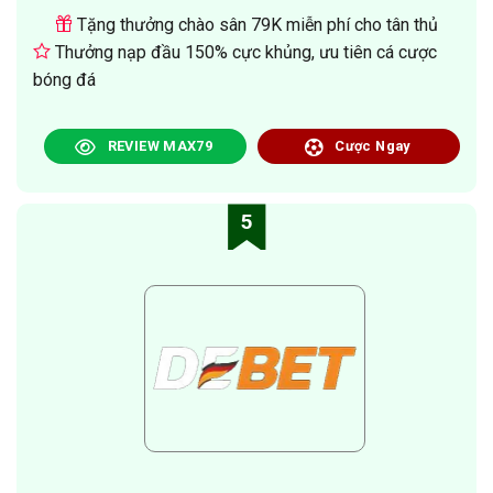
Tặng thưởng chào sân 79K miễn phí cho tân thủ
Thưởng nạp đầu 150% cực khủng, ưu tiên cá cược
bóng đá
REVIEW MAX79
Cược Ngay
5