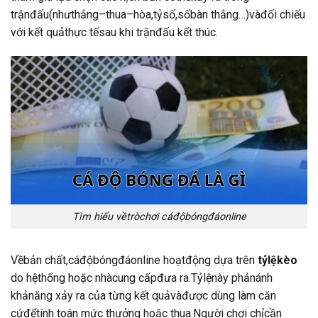
trậnđấu(nhưthắng–thua–hòa,tỷsố,sốbàn thắng…)vàđối chiếu
với kết quảthực tếsau khi trậnđấu kết thúc.
Tìm hiểu vềtròchơi cáđộbóngđáonline
Vềbản chất,cáđộbóngđáonline hoạtđộng dựa trên
tỷlệkèo
do hệthống hoặc nhàcung cấpđưa ra.Tỷlệnày phảnánh
khảnăng xảy ra của từng kết quảvàđược dùng làm căn
cứđểtính toán mức thưởng hoặc thua.Người chơi chỉcần