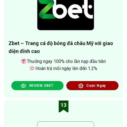
Zbet – Trang cá độ bóng đá châu Mỹ với giao
diện đỉnh cao
Thưởng ngay 100% cho lần nạp đầu tiên
Hoàn trả mỗi ngày lên đến 1.2%
REVIEW ZBET
Cược Ngay
13