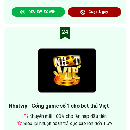
REVIEW ZOWIN
Cược Ngay
24
Nhatvip - Cổng game số 1 cho bet thủ Việt
Khuyến mãi 100% cho lần nạp đầu tiên
Siêu lợi nhuận hoàn trả cực cao lên đến 1.5%