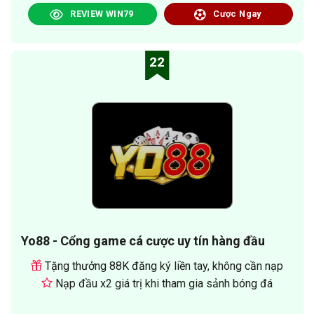
REVIEW WIN79
Cược Ngay
22
Yo88 - Cổng game cá cược uy tín hàng đầu
Tặng thưởng 88K đăng ký liền tay, không cần nạp
Nạp đầu x2 giá trị khi tham gia sảnh bóng đá