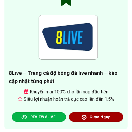
8Live – Trang cá độ bóng đá live nhanh – kèo
cập nhật từng phút
Khuyến mãi 100% cho lần nạp đầu tiên
Siêu lợi nhuận hoàn trả cực cao lên đến 1.5%
REVIEW 8LIVE
Cược Ngay