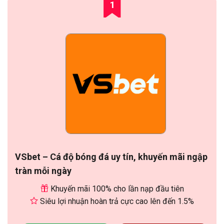
1
VSbet – Cá độ bóng đá uy tín, khuyến mãi ngập
tràn mỗi ngày
Khuyến mãi 100% cho lần nạp đầu tiên
Siêu lợi nhuận hoàn trả cực cao lên đến 1.5%