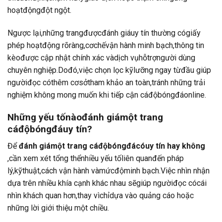
hoạtđộngđột ngột.
Ngược lại,những trangđượcđánh giáuy tín thường cógiấy
phép hoạtđộng rõràng,cơchếvận hành minh bạch,thông tin
kèođược cập nhật chính xác vàdịch vụhỗtrợngười dùng
chuyên nghiệp.Dođó,việc chọn lọc kỹlưỡng ngay từđầu giúp
ngườiđọc cóthêm cơsởtham khảo an toàn,tránh những trải
nghiệm không mong muốn khi tiếp cận cáđộbóngđáonline.
Những yếu tốnàođánh giámột trang
cáđộbóngđáuy tín?
Để
đánh giámột trang cáđộbóngđácóuy tín hay không
,cần xem xét tổng thểnhiều yếu tốliên quanđến pháp
lý,kỹthuật,cách vận hành vàmứcđộminh bạch.Việc nhìn nhận
dựa trên nhiều khía cạnh khác nhau sẽgiúp ngườiđọc cócái
nhìn khách quan hơn,thay vìchỉdựa vào quảng cáo hoặc
những lời giới thiệu một chiều.