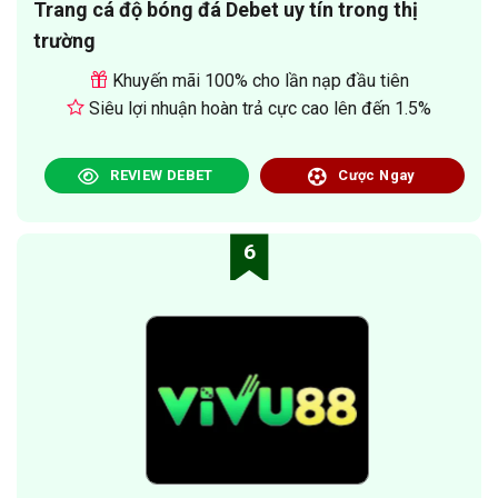
Trang cá độ bóng đá Debet uy tín trong thị
trường
Khuyến mãi 100% cho lần nạp đầu tiên
Siêu lợi nhuận hoàn trả cực cao lên đến 1.5%
REVIEW DEBET
Cược Ngay
6