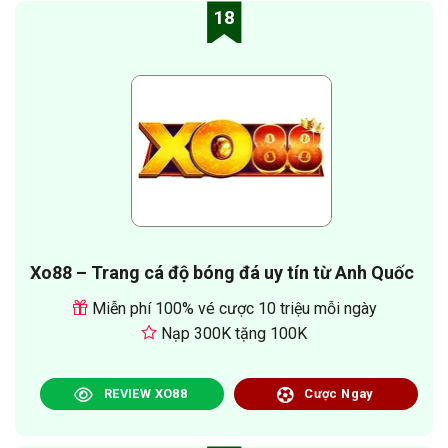
18
Xo88 – Trang cá độ bóng đá uy tín từ Anh Quốc
Miễn phí 100% vé cược 10 triệu mỗi ngày
Nạp 300K tặng 100K
REVIEW XO88
Cược Ngay