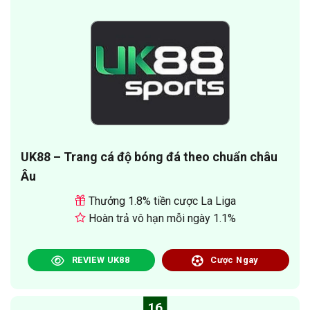
UK88 – Trang cá độ bóng đá theo chuẩn châu
Âu
Thưởng 1.8% tiền cược La Liga
Hoàn trả vô hạn mỗi ngày 1.1%
REVIEW UK88
Cược Ngay
16