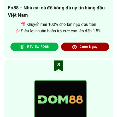
Fo88 – Nhà cái cá độ bóng đá uy tín hàng đầu
Việt Nam
Khuyến mãi 100% cho lần nạp đầu tiên
Siêu lợi nhuận hoàn trả cực cao lên đến 1.5%
REVIEW FO88
Cược Ngay
8