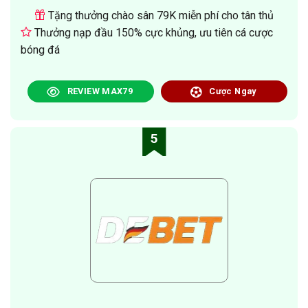
Tặng thưởng chào sân 79K miễn phí cho tân thủ
Thưởng nạp đầu 150% cực khủng, ưu tiên cá cược
bóng đá
REVIEW MAX79
Cược Ngay
5