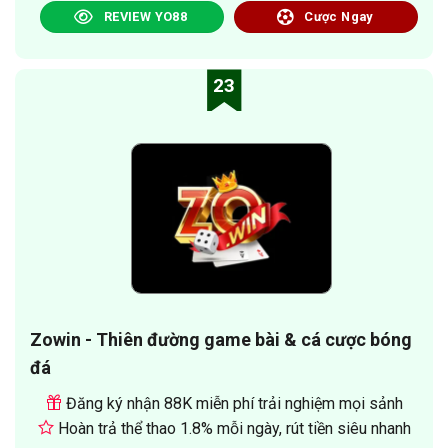
REVIEW YO88
Cược Ngay
23
Zowin - Thiên đường game bài & cá cược bóng
đá
Đăng ký nhận 88K miễn phí trải nghiệm mọi sảnh
Hoàn trả thể thao 1.8% mỗi ngày, rút tiền siêu nhanh