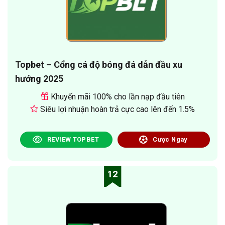
Topbet – Cổng cá độ bóng đá dẫn đầu xu
hướng 2025
Khuyến mãi 100% cho lần nạp đầu tiên
Siêu lợi nhuận hoàn trả cực cao lên đến 1.5%
REVIEW TOPBET
Cược Ngay
12