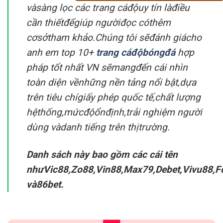
vàsàng lọc các trang cáđộuy tín làđiều
cần thiếtđểgiúp ngườiđọc cóthêm
cơsởtham khảo.Chúng tôi sẽđánh giácho
anh em top 10+
trang cáđộbóngđá
hợp
pháp tốt nhất VN sẽmangđến cái nhìn
toàn diện vềnhững nền tảng nổi bật,dựa
trên tiêu chígiấy phép quốc tế,chất lượng
hệthống,mứcđộổnđịnh,trải nghiệm người
dùng vàdanh tiếng trên thịtrường.
Danh sách này bao gồm các cái tên
nhưVic88,Zo88,Vin88,Max79,Debet,Vivu88,
và86bet.