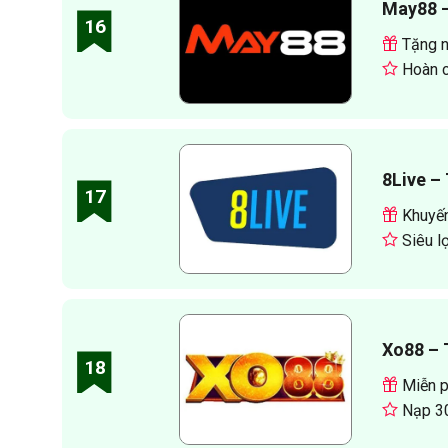
May88 –
16
Tặng n
Hoàn c
8Live –
17
Khuyến
Siêu lợ
Xo88 – 
18
Miễn p
Nạp 30