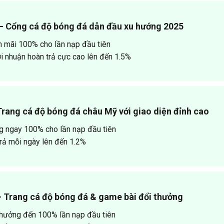
– Cổng cá độ bóng đá dẫn đầu xu hướng 2025
 mãi 100% cho lần nạp đầu tiên
i nhuận hoàn trả cực cao lên đến 1.5%
Trang cá độ bóng đá châu Mỹ với giao diện đỉnh cao
 ngay 100% cho lần nạp đầu tiên
rả mỗi ngày lên đến 1.2%
– Trang cá độ bóng đá & game bài đổi thưởng
hưởng đến 100% lần nạp đầu tiên