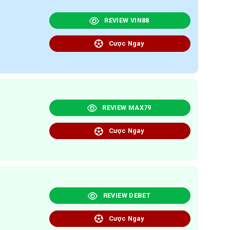
REVIEW VIN88
Cược Ngay
REVIEW MAX79
Cược Ngay
REVIEW DEBET
Cược Ngay