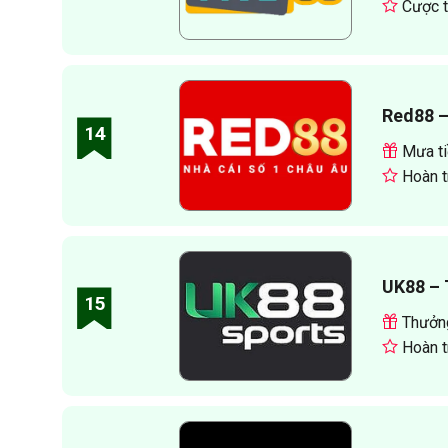
Cược t
Red88 –
14
Mưa ti
Hoàn t
UK88 – 
15
Thưởng
Hoàn t