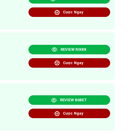
Cược Ngay
REVIEW RIK88
Cược Ngay
REVIEW 86BET
Cược Ngay