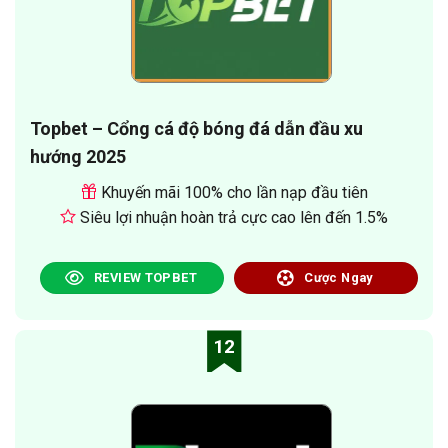
Topbet – Cổng cá độ bóng đá dẫn đầu xu
hướng 2025
Khuyến mãi 100% cho lần nạp đầu tiên
Siêu lợi nhuận hoàn trả cực cao lên đến 1.5%
REVIEW TOPBET
Cược Ngay
12