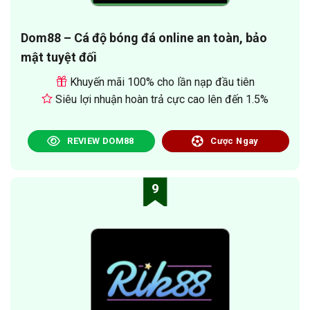
Dom88 – Cá độ bóng đá online an toàn, bảo
mật tuyệt đối
Khuyến mãi 100% cho lần nạp đầu tiên
Siêu lợi nhuận hoàn trả cực cao lên đến 1.5%
REVIEW DOM88
Cược Ngay
9