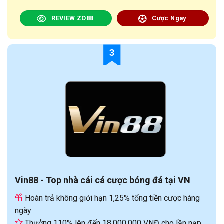
REVIEW ZO88
Cược Ngay
3
Vin88 - Top nhà cái cá cược bóng đá tại VN
Hoàn trả không giới hạn 1,25% tổng tiền cược hàng
ngày
Thưởng 110% lên đến 18.000.000 VNĐ cho lần nạp