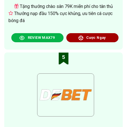
Tặng thưởng chào sân 79K miễn phí cho tân thủ
Thưởng nạp đầu 150% cực khủng, ưu tiên cá cược
bóng đá
REVIEW MAX79
Cược Ngay
5