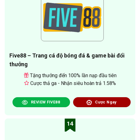
Five88 – Trang cá độ bóng đá & game bài đổi
thưởng
Tặng thưởng đến 100% lần nạp đầu tiên
Cược thả ga - Nhận siêu hoàn trả 1.58%
REVIEW FIVE88
Cược Ngay
14