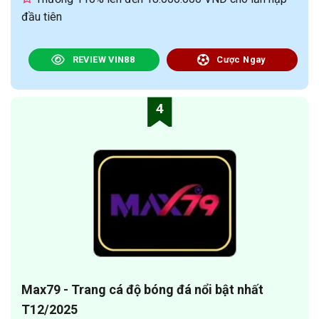
đầu tiên
REVIEW VIN88
Cược Ngay
4
Max79 - Trang cá độ bóng đá nổi bật nhất
T12/2025