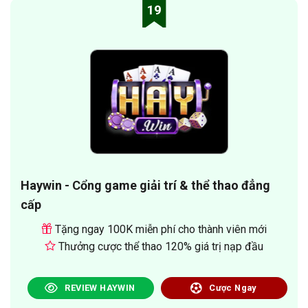
19
Haywin - Cổng game giải trí & thể thao đẳng
cấp
Tặng ngay 100K miễn phí cho thành viên mới
Thưởng cược thể thao 120% giá trị nạp đầu
REVIEW HAYWIN
Cược Ngay