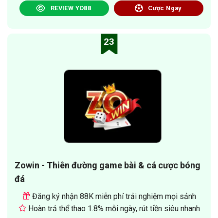
REVIEW YO88
Cược Ngay
23
Zowin - Thiên đường game bài & cá cược bóng
đá
Đăng ký nhận 88K miễn phí trải nghiệm mọi sảnh
Hoàn trả thể thao 1.8% mỗi ngày, rút tiền siêu nhanh