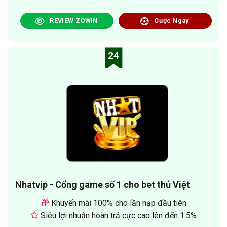
REVIEW ZOWIN
Cược Ngay
24
Nhatvip - Cổng game số 1 cho bet thủ Việt
Khuyến mãi 100% cho lần nạp đầu tiên
Siêu lợi nhuận hoàn trả cực cao lên đến 1.5%