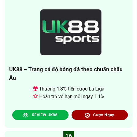
UK88 – Trang cá độ bóng đá theo chuẩn châu
Âu
Thưởng 1.8% tiền cược La Liga
Hoàn trả vô hạn mỗi ngày 1.1%
REVIEW UK88
Cược Ngay
16