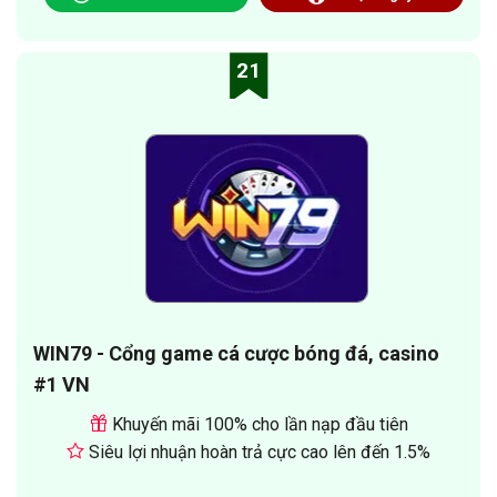
21
WIN79 - Cổng game cá cược bóng đá, casino
#1 VN
Khuyến mãi 100% cho lần nạp đầu tiên
Siêu lợi nhuận hoàn trả cực cao lên đến 1.5%