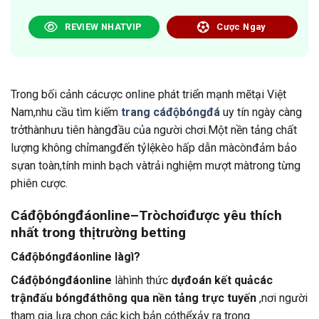
REVIEW NHATVIP
Cược Ngay
Trong bối cảnh cácược online phát triển mạnh mẽtại Việt
Nam,nhu cầu tìm kiếm
trang cáđộbóngđá
uy tín ngày càng
trởthànhưu tiên hàngđầu của người chơi.Một nền tảng chất
lượng không chỉmangđến tỷlệkèo hấp dẫn màcònđảm bảo
sựan toàn,tính minh bạch vàtrải nghiệm mượt màtrong từng
phiên cược.
Cáđộbóngđáonline–Tròchơiđược yêu thích
nhất trong thịtrường betting
Cáđộbóngđáonline làgì?
Cáđộbóngđáonline
làhình thức
dựđoán kết quảcác
trậnđấu bóngđáthông qua nền tảng trực tuyến
,nơi người
tham gia lựa chọn các kịch bản cóthểxảy ra trong