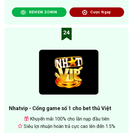
REVIEW ZOWIN
Cược Ngay
24
Nhatvip - Cổng game số 1 cho bet thủ Việt
Khuyến mãi 100% cho lần nạp đầu tiên
Siêu lợi nhuận hoàn trả cực cao lên đến 1.5%