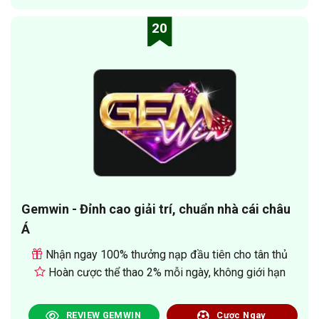
20
Gemwin - Đỉnh cao giải trí, chuẩn nhà cái châu
Á
Nhận ngay 100% thưởng nạp đầu tiên cho tân thủ
Hoàn cược thể thao 2% mỗi ngày, không giới hạn
REVIEW GEMWIN
Cược Ngay