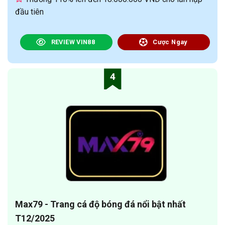
đầu tiên
REVIEW VIN88
Cược Ngay
4
Max79 - Trang cá độ bóng đá nổi bật nhất
T12/2025