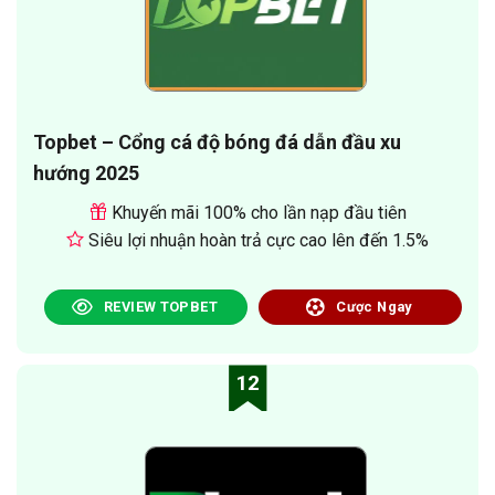
Topbet – Cổng cá độ bóng đá dẫn đầu xu
hướng 2025
Khuyến mãi 100% cho lần nạp đầu tiên
Siêu lợi nhuận hoàn trả cực cao lên đến 1.5%
REVIEW TOPBET
Cược Ngay
12