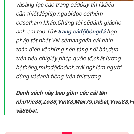
vàsàng lọc các trang cáđộuy tín làđiều
cần thiếtđểgiúp ngườiđọc cóthêm
cơsởtham khảo.Chúng tôi sẽđánh giácho
anh em top 10+
trang cáđộbóngđá
hợp
pháp tốt nhất VN sẽmangđến cái nhìn
toàn diện vềnhững nền tảng nổi bật,dựa
trên tiêu chígiấy phép quốc tế,chất lượng
hệthống,mứcđộổnđịnh,trải nghiệm người
dùng vàdanh tiếng trên thịtrường.
Danh sách này bao gồm các cái tên
nhưVic88,Zo88,Vin88,Max79,Debet,Vivu88,
và86bet.