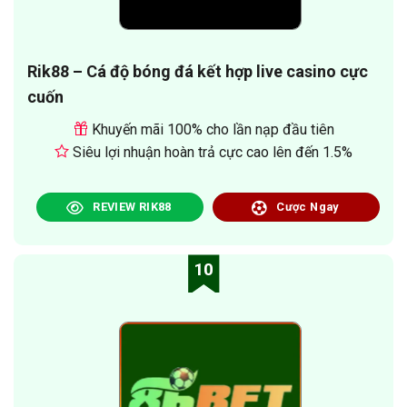
Rik88 – Cá độ bóng đá kết hợp live casino cực
cuốn
Khuyến mãi 100% cho lần nạp đầu tiên
Siêu lợi nhuận hoàn trả cực cao lên đến 1.5%
REVIEW RIK88
Cược Ngay
10