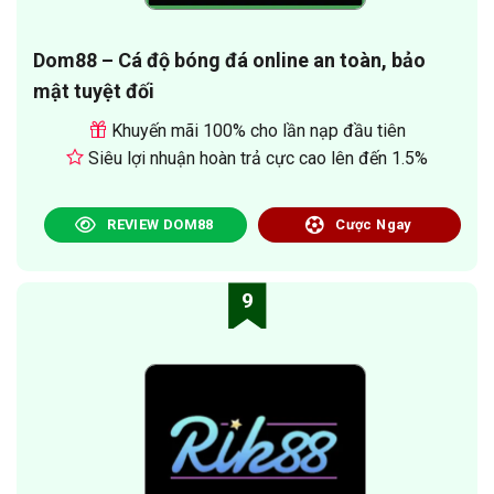
Dom88 – Cá độ bóng đá online an toàn, bảo
mật tuyệt đối
Khuyến mãi 100% cho lần nạp đầu tiên
Siêu lợi nhuận hoàn trả cực cao lên đến 1.5%
REVIEW DOM88
Cược Ngay
9