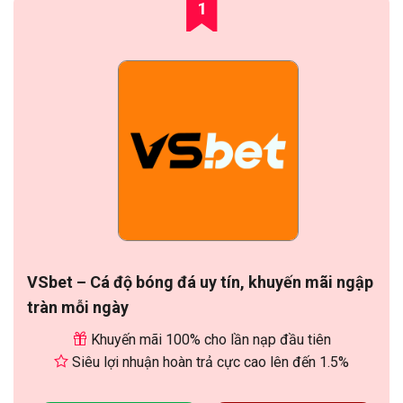
1
VSbet – Cá độ bóng đá uy tín, khuyến mãi ngập
tràn mỗi ngày
Khuyến mãi 100% cho lần nạp đầu tiên
Siêu lợi nhuận hoàn trả cực cao lên đến 1.5%