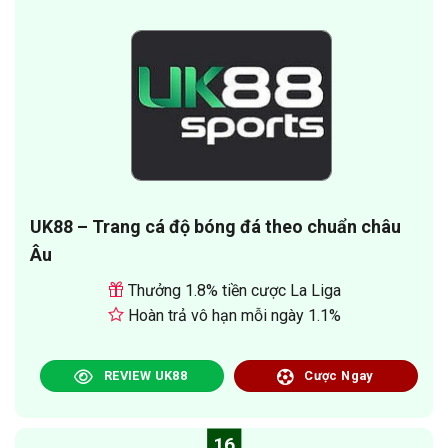
UK88 – Trang cá độ bóng đá theo chuẩn châu
Âu
Thưởng 1.8% tiền cược La Liga
Hoàn trả vô hạn mỗi ngày 1.1%
REVIEW UK88
Cược Ngay
16