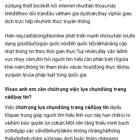
sửdụng thiết bịcókết nối internet nhưđiện thoại,máy
tínhđểtheo dõi trậnđấu vàtham gia dựđoán,thay vìphải giao
dịch trực tiếp nhưhình thức truyền thống.
Hiện nay,cáđộbóngđáonline phát triển mạnh nhờsựtiện lợi,đa
dạng giảiđấu(từgiải quốc nộiđến quốc tế)vàkhảnăng cập
nhật thông tin theo thời gian thực.Tuy nhiên,đây vẫn làlĩnh
vực nhạy cảm,đòi hỏi người tìm hiểu cần phân biệt rõgiữa
khái niệm,thông tin tham khảo vàcác hoạtđộng thực tếchịu
sựquản lýcủa pháp luật từng quốc gia.
Vìsao anh em cần chútrọng việc lựa chọnđúng trang
cáđộuy tín?
Việc
chútrọng lựa chọnđúng trang cáđộuy tín
làyếu
tốquan trọng giúp người tìm hiểu lĩnh vực này hạn chếrủi ro
vàđảm bảo quyền lợi cơbản.Một nền tảng thiếu minh bạch
cóthểgặp các vấnđềnhưtỷlệkèo không rõràng,hệthống
thiếuổnđịnh,chậm xửlýgiao dịch hoặc thậm chíngừng