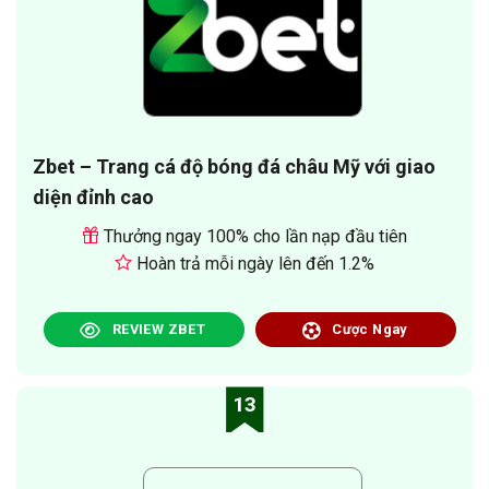
Zbet – Trang cá độ bóng đá châu Mỹ với giao
diện đỉnh cao
Thưởng ngay 100% cho lần nạp đầu tiên
Hoàn trả mỗi ngày lên đến 1.2%
REVIEW ZBET
Cược Ngay
13