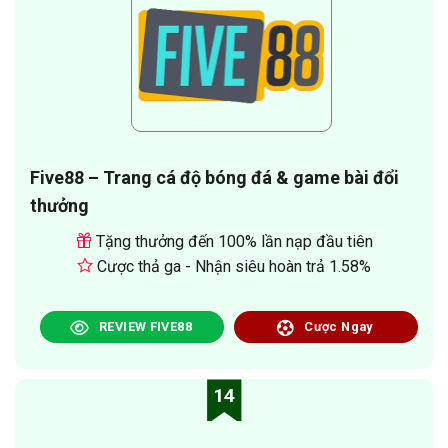
Five88 – Trang cá độ bóng đá & game bài đổi
thưởng
Tặng thưởng đến 100% lần nạp đầu tiên
Cược thả ga - Nhận siêu hoàn trả 1.58%
REVIEW FIVE88
Cược Ngay
14