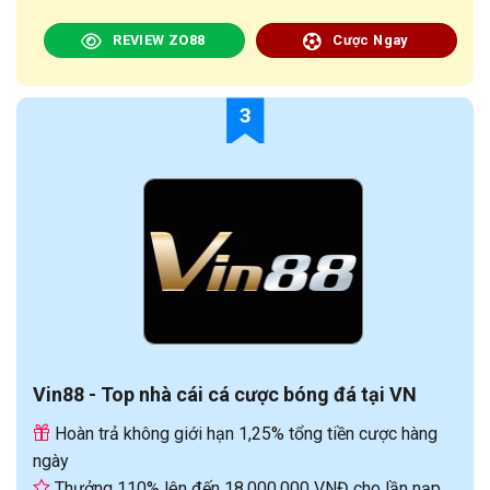
REVIEW ZO88
Cược Ngay
3
Vin88 - Top nhà cái cá cược bóng đá tại VN
Hoàn trả không giới hạn 1,25% tổng tiền cược hàng
ngày
Thưởng 110% lên đến 18.000.000 VNĐ cho lần nạp