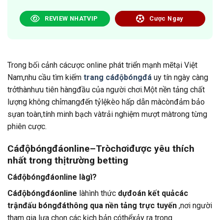
REVIEW NHATVIP
Cược Ngay
Trong bối cảnh cácược online phát triển mạnh mẽtại Việt
Nam,nhu cầu tìm kiếm
trang cáđộbóngđá
uy tín ngày càng
trởthànhưu tiên hàngđầu của người chơi.Một nền tảng chất
lượng không chỉmangđến tỷlệkèo hấp dẫn màcònđảm bảo
sựan toàn,tính minh bạch vàtrải nghiệm mượt màtrong từng
phiên cược.
Cáđộbóngđáonline–Tròchơiđược yêu thích
nhất trong thịtrường betting
Cáđộbóngđáonline làgì?
Cáđộbóngđáonline
làhình thức
dựđoán kết quảcác
trậnđấu bóngđáthông qua nền tảng trực tuyến
,nơi người
tham gia lựa chọn các kịch bản cóthểxảy ra trong