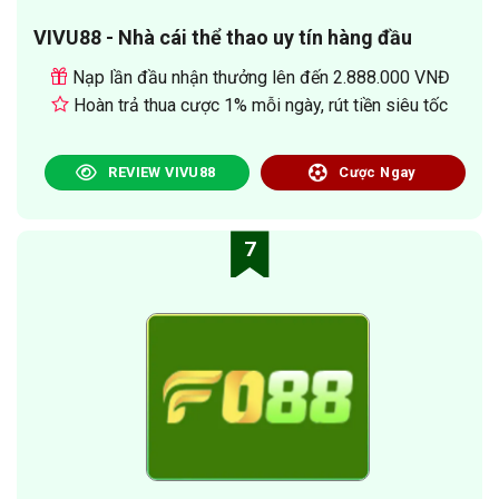
VIVU88 - Nhà cái thể thao uy tín hàng đầu
Nạp lần đầu nhận thưởng lên đến 2.888.000 VNĐ
Hoàn trả thua cược 1% mỗi ngày, rút tiền siêu tốc
REVIEW VIVU88
Cược Ngay
7