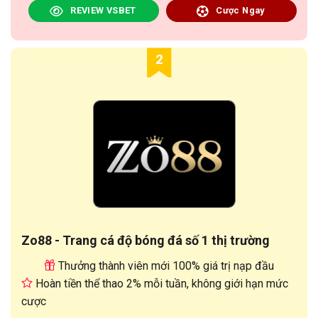
REVIEW VSBET
Cược Ngay
2
Zo88 - Trang cá độ bóng đá số 1 thị trường
Thưởng thành viên mới 100% giá trị nạp đầu
Hoàn tiền thể thao 2% mỗi tuần, không giới hạn mức
cược