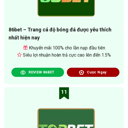
86bet – Trang cá độ bóng đá được yêu thích
nhất hiện nay
Khuyến mãi 100% cho lần nạp đầu tiên
Siêu lợi nhuận hoàn trả cực cao lên đến 1.5%
REVIEW 86BET
Cược Ngay
11