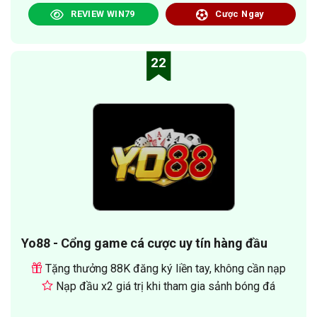
REVIEW WIN79
Cược Ngay
22
Yo88 - Cổng game cá cược uy tín hàng đầu
Tặng thưởng 88K đăng ký liền tay, không cần nạp
Nạp đầu x2 giá trị khi tham gia sảnh bóng đá