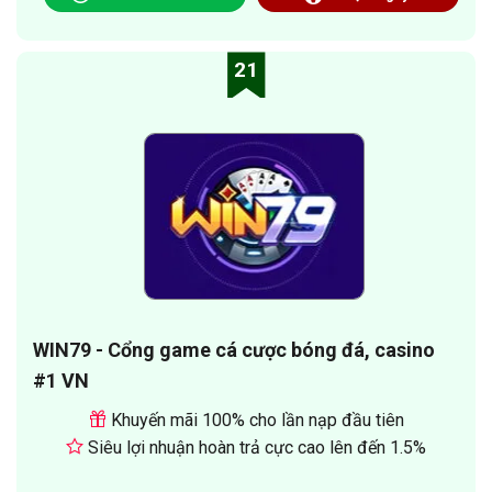
21
WIN79 - Cổng game cá cược bóng đá, casino
#1 VN
Khuyến mãi 100% cho lần nạp đầu tiên
Siêu lợi nhuận hoàn trả cực cao lên đến 1.5%