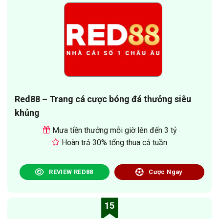
Red88 – Trang cá cược bóng đá thưởng siêu
khủng
Mưa tiền thưởng mỗi giờ lên đến 3 tỷ
Hoàn trả 30% tổng thua cả tuần
REVIEW RED88
Cược Ngay
15