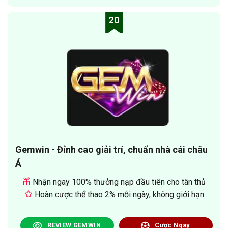
20
Gemwin - Đỉnh cao giải trí, chuẩn nhà cái châu
Á
Nhận ngay 100% thưởng nạp đầu tiên cho tân thủ
Hoàn cược thể thao 2% mỗi ngày, không giới hạn
REVIEW GEMWIN
Cược Ngay