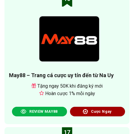
May88 – Trang cá cược uy tín đến từ Na Uy
Tặng ngay 50K khi đăng ký mới
Hoàn cược 1% mỗi ngày
REVIEW MAY88
Cược Ngay
17