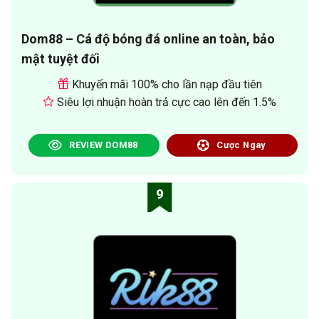
Dom88 – Cá độ bóng đá online an toàn, bảo
mật tuyệt đối
Khuyến mãi 100% cho lần nạp đầu tiên
Siêu lợi nhuận hoàn trả cực cao lên đến 1.5%
REVIEW DOM88
Cược Ngay
9