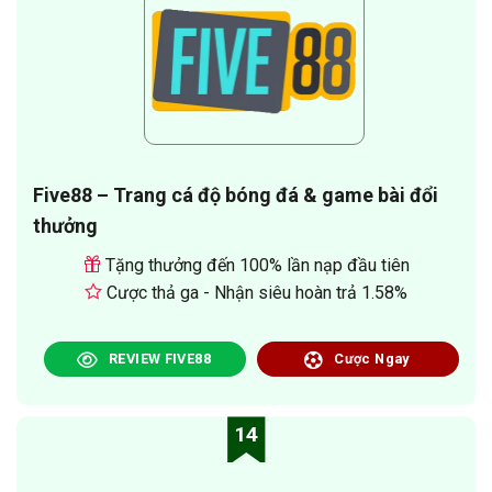
Five88 – Trang cá độ bóng đá & game bài đổi
thưởng
Tặng thưởng đến 100% lần nạp đầu tiên
Cược thả ga - Nhận siêu hoàn trả 1.58%
REVIEW FIVE88
Cược Ngay
14