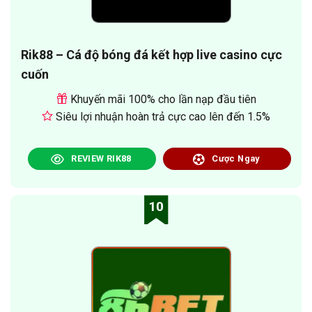
Rik88 – Cá độ bóng đá kết hợp live casino cực
cuốn
Khuyến mãi 100% cho lần nạp đầu tiên
Siêu lợi nhuận hoàn trả cực cao lên đến 1.5%
REVIEW RIK88
Cược Ngay
10