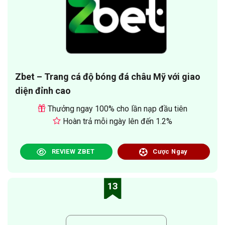
Zbet – Trang cá độ bóng đá châu Mỹ với giao
diện đỉnh cao
Thưởng ngay 100% cho lần nạp đầu tiên
Hoàn trả mỗi ngày lên đến 1.2%
REVIEW ZBET
Cược Ngay
13