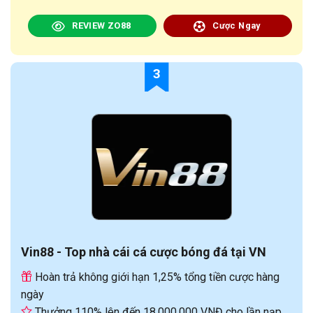
REVIEW ZO88
Cược Ngay
3
Vin88 - Top nhà cái cá cược bóng đá tại VN
Hoàn trả không giới hạn 1,25% tổng tiền cược hàng
ngày
Thưởng 110% lên đến 18.000.000 VNĐ cho lần nạp