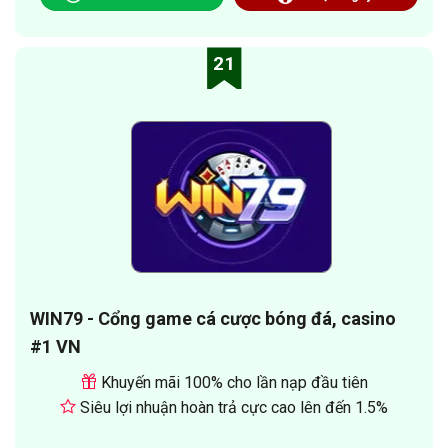
21
WIN79 - Cổng game cá cược bóng đá, casino
#1 VN
Khuyến mãi 100% cho lần nạp đầu tiên
Siêu lợi nhuận hoàn trả cực cao lên đến 1.5%