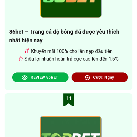
86bet – Trang cá độ bóng đá được yêu thích
nhất hiện nay
Khuyến mãi 100% cho lần nạp đầu tiên
Siêu lợi nhuận hoàn trả cực cao lên đến 1.5%
REVIEW 86BET
Cược Ngay
11