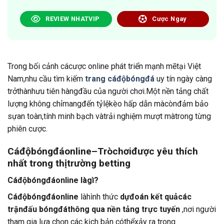
REVIEW NHATVIP
Cược Ngay
Trong bối cảnh cácược online phát triển mạnh mẽtại Việt
Nam,nhu cầu tìm kiếm
trang cáđộbóngđá
uy tín ngày càng
trởthànhưu tiên hàngđầu của người chơi.Một nền tảng chất
lượng không chỉmangđến tỷlệkèo hấp dẫn màcònđảm bảo
sựan toàn,tính minh bạch vàtrải nghiệm mượt màtrong từng
phiên cược.
Cáđộbóngđáonline–Tròchơiđược yêu thích
nhất trong thịtrường betting
Cáđộbóngđáonline làgì?
Cáđộbóngđáonline
làhình thức
dựđoán kết quảcác
trậnđấu bóngđáthông qua nền tảng trực tuyến
,nơi người
tham gia lựa chọn các kịch bản cóthểxảy ra trong