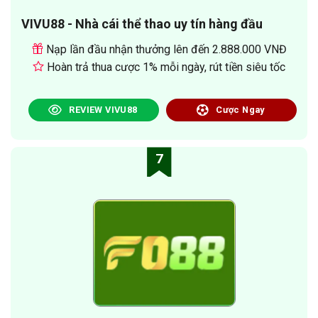
VIVU88 - Nhà cái thể thao uy tín hàng đầu
Nạp lần đầu nhận thưởng lên đến 2.888.000 VNĐ
Hoàn trả thua cược 1% mỗi ngày, rút tiền siêu tốc
REVIEW VIVU88
Cược Ngay
7