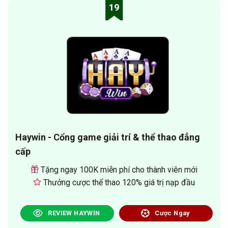
19
Haywin - Cổng game giải trí & thể thao đẳng
cấp
Tặng ngay 100K miễn phí cho thành viên mới
Thưởng cược thể thao 120% giá trị nạp đầu
REVIEW HAYWIN
Cược Ngay