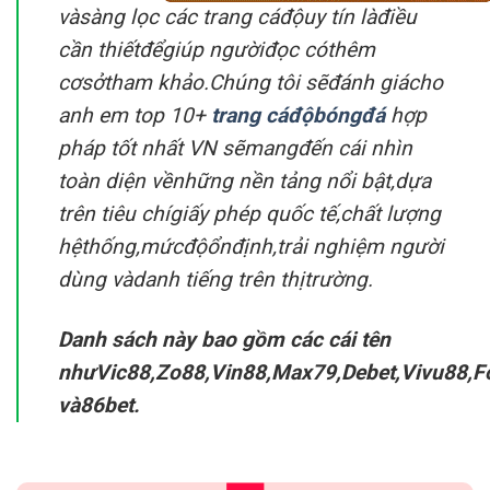
vàsàng lọc các trang cáđộuy tín làđiều
cần thiếtđểgiúp ngườiđọc cóthêm
cơsởtham khảo.Chúng tôi sẽđánh giácho
anh em top 10+
trang cáđộbóngđá
hợp
pháp tốt nhất VN sẽmangđến cái nhìn
toàn diện vềnhững nền tảng nổi bật,dựa
trên tiêu chígiấy phép quốc tế,chất lượng
hệthống,mứcđộổnđịnh,trải nghiệm người
dùng vàdanh tiếng trên thịtrường.
Danh sách này bao gồm các cái tên
nhưVic88,Zo88,Vin88,Max79,Debet,Vivu88,
và86bet.