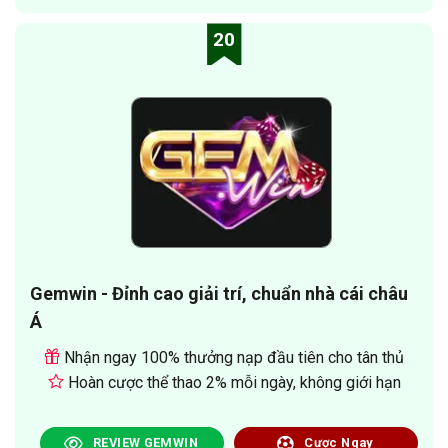
20
Gemwin - Đỉnh cao giải trí, chuẩn nhà cái châu
Á
Nhận ngay 100% thưởng nạp đầu tiên cho tân thủ
Hoàn cược thể thao 2% mỗi ngày, không giới hạn
REVIEW GEMWIN
Cược Ngay