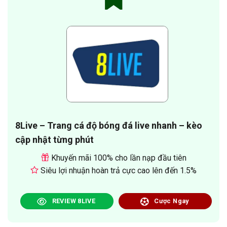
8Live – Trang cá độ bóng đá live nhanh – kèo
cập nhật từng phút
Khuyến mãi 100% cho lần nạp đầu tiên
Siêu lợi nhuận hoàn trả cực cao lên đến 1.5%
REVIEW 8LIVE
Cược Ngay