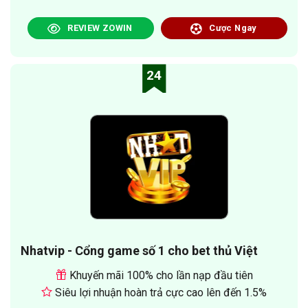
REVIEW ZOWIN
Cược Ngay
24
Nhatvip - Cổng game số 1 cho bet thủ Việt
Khuyến mãi 100% cho lần nạp đầu tiên
Siêu lợi nhuận hoàn trả cực cao lên đến 1.5%