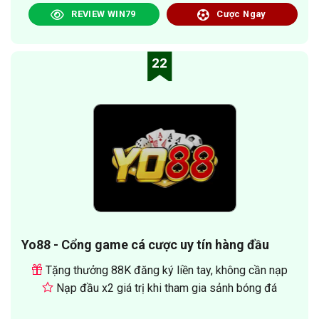
REVIEW WIN79
Cược Ngay
22
Yo88 - Cổng game cá cược uy tín hàng đầu
Tặng thưởng 88K đăng ký liền tay, không cần nạp
Nạp đầu x2 giá trị khi tham gia sảnh bóng đá