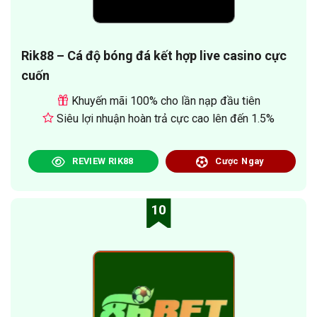
Rik88 – Cá độ bóng đá kết hợp live casino cực
cuốn
Khuyến mãi 100% cho lần nạp đầu tiên
Siêu lợi nhuận hoàn trả cực cao lên đến 1.5%
REVIEW RIK88
Cược Ngay
10