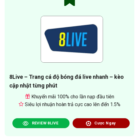
8Live – Trang cá độ bóng đá live nhanh – kèo
cập nhật từng phút
Khuyến mãi 100% cho lần nạp đầu tiên
Siêu lợi nhuận hoàn trả cực cao lên đến 1.5%
REVIEW 8LIVE
Cược Ngay