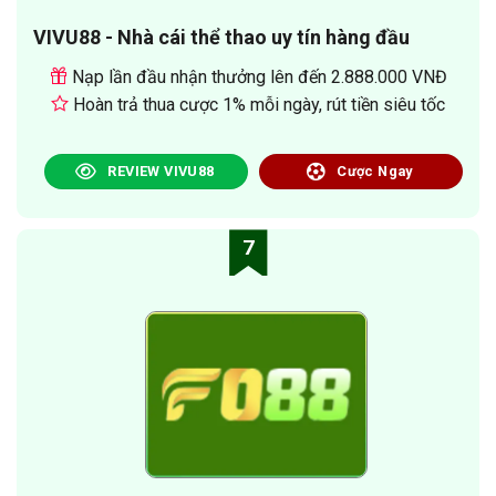
VIVU88 - Nhà cái thể thao uy tín hàng đầu
Nạp lần đầu nhận thưởng lên đến 2.888.000 VNĐ
Hoàn trả thua cược 1% mỗi ngày, rút tiền siêu tốc
REVIEW VIVU88
Cược Ngay
7