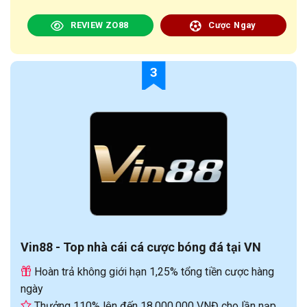
REVIEW ZO88
Cược Ngay
3
Vin88 - Top nhà cái cá cược bóng đá tại VN
Hoàn trả không giới hạn 1,25% tổng tiền cược hàng
ngày
Thưởng 110% lên đến 18.000.000 VNĐ cho lần nạp