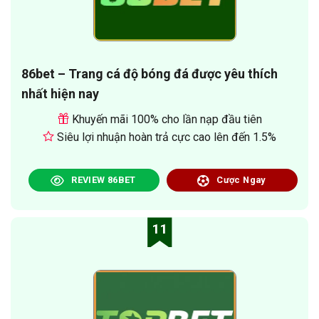
86bet – Trang cá độ bóng đá được yêu thích
nhất hiện nay
Khuyến mãi 100% cho lần nạp đầu tiên
Siêu lợi nhuận hoàn trả cực cao lên đến 1.5%
REVIEW 86BET
Cược Ngay
11