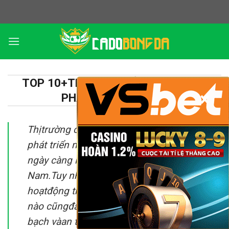
Skip
to
content
TOP 10+TRANG CÁĐỘBÓNGĐÁHỢP
×
PHÁP TỐT NHẤT VN
Thịtrường cácược bóngđátrực tuyếnđang
phát triển mạnh mẽcùng với sựquan tâm
ngày càng lớn của người dùng tại Việt
Nam.Tuy nhiên,giữa hàng loạt website
hoạtđộng tràn lan,không phải nền tảng
nào cũngđảm bảo yếu tốhợp pháp,minh
bạch vàan toàn.Chính vìvậy,việc tổng hợp