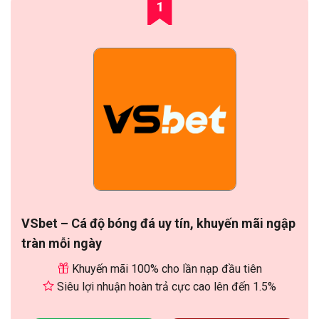
1
VSbet – Cá độ bóng đá uy tín, khuyến mãi ngập
tràn mỗi ngày
Khuyến mãi 100% cho lần nạp đầu tiên
Siêu lợi nhuận hoàn trả cực cao lên đến 1.5%