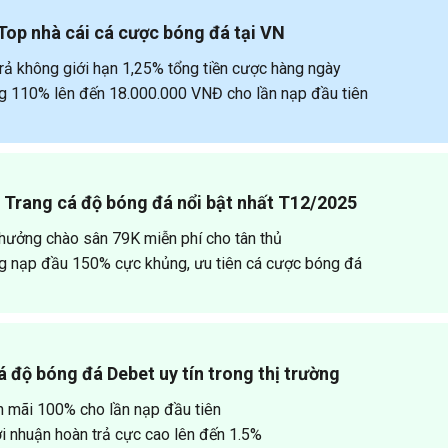
 Top nhà cái cá cược bóng đá tại VN
rả không giới hạn 1,25% tổng tiền cược hàng ngày
 110% lên đến 18.000.000 VNĐ cho lần nạp đầu tiên
 Trang cá độ bóng đá nổi bật nhất T12/2025
hưởng chào sân 79K miễn phí cho tân thủ
 nạp đầu 150% cực khủng, ưu tiên cá cược bóng đá
á độ bóng đá Debet uy tín trong thị trường
 mãi 100% cho lần nạp đầu tiên
i nhuận hoàn trả cực cao lên đến 1.5%