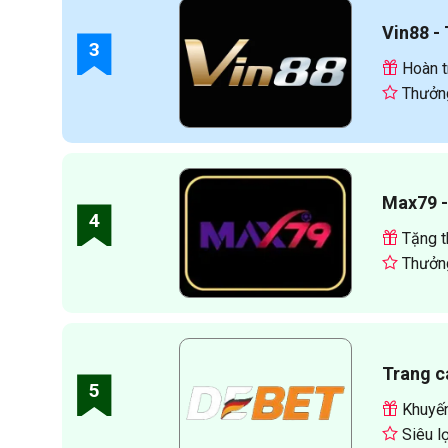
Vin88 -
3
Hoàn t
Thưởng
Max79 -
4
Tặng t
Thưởng
Trang c
5
Khuyến
Siêu lợ