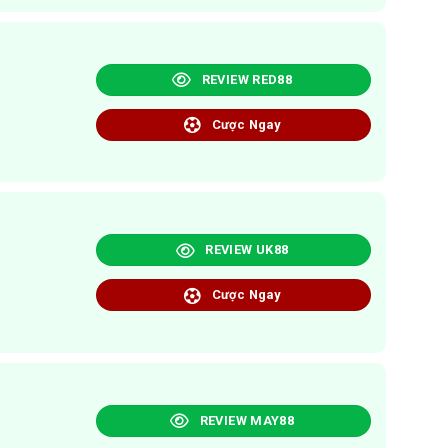
REVIEW RED88
Cược Ngay
REVIEW UK88
Cược Ngay
REVIEW MAY88