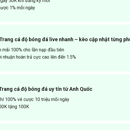
gay 50K khi đăng ký mới
ược 1% mỗi ngày
 Trang cá độ bóng đá live nhanh – kèo cập nhật từng ph
 mãi 100% cho lần nạp đầu tiên
i nhuận hoàn trả cực cao lên đến 1.5%
Trang cá độ bóng đá uy tín từ Anh Quốc
hí 100% vé cược 10 triệu mỗi ngày
0K tặng 100K