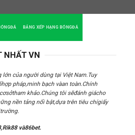
BÓNGĐÁ
BẢNG XẾP HẠNG BÓNGĐÁ
 NHẤT VN
lớn của người dùng tại Việt Nam.Tuy
tốhợp pháp,minh bạch vàan toàn.Chính
êm cơsởtham khảo.Chúng tôi sẽđánh giácho
ng nền tảng nổi bật,dựa trên tiêu chígiấy
trường.
,Rik88 và86bet.