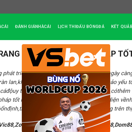
ÀCÁI
ĐÁNH GIÁNHÀCÁI
LỊCH THIĐẤU BÓNGĐÁ
KẾT QUẢ
TRANG CÁĐỘBÓNGĐÁHỢP PHÁP TỐT
×
 phát triển mạnh mẽcùng với sựquan tâm ngày càng 
tràn lan,không phải nền tảng nào cũngđảm bảo yếu 
ng cáđộuy tín làđiều cần thiếtđểgiúp ngườiđọc cóth
pháp tốt nhất VN sẽmangđến cái nhìn toàn diện vềnhữ
nđịnh,trải nghiệm người dùng vàdanh tiếng trên thị
ưVic88,Zo88,Vin88,Max79,Debet,Vivu88,Fo88,Dom88