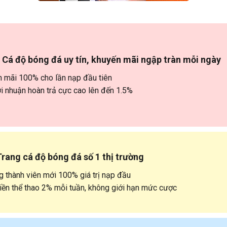
 Cá độ bóng đá uy tín, khuyến mãi ngập tràn mỗi ngày
 mãi 100% cho lần nạp đầu tiên
i nhuận hoàn trả cực cao lên đến 1.5%
Trang cá độ bóng đá số 1 thị trường
 thành viên mới 100% giá trị nạp đầu
iền thể thao 2% mỗi tuần, không giới hạn mức cược