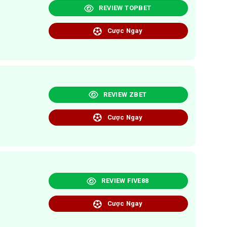
REVIEW TOPBET
Cược Ngay
REVIEW ZBET
Cược Ngay
REVIEW FIVE88
Cược Ngay