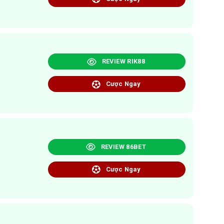
REVIEW RIK88
Cược Ngay
REVIEW 86BET
Cược Ngay