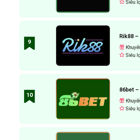
Siêu lợ
Rik88 –
9
Khuyến
Siêu lợ
86bet –
10
Khuyến
Siêu lợ