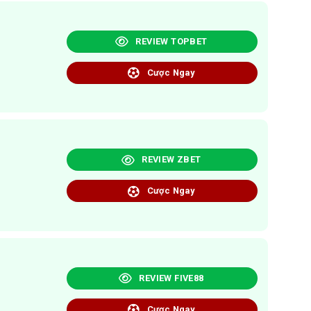
REVIEW TOPBET
Cược Ngay
REVIEW ZBET
Cược Ngay
REVIEW FIVE88
Cược Ngay