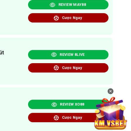
REVIEW MAY88
Cược Ngay
út
REVIEW 8LIVE
Cược Ngay
✕
REVIEW XO88
Cược Ngay