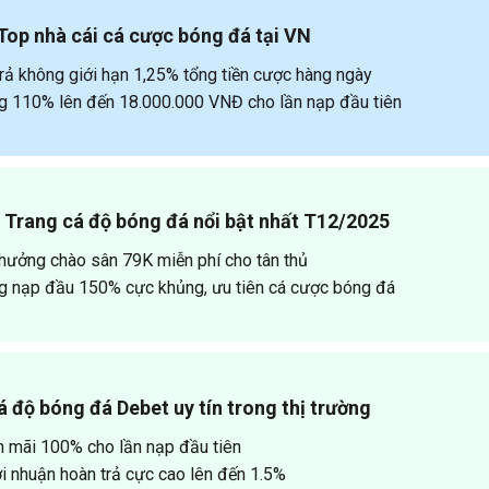
 Top nhà cái cá cược bóng đá tại VN
rả không giới hạn 1,25% tổng tiền cược hàng ngày
 110% lên đến 18.000.000 VNĐ cho lần nạp đầu tiên
 Trang cá độ bóng đá nổi bật nhất T12/2025
hưởng chào sân 79K miễn phí cho tân thủ
 nạp đầu 150% cực khủng, ưu tiên cá cược bóng đá
á độ bóng đá Debet uy tín trong thị trường
 mãi 100% cho lần nạp đầu tiên
i nhuận hoàn trả cực cao lên đến 1.5%