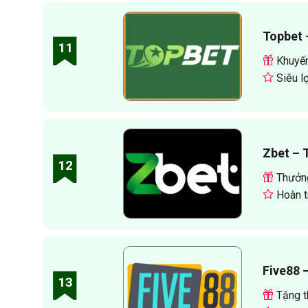
Topbet 
11
Khuyến
Siêu lợ
Zbet – 
12
Thưởng
Hoàn t
Five88 
13
Tặng t