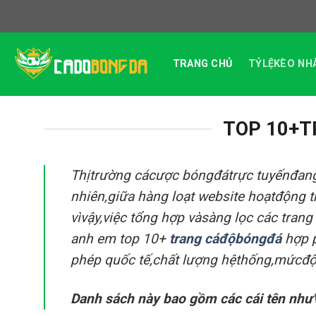
Skip
to
TRANG CHỦ
TỶLỆKÈO NH
content
TOP 10+
Thịtrường cácược bóngđátrực tuyếnđang
nhiên,giữa hàng loạt website hoạtđộng 
vìvậy,việc tổng hợp vàsàng lọc các tra
anh em top 10+
trang cáđộbóngđá
hợp 
phép quốc tế,chất lượng hệthống,mứcđộổ
Danh sách này bao gồm các cái tên nh