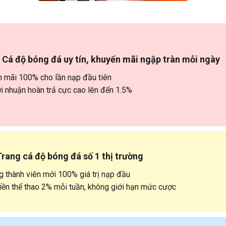
 Cá độ bóng đá uy tín, khuyến mãi ngập tràn mỗi ngày
 mãi 100% cho lần nạp đầu tiên
i nhuận hoàn trả cực cao lên đến 1.5%
Trang cá độ bóng đá số 1 thị trường
 thành viên mới 100% giá trị nạp đầu
iền thể thao 2% mỗi tuần, không giới hạn mức cược