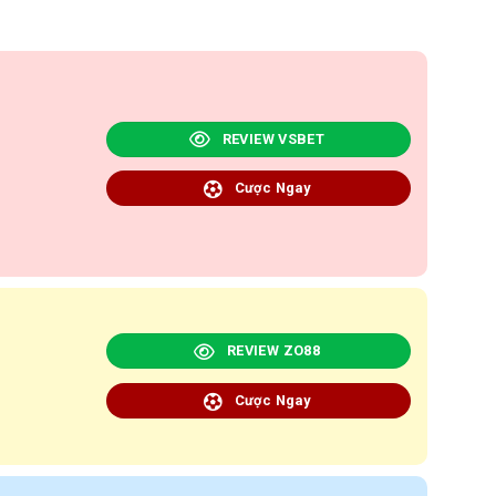
REVIEW VSBET
Cược Ngay
REVIEW ZO88
Cược Ngay