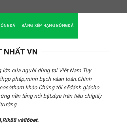
BÓNGĐÁ
BẢNG XẾP HẠNG BÓNGĐÁ
 NHẤT VN
lớn của người dùng tại Việt Nam.Tuy
tốhợp pháp,minh bạch vàan toàn.Chính
êm cơsởtham khảo.Chúng tôi sẽđánh giácho
ng nền tảng nổi bật,dựa trên tiêu chígiấy
trường.
,Rik88 và86bet.