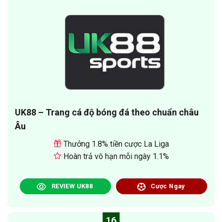
UK88 – Trang cá độ bóng đá theo chuẩn châu
Âu
Thưởng 1.8% tiền cược La Liga
Hoàn trả vô hạn mỗi ngày 1.1%
REVIEW UK88
Cược Ngay
16