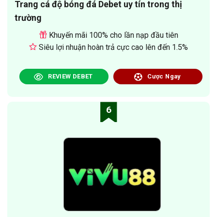
Trang cá độ bóng đá Debet uy tín trong thị
trường
Khuyến mãi 100% cho lần nạp đầu tiên
Siêu lợi nhuận hoàn trả cực cao lên đến 1.5%
REVIEW DEBET
Cược Ngay
6