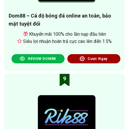
Dom88 – Cá độ bóng đá online an toàn, bảo
mật tuyệt đối
Khuyến mãi 100% cho lần nạp đầu tiên
Siêu lợi nhuận hoàn trả cực cao lên đến 1.5%
REVIEW DOM88
Cược Ngay
9