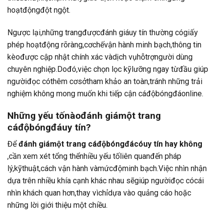
hoạtđộngđột ngột.
Ngược lại,những trangđượcđánh giáuy tín thường cógiấy
phép hoạtđộng rõràng,cơchếvận hành minh bạch,thông tin
kèođược cập nhật chính xác vàdịch vụhỗtrợngười dùng
chuyên nghiệp.Dođó,việc chọn lọc kỹlưỡng ngay từđầu giúp
ngườiđọc cóthêm cơsởtham khảo an toàn,tránh những trải
nghiệm không mong muốn khi tiếp cận cáđộbóngđáonline.
Những yếu tốnàođánh giámột trang
cáđộbóngđáuy tín?
Để
đánh giámột trang cáđộbóngđácóuy tín hay không
,cần xem xét tổng thểnhiều yếu tốliên quanđến pháp
lý,kỹthuật,cách vận hành vàmứcđộminh bạch.Việc nhìn nhận
dựa trên nhiều khía cạnh khác nhau sẽgiúp ngườiđọc cócái
nhìn khách quan hơn,thay vìchỉdựa vào quảng cáo hoặc
những lời giới thiệu một chiều.