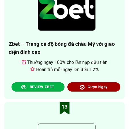
Zbet – Trang cá độ bóng đá châu Mỹ với giao
diện đỉnh cao
Thưởng ngay 100% cho lần nạp đầu tiên
Hoàn trả mỗi ngày lên đến 1.2%
REVIEW ZBET
Cược Ngay
13