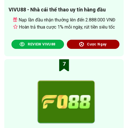
VIVU88 - Nhà cái thể thao uy tín hàng đầu
Nạp lần đầu nhận thưởng lên đến 2.888.000 VNĐ
Hoàn trả thua cược 1% mỗi ngày, rút tiền siêu tốc
REVIEW VIVU88
Cược Ngay
7