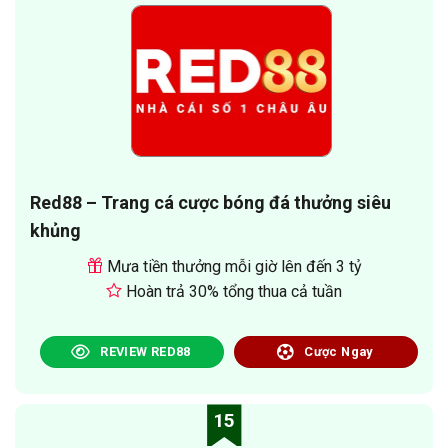
Red88 – Trang cá cược bóng đá thưởng siêu
khủng
Mưa tiền thưởng mỗi giờ lên đến 3 tỷ
Hoàn trả 30% tổng thua cả tuần
REVIEW RED88
Cược Ngay
15