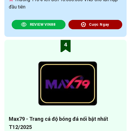
đầu tiên
REVIEW VIN88
Cược Ngay
4
Max79 - Trang cá độ bóng đá nổi bật nhất
T12/2025