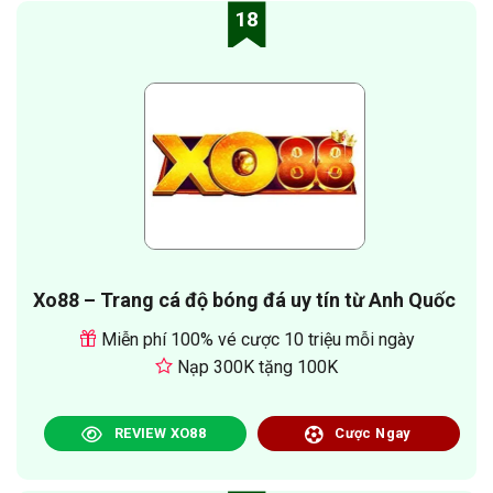
18
Xo88 – Trang cá độ bóng đá uy tín từ Anh Quốc
Miễn phí 100% vé cược 10 triệu mỗi ngày
Nạp 300K tặng 100K
REVIEW XO88
Cược Ngay