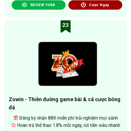
REVIEW YO88
Cược Ngay
23
Zowin - Thiên đường game bài & cá cược bóng
đá
Đăng ký nhận 88K miễn phí trải nghiệm mọi sảnh
Hoàn trả thể thao 1.8% mỗi ngày, rút tiền siêu nhanh