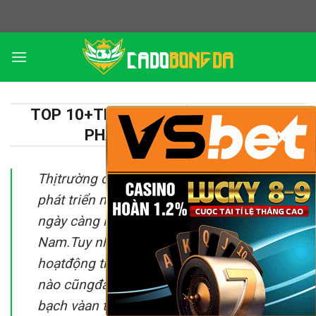
Skip
to
content
TOP 10+TRANG CÁĐỘBÓNGĐÁHỢP
×
PHÁP TỐT NHẤT VN
Thịtrường cácược bóngđátrực tuyếnđang
phát triển mạnh mẽcùng với sựquan tâm
ngày càng lớn của người dùng tại Việt
Nam.Tuy nhiên,giữa hàng loạt website
hoạtđộng tràn lan,không phải nền tảng
nào cũngđảm bảo yếu tốhợp pháp,minh
bạch vàan toàn.Chính vìvậy,việc tổng hợp