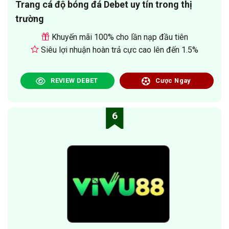
Trang cá độ bóng đá Debet uy tín trong thị
trường
Khuyến mãi 100% cho lần nạp đầu tiên
Siêu lợi nhuận hoàn trả cực cao lên đến 1.5%
REVIEW DEBET
Cược Ngay
6