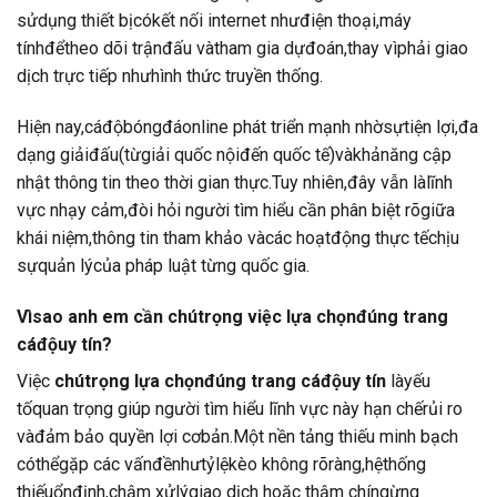
sửdụng thiết bịcókết nối internet nhưđiện thoại,máy
tínhđểtheo dõi trậnđấu vàtham gia dựđoán,thay vìphải giao
dịch trực tiếp nhưhình thức truyền thống.
Hiện nay,cáđộbóngđáonline phát triển mạnh nhờsựtiện lợi,đa
dạng giảiđấu(từgiải quốc nộiđến quốc tế)vàkhảnăng cập
nhật thông tin theo thời gian thực.Tuy nhiên,đây vẫn làlĩnh
vực nhạy cảm,đòi hỏi người tìm hiểu cần phân biệt rõgiữa
khái niệm,thông tin tham khảo vàcác hoạtđộng thực tếchịu
sựquản lýcủa pháp luật từng quốc gia.
Vìsao anh em cần chútrọng việc lựa chọnđúng trang
cáđộuy tín?
Việc
chútrọng lựa chọnđúng trang cáđộuy tín
làyếu
tốquan trọng giúp người tìm hiểu lĩnh vực này hạn chếrủi ro
vàđảm bảo quyền lợi cơbản.Một nền tảng thiếu minh bạch
cóthểgặp các vấnđềnhưtỷlệkèo không rõràng,hệthống
thiếuổnđịnh,chậm xửlýgiao dịch hoặc thậm chíngừng