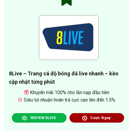
8Live – Trang cá độ bóng đá live nhanh – kèo
cập nhật từng phút
Khuyến mãi 100% cho lần nạp đầu tiên
Siêu lợi nhuận hoàn trả cực cao lên đến 1.5%
REVIEW 8LIVE
Cược Ngay