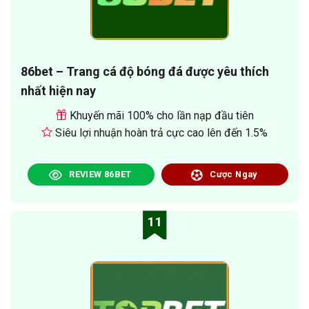
86bet – Trang cá độ bóng đá được yêu thích
nhất hiện nay
Khuyến mãi 100% cho lần nạp đầu tiên
Siêu lợi nhuận hoàn trả cực cao lên đến 1.5%
REVIEW 86BET
Cược Ngay
11