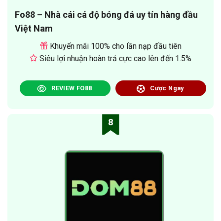
Fo88 – Nhà cái cá độ bóng đá uy tín hàng đầu
Việt Nam
Khuyến mãi 100% cho lần nạp đầu tiên
Siêu lợi nhuận hoàn trả cực cao lên đến 1.5%
REVIEW FO88
Cược Ngay
8