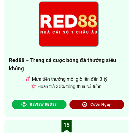
Red88 – Trang cá cược bóng đá thưởng siêu
khủng
Mưa tiền thưởng mỗi giờ lên đến 3 tỷ
Hoàn trả 30% tổng thua cả tuần
REVIEW RED88
Cược Ngay
15