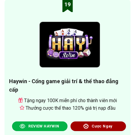
19
Haywin - Cổng game giải trí & thể thao đẳng
cấp
Tặng ngay 100K miễn phí cho thành viên mới
Thưởng cược thể thao 120% giá trị nạp đầu
REVIEW HAYWIN
Cược Ngay