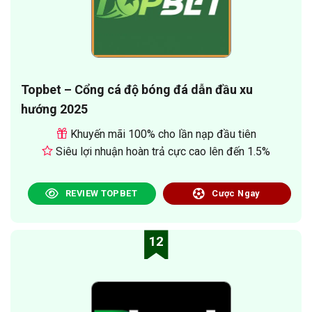
Topbet – Cổng cá độ bóng đá dẫn đầu xu
hướng 2025
Khuyến mãi 100% cho lần nạp đầu tiên
Siêu lợi nhuận hoàn trả cực cao lên đến 1.5%
REVIEW TOPBET
Cược Ngay
12