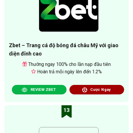
Zbet – Trang cá độ bóng đá châu Mỹ với giao
diện đỉnh cao
Thưởng ngay 100% cho lần nạp đầu tiên
Hoàn trả mỗi ngày lên đến 1.2%
REVIEW ZBET
Cược Ngay
13