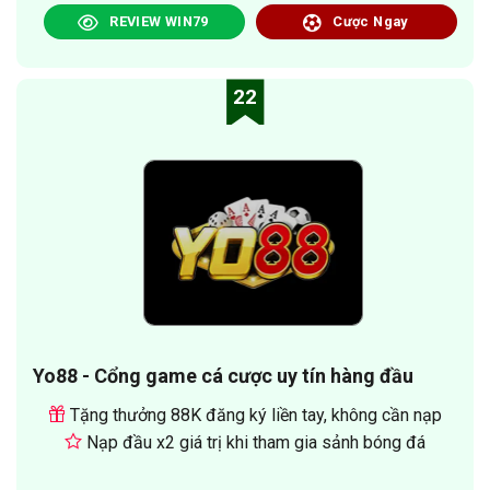
REVIEW WIN79
Cược Ngay
22
Yo88 - Cổng game cá cược uy tín hàng đầu
Tặng thưởng 88K đăng ký liền tay, không cần nạp
Nạp đầu x2 giá trị khi tham gia sảnh bóng đá