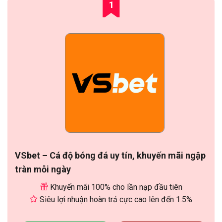
1
VSbet – Cá độ bóng đá uy tín, khuyến mãi ngập
tràn mỗi ngày
Khuyến mãi 100% cho lần nạp đầu tiên
Siêu lợi nhuận hoàn trả cực cao lên đến 1.5%