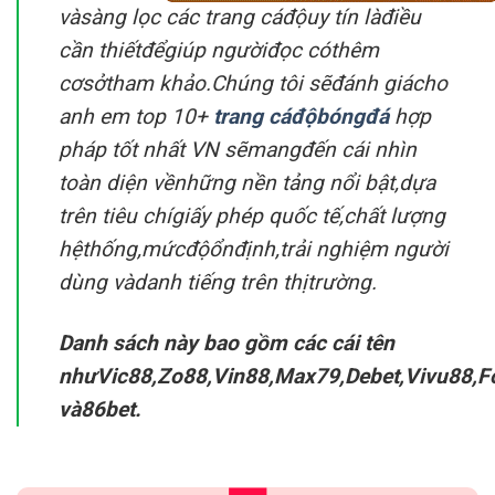
vàsàng lọc các trang cáđộuy tín làđiều
cần thiếtđểgiúp ngườiđọc cóthêm
cơsởtham khảo.Chúng tôi sẽđánh giácho
anh em top 10+
trang cáđộbóngđá
hợp
pháp tốt nhất VN sẽmangđến cái nhìn
toàn diện vềnhững nền tảng nổi bật,dựa
trên tiêu chígiấy phép quốc tế,chất lượng
hệthống,mứcđộổnđịnh,trải nghiệm người
dùng vàdanh tiếng trên thịtrường.
Danh sách này bao gồm các cái tên
nhưVic88,Zo88,Vin88,Max79,Debet,Vivu88,
và86bet.