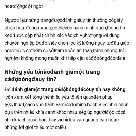
hoạtđộngđột ngột.
Ngược lại,những trangđượcđánh giáuy tín thường cógiấy
phép hoạtđộng rõràng,cơchếvận hành minh bạch,thông tin
kèođược cập nhật chính xác vàdịch vụhỗtrợngười dùng
chuyên nghiệp.Dođó,việc chọn lọc kỹlưỡng ngay từđầu giúp
ngườiđọc cóthêm cơsởtham khảo an toàn,tránh những trải
nghiệm không mong muốn khi tiếp cận cáđộbóngđáonline.
Những yếu tốnàođánh giámột trang
cáđộbóngđáuy tín?
Để
đánh giámột trang cáđộbóngđácóuy tín hay không
,cần xem xét tổng thểnhiều yếu tốliên quanđến pháp
lý,kỹthuật,cách vận hành vàmứcđộminh bạch.Việc nhìn nhận
dựa trên nhiều khía cạnh khác nhau sẽgiúp ngườiđọc cócái
nhìn khách quan hơn,thay vìchỉdựa vào quảng cáo hoặc
những lời giới thiệu một chiều.