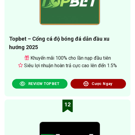
Topbet – Cổng cá độ bóng đá dẫn đầu xu
hướng 2025
Khuyến mãi 100% cho lần nạp đầu tiên
Siêu lợi nhuận hoàn trả cực cao lên đến 1.5%
REVIEW TOPBET
Cược Ngay
12