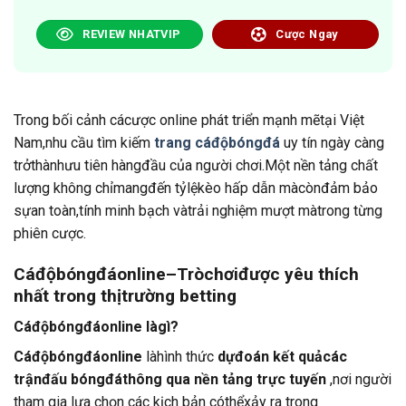
REVIEW NHATVIP
Cược Ngay
Trong bối cảnh cácược online phát triển mạnh mẽtại Việt
Nam,nhu cầu tìm kiếm
trang cáđộbóngđá
uy tín ngày càng
trởthànhưu tiên hàngđầu của người chơi.Một nền tảng chất
lượng không chỉmangđến tỷlệkèo hấp dẫn màcònđảm bảo
sựan toàn,tính minh bạch vàtrải nghiệm mượt màtrong từng
phiên cược.
Cáđộbóngđáonline–Tròchơiđược yêu thích
nhất trong thịtrường betting
Cáđộbóngđáonline làgì?
Cáđộbóngđáonline
làhình thức
dựđoán kết quảcác
trậnđấu bóngđáthông qua nền tảng trực tuyến
,nơi người
tham gia lựa chọn các kịch bản cóthểxảy ra trong