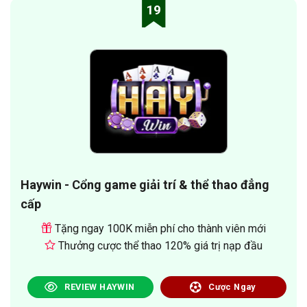
19
Haywin - Cổng game giải trí & thể thao đẳng
cấp
Tặng ngay 100K miễn phí cho thành viên mới
Thưởng cược thể thao 120% giá trị nạp đầu
REVIEW HAYWIN
Cược Ngay