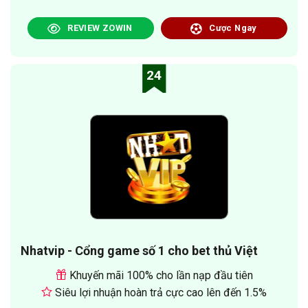
REVIEW ZOWIN
Cược Ngay
24
Nhatvip - Cổng game số 1 cho bet thủ Việt
Khuyến mãi 100% cho lần nạp đầu tiên
Siêu lợi nhuận hoàn trả cực cao lên đến 1.5%