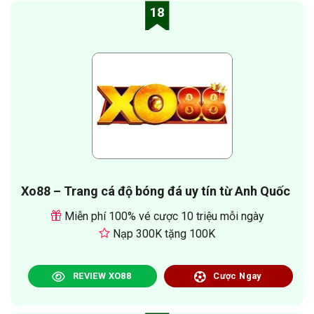
18
Xo88 – Trang cá độ bóng đá uy tín từ Anh Quốc
Miễn phí 100% vé cược 10 triệu mỗi ngày
Nạp 300K tặng 100K
REVIEW XO88
Cược Ngay