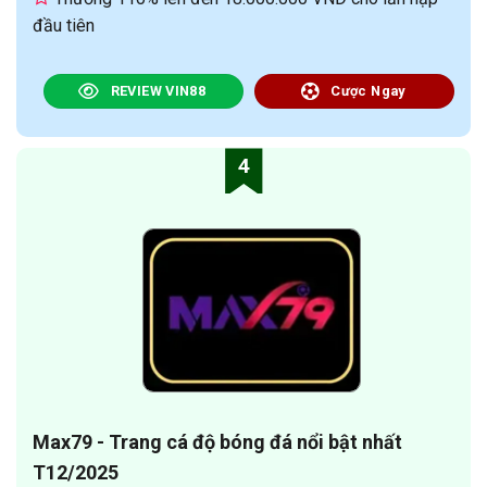
đầu tiên
REVIEW VIN88
Cược Ngay
4
Max79 - Trang cá độ bóng đá nổi bật nhất
T12/2025