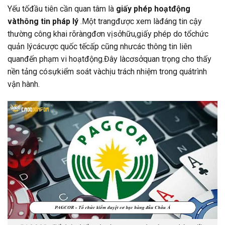
Yếu tốđầu tiên cần quan tâm là
giấy phép hoạtđộng
vàthông tin pháp lý
.Một trangđược xem làđáng tin cậy
thường công khai rõràngđơn vịsởhữu,giấy phép do tổchức
quản lýcácược quốc tếcấp cũng nhưcác thông tin liên
quanđến phạm vi hoạtđộng.Đây làcơsởquan trọng cho thấy
nền tảng cósựkiểm soát vàchịu trách nhiệm trong quátrình
vận hành.