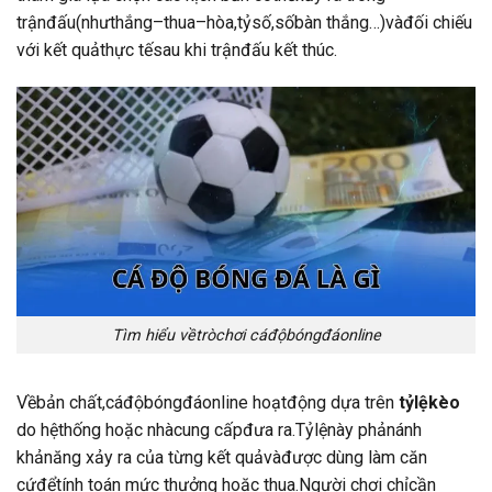
trậnđấu(nhưthắng–thua–hòa,tỷsố,sốbàn thắng…)vàđối chiếu
với kết quảthực tếsau khi trậnđấu kết thúc.
Tìm hiểu vềtròchơi cáđộbóngđáonline
Vềbản chất,cáđộbóngđáonline hoạtđộng dựa trên
tỷlệkèo
do hệthống hoặc nhàcung cấpđưa ra.Tỷlệnày phảnánh
khảnăng xảy ra của từng kết quảvàđược dùng làm căn
cứđểtính toán mức thưởng hoặc thua.Người chơi chỉcần