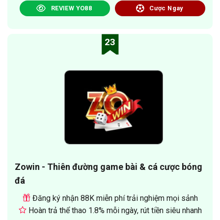
REVIEW YO88
Cược Ngay
23
Zowin - Thiên đường game bài & cá cược bóng
đá
Đăng ký nhận 88K miễn phí trải nghiệm mọi sảnh
Hoàn trả thể thao 1.8% mỗi ngày, rút tiền siêu nhanh