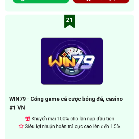
21
WIN79 - Cổng game cá cược bóng đá, casino
#1 VN
Khuyến mãi 100% cho lần nạp đầu tiên
Siêu lợi nhuận hoàn trả cực cao lên đến 1.5%