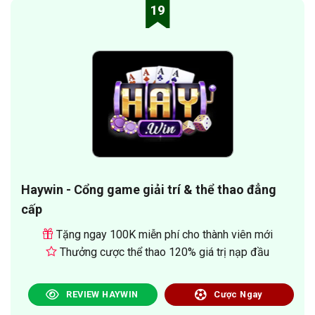
19
Haywin - Cổng game giải trí & thể thao đẳng
cấp
Tặng ngay 100K miễn phí cho thành viên mới
Thưởng cược thể thao 120% giá trị nạp đầu
REVIEW HAYWIN
Cược Ngay