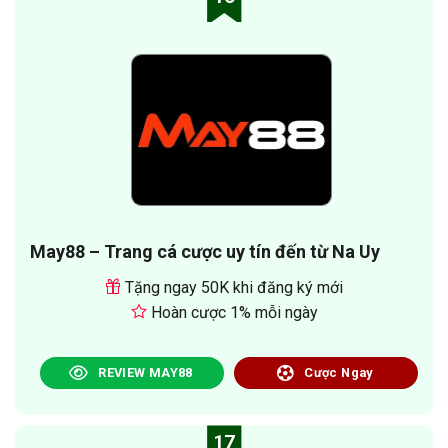
May88 – Trang cá cược uy tín đến từ Na Uy
Tặng ngay 50K khi đăng ký mới
Hoàn cược 1% mỗi ngày
REVIEW MAY88
Cược Ngay
17