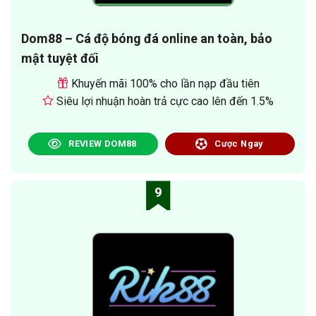
Dom88 – Cá độ bóng đá online an toàn, bảo
mật tuyệt đối
Khuyến mãi 100% cho lần nạp đầu tiên
Siêu lợi nhuận hoàn trả cực cao lên đến 1.5%
REVIEW DOM88
Cược Ngay
9