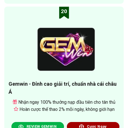
20
Gemwin - Đỉnh cao giải trí, chuẩn nhà cái châu
Á
Nhận ngay 100% thưởng nạp đầu tiên cho tân thủ
Hoàn cược thể thao 2% mỗi ngày, không giới hạn
REVIEW GEMWIN
Cược Ngay