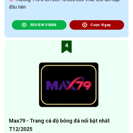
đầu tiên
REVIEW VIN88
Cược Ngay
4
Max79 - Trang cá độ bóng đá nổi bật nhất
T12/2025