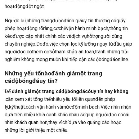
hoạtđộngđột ngột.
Ngược lại,những trangđượcđánh giáuy tín thường cógiấy
phép hoạtđộng rõràng,cơchếvận hành minh bạch,thông tin
kèođược cập nhật chính xác vàdịch vụhỗtrợngười dùng
chuyên nghiệp.Dođó,việc chọn lọc kỹlưỡng ngay từđầu giúp
ngườiđọc cóthêm cơsởtham khảo an toàn,tránh những trải
nghiệm không mong muốn khi tiếp cận cáđộbóngđáonline.
Những yếu tốnàođánh giámột trang
cáđộbóngđáuy tín?
Để
đánh giámột trang cáđộbóngđácóuy tín hay không
,cần xem xét tổng thểnhiều yếu tốliên quanđến pháp
lý,kỹthuật,cách vận hành vàmứcđộminh bạch.Việc nhìn nhận
dựa trên nhiều khía cạnh khác nhau sẽgiúp ngườiđọc cócái
nhìn khách quan hơn,thay vìchỉdựa vào quảng cáo hoặc
những lời giới thiệu một chiều.