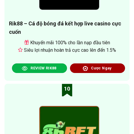
Rik88 – Cá độ bóng đá kết hợp live casino cực
cuốn
Khuyến mãi 100% cho lần nạp đầu tiên
Siêu lợi nhuận hoàn trả cực cao lên đến 1.5%
REVIEW RIK88
Cược Ngay
10