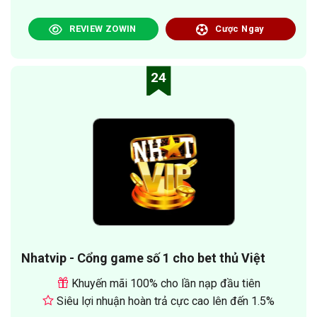
REVIEW ZOWIN
Cược Ngay
24
Nhatvip - Cổng game số 1 cho bet thủ Việt
Khuyến mãi 100% cho lần nạp đầu tiên
Siêu lợi nhuận hoàn trả cực cao lên đến 1.5%