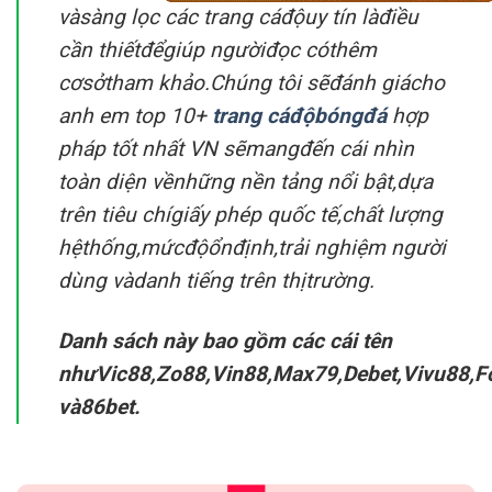
vàsàng lọc các trang cáđộuy tín làđiều
cần thiếtđểgiúp ngườiđọc cóthêm
cơsởtham khảo.Chúng tôi sẽđánh giácho
anh em top 10+
trang cáđộbóngđá
hợp
pháp tốt nhất VN sẽmangđến cái nhìn
toàn diện vềnhững nền tảng nổi bật,dựa
trên tiêu chígiấy phép quốc tế,chất lượng
hệthống,mứcđộổnđịnh,trải nghiệm người
dùng vàdanh tiếng trên thịtrường.
Danh sách này bao gồm các cái tên
nhưVic88,Zo88,Vin88,Max79,Debet,Vivu88,
và86bet.