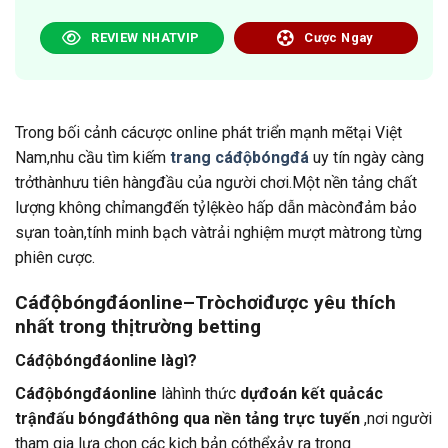
REVIEW NHATVIP
Cược Ngay
Trong bối cảnh cácược online phát triển mạnh mẽtại Việt
Nam,nhu cầu tìm kiếm
trang cáđộbóngđá
uy tín ngày càng
trởthànhưu tiên hàngđầu của người chơi.Một nền tảng chất
lượng không chỉmangđến tỷlệkèo hấp dẫn màcònđảm bảo
sựan toàn,tính minh bạch vàtrải nghiệm mượt màtrong từng
phiên cược.
Cáđộbóngđáonline–Tròchơiđược yêu thích
nhất trong thịtrường betting
Cáđộbóngđáonline làgì?
Cáđộbóngđáonline
làhình thức
dựđoán kết quảcác
trậnđấu bóngđáthông qua nền tảng trực tuyến
,nơi người
tham gia lựa chọn các kịch bản cóthểxảy ra trong