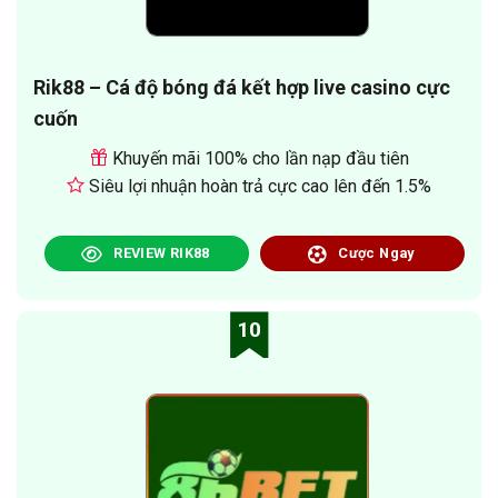
Rik88 – Cá độ bóng đá kết hợp live casino cực
cuốn
Khuyến mãi 100% cho lần nạp đầu tiên
Siêu lợi nhuận hoàn trả cực cao lên đến 1.5%
REVIEW RIK88
Cược Ngay
10