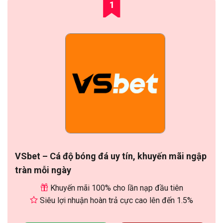
1
VSbet – Cá độ bóng đá uy tín, khuyến mãi ngập
tràn mỗi ngày
Khuyến mãi 100% cho lần nạp đầu tiên
Siêu lợi nhuận hoàn trả cực cao lên đến 1.5%