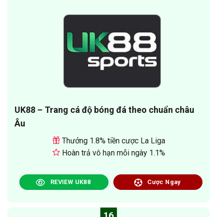
UK88 – Trang cá độ bóng đá theo chuẩn châu
Âu
Thưởng 1.8% tiền cược La Liga
Hoàn trả vô hạn mỗi ngày 1.1%
REVIEW UK88
Cược Ngay
16