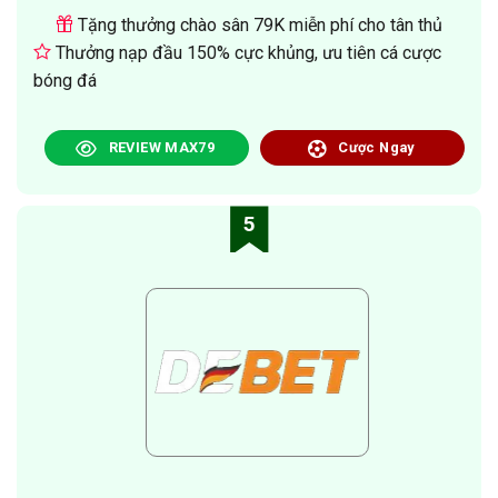
Tặng thưởng chào sân 79K miễn phí cho tân thủ
Thưởng nạp đầu 150% cực khủng, ưu tiên cá cược
bóng đá
REVIEW MAX79
Cược Ngay
5