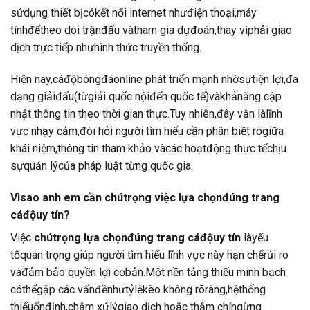
sửdụng thiết bịcókết nối internet nhưđiện thoại,máy
tínhđểtheo dõi trậnđấu vàtham gia dựđoán,thay vìphải giao
dịch trực tiếp nhưhình thức truyền thống.
Hiện nay,cáđộbóngđáonline phát triển mạnh nhờsựtiện lợi,đa
dạng giảiđấu(từgiải quốc nộiđến quốc tế)vàkhảnăng cập
nhật thông tin theo thời gian thực.Tuy nhiên,đây vẫn làlĩnh
vực nhạy cảm,đòi hỏi người tìm hiểu cần phân biệt rõgiữa
khái niệm,thông tin tham khảo vàcác hoạtđộng thực tếchịu
sựquản lýcủa pháp luật từng quốc gia.
Vìsao anh em cần chútrọng việc lựa chọnđúng trang
cáđộuy tín?
Việc
chútrọng lựa chọnđúng trang cáđộuy tín
làyếu
tốquan trọng giúp người tìm hiểu lĩnh vực này hạn chếrủi ro
vàđảm bảo quyền lợi cơbản.Một nền tảng thiếu minh bạch
cóthểgặp các vấnđềnhưtỷlệkèo không rõràng,hệthống
thiếuổnđịnh,chậm xửlýgiao dịch hoặc thậm chíngừng