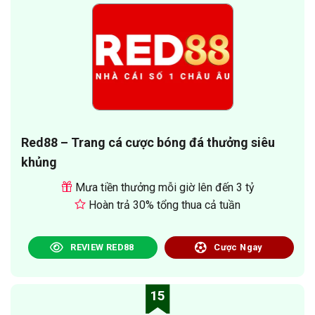
Red88 – Trang cá cược bóng đá thưởng siêu
khủng
Mưa tiền thưởng mỗi giờ lên đến 3 tỷ
Hoàn trả 30% tổng thua cả tuần
REVIEW RED88
Cược Ngay
15