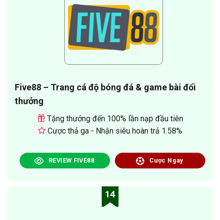
Five88 – Trang cá độ bóng đá & game bài đổi
thưởng
Tặng thưởng đến 100% lần nạp đầu tiên
Cược thả ga - Nhận siêu hoàn trả 1.58%
REVIEW FIVE88
Cược Ngay
14