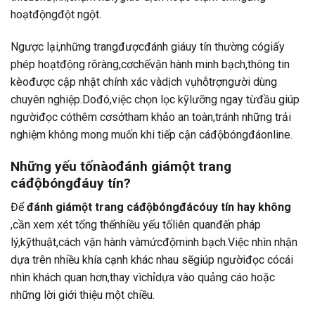
hoạtđộngđột ngột.
Ngược lại,những trangđượcđánh giáuy tín thường cógiấy
phép hoạtđộng rõràng,cơchếvận hành minh bạch,thông tin
kèođược cập nhật chính xác vàdịch vụhỗtrợngười dùng
chuyên nghiệp.Dođó,việc chọn lọc kỹlưỡng ngay từđầu giúp
ngườiđọc cóthêm cơsởtham khảo an toàn,tránh những trải
nghiệm không mong muốn khi tiếp cận cáđộbóngđáonline.
Những yếu tốnàođánh giámột trang
cáđộbóngđáuy tín?
Để
đánh giámột trang cáđộbóngđácóuy tín hay không
,cần xem xét tổng thểnhiều yếu tốliên quanđến pháp
lý,kỹthuật,cách vận hành vàmứcđộminh bạch.Việc nhìn nhận
dựa trên nhiều khía cạnh khác nhau sẽgiúp ngườiđọc cócái
nhìn khách quan hơn,thay vìchỉdựa vào quảng cáo hoặc
những lời giới thiệu một chiều.