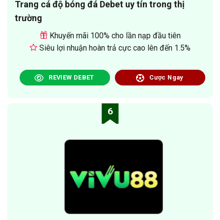
Trang cá độ bóng đá Debet uy tín trong thị
trường
Khuyến mãi 100% cho lần nạp đầu tiên
Siêu lợi nhuận hoàn trả cực cao lên đến 1.5%
REVIEW DEBET
Cược Ngay
6