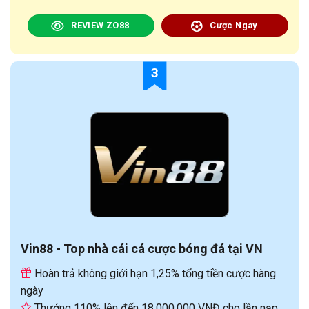
REVIEW ZO88
Cược Ngay
3
Vin88 - Top nhà cái cá cược bóng đá tại VN
Hoàn trả không giới hạn 1,25% tổng tiền cược hàng
ngày
Thưởng 110% lên đến 18.000.000 VNĐ cho lần nạp