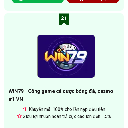
21
WIN79 - Cổng game cá cược bóng đá, casino
#1 VN
Khuyến mãi 100% cho lần nạp đầu tiên
Siêu lợi nhuận hoàn trả cực cao lên đến 1.5%