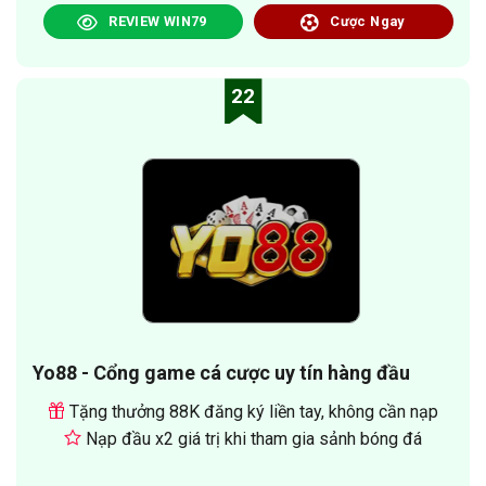
REVIEW WIN79
Cược Ngay
22
Yo88 - Cổng game cá cược uy tín hàng đầu
Tặng thưởng 88K đăng ký liền tay, không cần nạp
Nạp đầu x2 giá trị khi tham gia sảnh bóng đá