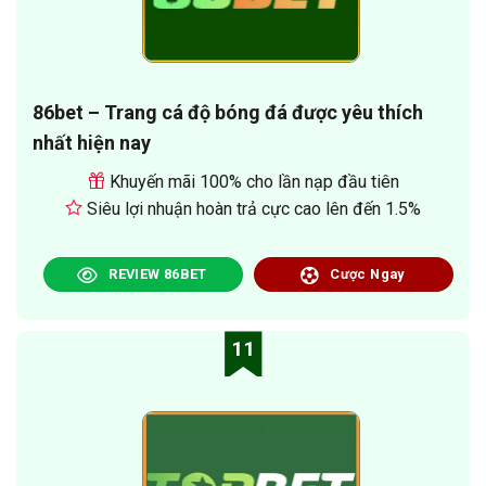
86bet – Trang cá độ bóng đá được yêu thích
nhất hiện nay
Khuyến mãi 100% cho lần nạp đầu tiên
Siêu lợi nhuận hoàn trả cực cao lên đến 1.5%
REVIEW 86BET
Cược Ngay
11