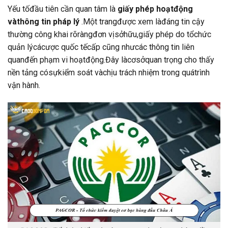
Yếu tốđầu tiên cần quan tâm là
giấy phép hoạtđộng
vàthông tin pháp lý
.Một trangđược xem làđáng tin cậy
thường công khai rõràngđơn vịsởhữu,giấy phép do tổchức
quản lýcácược quốc tếcấp cũng nhưcác thông tin liên
quanđến phạm vi hoạtđộng.Đây làcơsởquan trọng cho thấy
nền tảng cósựkiểm soát vàchịu trách nhiệm trong quátrình
vận hành.