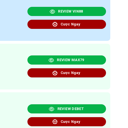
REVIEW VIN88
Cược Ngay
REVIEW MAX79
Cược Ngay
REVIEW DEBET
Cược Ngay