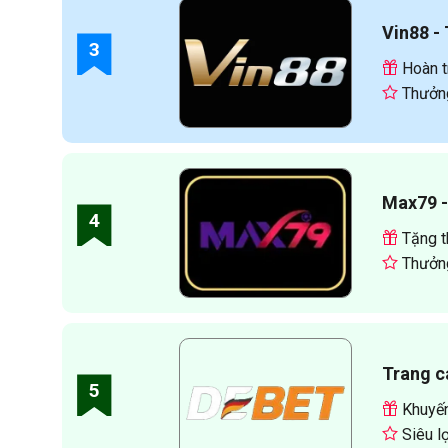
Vin88 -
3
Hoàn t
Thưởng
Max79 -
4
Tặng t
Thưởng
Trang c
5
Khuyến
Siêu lợ