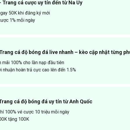
 Trang cá cược uy tín đến từ Na Uy
gay 50K khi đăng ký mới
ược 1% mỗi ngày
 Trang cá độ bóng đá live nhanh – kèo cập nhật từng ph
 mãi 100% cho lần nạp đầu tiên
i nhuận hoàn trả cực cao lên đến 1.5%
Trang cá độ bóng đá uy tín từ Anh Quốc
hí 100% vé cược 10 triệu mỗi ngày
0K tặng 100K