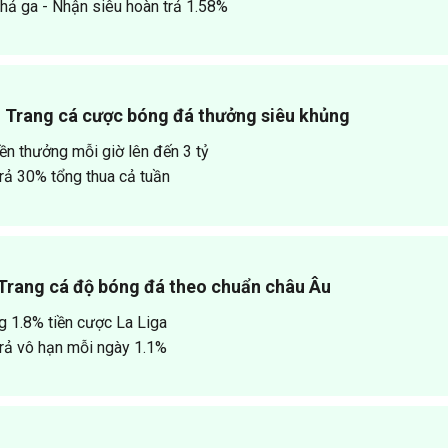
hả ga - Nhận siêu hoàn trả 1.58%
 Trang cá cược bóng đá thưởng siêu khủng
ền thưởng mỗi giờ lên đến 3 tỷ
rả 30% tổng thua cả tuần
Trang cá độ bóng đá theo chuẩn châu Âu
 1.8% tiền cược La Liga
rả vô hạn mỗi ngày 1.1%