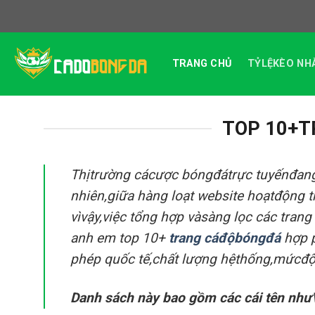
Skip
to
TRANG CHỦ
TỶLỆKÈO NH
content
TOP 10+
Thịtrường cácược bóngđátrực tuyếnđang
nhiên,giữa hàng loạt website hoạtđộng 
vìvậy,việc tổng hợp vàsàng lọc các tra
anh em top 10+
trang cáđộbóngđá
hợp 
phép quốc tế,chất lượng hệthống,mứcđộổ
Danh sách này bao gồm các cái tên nh