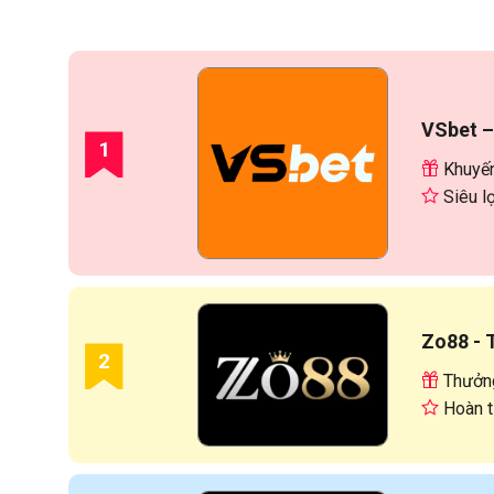
VSbet –
1
Khuyến
Siêu lợ
Zo88 - 
2
Thưởng
Hoàn t