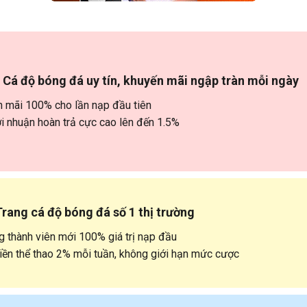
 Cá độ bóng đá uy tín, khuyến mãi ngập tràn mỗi ngày
 mãi 100% cho lần nạp đầu tiên
i nhuận hoàn trả cực cao lên đến 1.5%
Trang cá độ bóng đá số 1 thị trường
 thành viên mới 100% giá trị nạp đầu
iền thể thao 2% mỗi tuần, không giới hạn mức cược