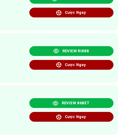
Cược Ngay
REVIEW RIK88
Cược Ngay
REVIEW 86BET
Cược Ngay