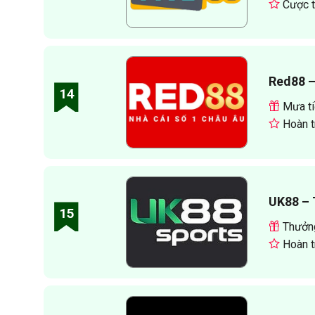
Cược t
Red88 –
14
Mưa ti
Hoàn t
UK88 – 
15
Thưởng
Hoàn t