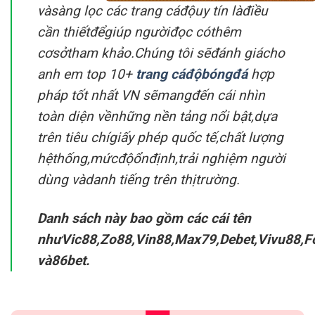
vàsàng lọc các trang cáđộuy tín làđiều
cần thiếtđểgiúp ngườiđọc cóthêm
cơsởtham khảo.Chúng tôi sẽđánh giácho
anh em top 10+
trang cáđộbóngđá
hợp
pháp tốt nhất VN sẽmangđến cái nhìn
toàn diện vềnhững nền tảng nổi bật,dựa
trên tiêu chígiấy phép quốc tế,chất lượng
hệthống,mứcđộổnđịnh,trải nghiệm người
dùng vàdanh tiếng trên thịtrường.
Danh sách này bao gồm các cái tên
nhưVic88,Zo88,Vin88,Max79,Debet,Vivu88,
và86bet.