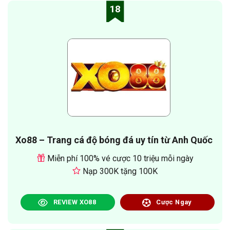
18
Xo88 – Trang cá độ bóng đá uy tín từ Anh Quốc
Miễn phí 100% vé cược 10 triệu mỗi ngày
Nạp 300K tặng 100K
REVIEW XO88
Cược Ngay