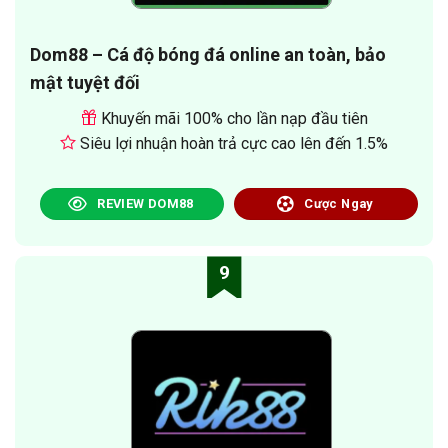
Dom88 – Cá độ bóng đá online an toàn, bảo
mật tuyệt đối
Khuyến mãi 100% cho lần nạp đầu tiên
Siêu lợi nhuận hoàn trả cực cao lên đến 1.5%
REVIEW DOM88
Cược Ngay
9