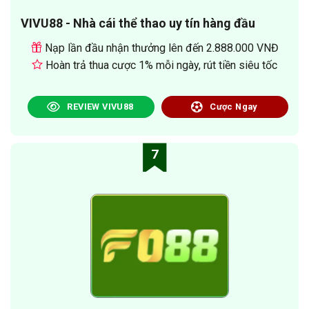
VIVU88 - Nhà cái thể thao uy tín hàng đầu
Nạp lần đầu nhận thưởng lên đến 2.888.000 VNĐ
Hoàn trả thua cược 1% mỗi ngày, rút tiền siêu tốc
REVIEW VIVU88
Cược Ngay
7