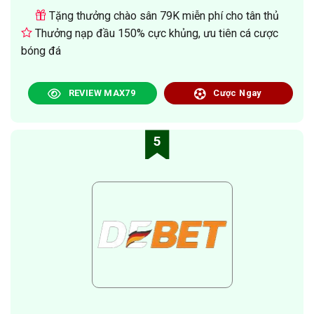
Tặng thưởng chào sân 79K miễn phí cho tân thủ
Thưởng nạp đầu 150% cực khủng, ưu tiên cá cược
bóng đá
REVIEW MAX79
Cược Ngay
5