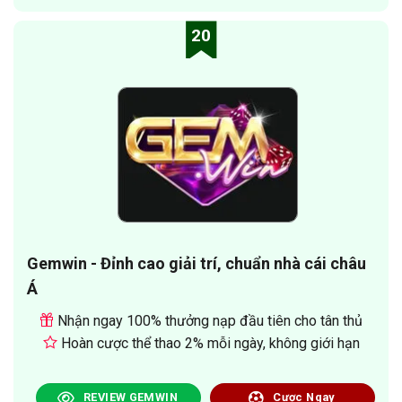
20
Gemwin - Đỉnh cao giải trí, chuẩn nhà cái châu
Á
Nhận ngay 100% thưởng nạp đầu tiên cho tân thủ
Hoàn cược thể thao 2% mỗi ngày, không giới hạn
REVIEW GEMWIN
Cược Ngay