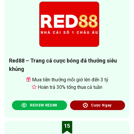
Red88 – Trang cá cược bóng đá thưởng siêu
khủng
Mưa tiền thưởng mỗi giờ lên đến 3 tỷ
Hoàn trả 30% tổng thua cả tuần
REVIEW RED88
Cược Ngay
15