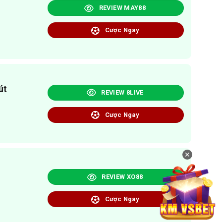
REVIEW MAY88
Cược Ngay
út
REVIEW 8LIVE
Cược Ngay
✕
REVIEW XO88
Cược Ngay