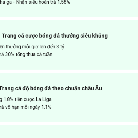
hả ga - Nhận siêu hoàn trả 1.58%
 Trang cá cược bóng đá thưởng siêu khủng
ền thưởng mỗi giờ lên đến 3 tỷ
rả 30% tổng thua cả tuần
Trang cá độ bóng đá theo chuẩn châu Âu
 1.8% tiền cược La Liga
rả vô hạn mỗi ngày 1.1%