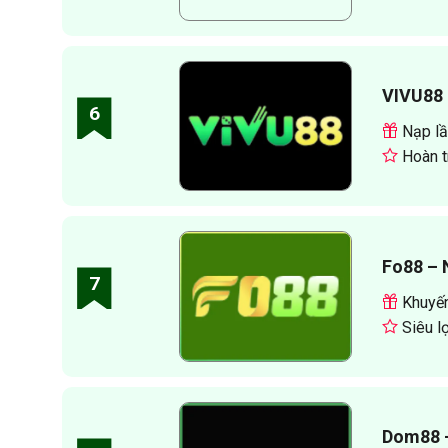
VIVU88 
6
Nạp lầ
Hoàn tr
Fo88 – 
7
Khuyến
Siêu lợ
Dom88 –