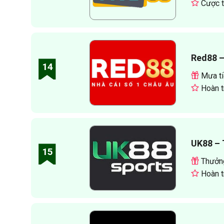
Cược t
Red88 –
14
Mưa ti
Hoàn t
UK88 – 
15
Thưởng
Hoàn t