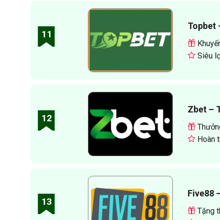
Topbet 
11
Khuyến
Siêu lợ
Zbet – 
12
Thưởng
Hoàn t
Five88 
13
Tặng t