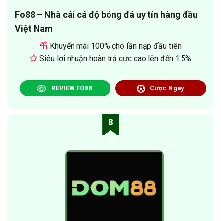
Fo88 – Nhà cái cá độ bóng đá uy tín hàng đầu
Việt Nam
Khuyến mãi 100% cho lần nạp đầu tiên
Siêu lợi nhuận hoàn trả cực cao lên đến 1.5%
REVIEW FO88
Cược Ngay
8