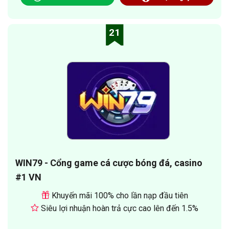
21
WIN79 - Cổng game cá cược bóng đá, casino
#1 VN
Khuyến mãi 100% cho lần nạp đầu tiên
Siêu lợi nhuận hoàn trả cực cao lên đến 1.5%