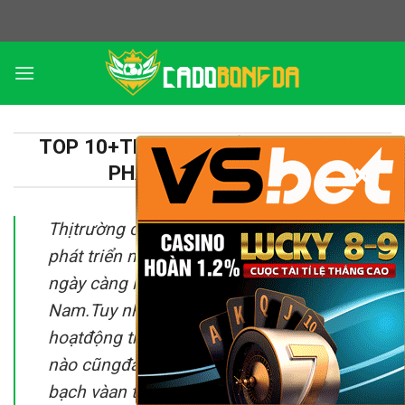
Skip
to
content
TOP 10+TRANG CÁĐỘBÓNGĐÁHỢP
×
PHÁP TỐT NHẤT VN
Thịtrường cácược bóngđátrực tuyếnđang
phát triển mạnh mẽcùng với sựquan tâm
ngày càng lớn của người dùng tại Việt
Nam.Tuy nhiên,giữa hàng loạt website
hoạtđộng tràn lan,không phải nền tảng
nào cũngđảm bảo yếu tốhợp pháp,minh
bạch vàan toàn.Chính vìvậy,việc tổng hợp