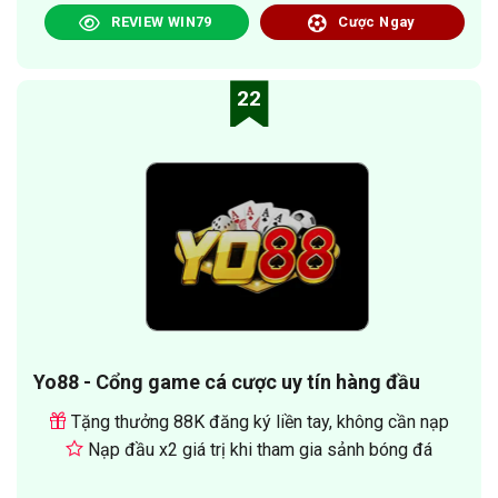
REVIEW WIN79
Cược Ngay
22
Yo88 - Cổng game cá cược uy tín hàng đầu
Tặng thưởng 88K đăng ký liền tay, không cần nạp
Nạp đầu x2 giá trị khi tham gia sảnh bóng đá