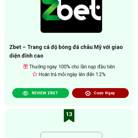
Zbet – Trang cá độ bóng đá châu Mỹ với giao
diện đỉnh cao
Thưởng ngay 100% cho lần nạp đầu tiên
Hoàn trả mỗi ngày lên đến 1.2%
REVIEW ZBET
Cược Ngay
13