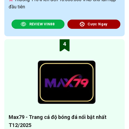
đầu tiên
REVIEW VIN88
Cược Ngay
4
Max79 - Trang cá độ bóng đá nổi bật nhất
T12/2025