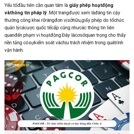
Yếu tốđầu tiên cần quan tâm là
giấy phép hoạtđộng
vàthông tin pháp lý
.Một trangđược xem làđáng tin cậy
thường công khai rõràngđơn vịsởhữu,giấy phép do tổchức
quản lýcácược quốc tếcấp cũng nhưcác thông tin liên
quanđến phạm vi hoạtđộng.Đây làcơsởquan trọng cho thấy
nền tảng cósựkiểm soát vàchịu trách nhiệm trong quátrình
vận hành.