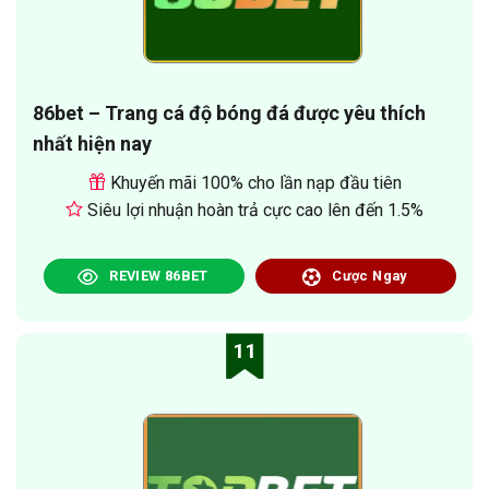
86bet – Trang cá độ bóng đá được yêu thích
nhất hiện nay
Khuyến mãi 100% cho lần nạp đầu tiên
Siêu lợi nhuận hoàn trả cực cao lên đến 1.5%
REVIEW 86BET
Cược Ngay
11