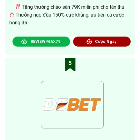
Tặng thưởng chào sân 79K miễn phí cho tân thủ
Thưởng nạp đầu 150% cực khủng, ưu tiên cá cược
bóng đá
REVIEW MAX79
Cược Ngay
5