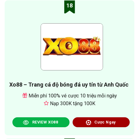
18
Xo88 – Trang cá độ bóng đá uy tín từ Anh Quốc
Miễn phí 100% vé cược 10 triệu mỗi ngày
Nạp 300K tặng 100K
REVIEW XO88
Cược Ngay