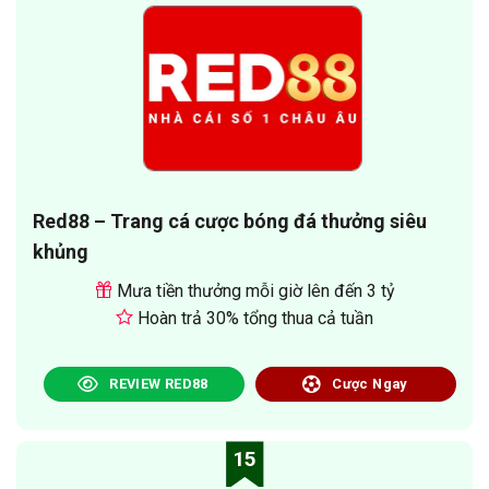
Red88 – Trang cá cược bóng đá thưởng siêu
khủng
Mưa tiền thưởng mỗi giờ lên đến 3 tỷ
Hoàn trả 30% tổng thua cả tuần
REVIEW RED88
Cược Ngay
15