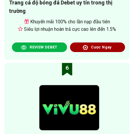
Trang cá độ bóng đá Debet uy tín trong thị
trường
Khuyến mãi 100% cho lần nạp đầu tiên
Siêu lợi nhuận hoàn trả cực cao lên đến 1.5%
REVIEW DEBET
Cược Ngay
6