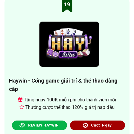
19
Haywin - Cổng game giải trí & thể thao đẳng
cấp
Tặng ngay 100K miễn phí cho thành viên mới
Thưởng cược thể thao 120% giá trị nạp đầu
REVIEW HAYWIN
Cược Ngay