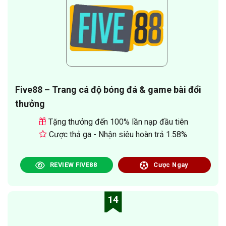
Five88 – Trang cá độ bóng đá & game bài đổi
thưởng
Tặng thưởng đến 100% lần nạp đầu tiên
Cược thả ga - Nhận siêu hoàn trả 1.58%
REVIEW FIVE88
Cược Ngay
14